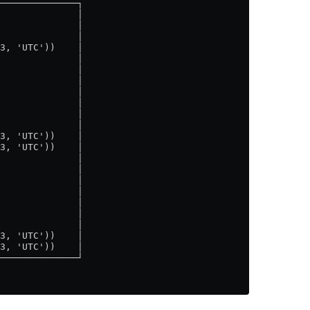
──────────────┐
              │
              │
              │
3, 'UTC'))    │
              │
              │
              │
              │
              │
              │
              │
3, 'UTC'))    │
3, 'UTC'))    │
              │
              │
              │
              │
              │
              │
              │
3, 'UTC'))    │
3, 'UTC'))    │
──────────────┘