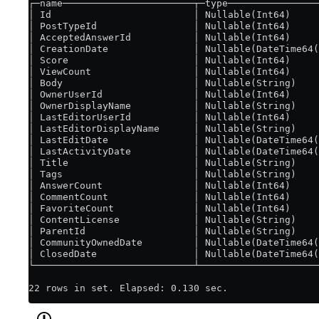
┌─name───────────────────────┬─type────────────────
│ Id                         │ Nullable(Int64)     
│ PostTypeId                 │ Nullable(Int64)     
│ AcceptedAnswerId           │ Nullable(Int64)     
│ CreationDate               │ Nullable(DateTime64(
│ Score                      │ Nullable(Int64)     
│ ViewCount                  │ Nullable(Int64)     
│ Body                       │ Nullable(String)    
│ OwnerUserId                │ Nullable(Int64)     
│ OwnerDisplayName           │ Nullable(String)    
│ LastEditorUserId           │ Nullable(Int64)     
│ LastEditorDisplayName      │ Nullable(String)    
│ LastEditDate               │ Nullable(DateTime64(
│ LastActivityDate           │ Nullable(DateTime64(
│ Title                      │ Nullable(String)    
│ Tags                       │ Nullable(String)    
│ AnswerCount                │ Nullable(Int64)     
│ CommentCount               │ Nullable(Int64)     
│ FavoriteCount              │ Nullable(Int64)     
│ ContentLicense             │ Nullable(String)    
│ ParentId                   │ Nullable(String)    
│ CommunityOwnedDate         │ Nullable(DateTime64(
│ ClosedDate                 │ Nullable(DateTime64(
└────────────────────────────┴─────────────────────
22 rows in set. Elapsed: 0.130 sec.