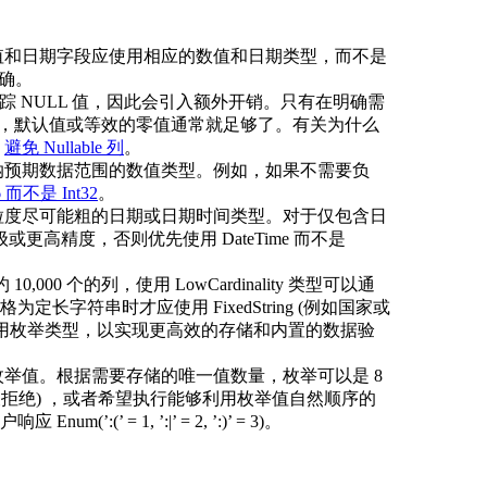
值和日期字段应使用相应的数值和日期类型，而不是
正确。
来跟踪 NULL 值，因此会引入额外开销。只有在明确需
e。否则，默认值或等效的零值通常就足够了。有关为什么
阅
避免 Nullable 列
。
纳预期数据范围的数值类型。例如，如果不需要负
6 而不是 Int32
。
粒度尽可能粗的日期或日期时间类型。对于仅包含日
级或更高精度，否则优先使用 DateTime 而不是
,000 个的列，使用 LowCardinality 类型可以通
字符串时才应使用 FixedString (例如国家或
使用枚举类型，以实现更高效的存储和内置的数据验
举值。根据需要存储的唯一值数量，枚举可以是 8
会被拒绝) ，或者希望执行能够利用枚举值自然顺序的
 = 1, ’:|’ = 2, ’:)’ = 3)。