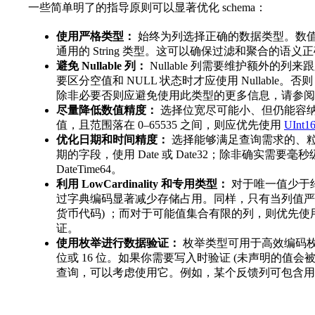
一些简单明了的指导原则可以显著优化 schema：
使用严格类型：
始终为列选择正确的数据类型。数
通用的 String 类型。这可以确保过滤和聚合的语义
避免 Nullable 列：
Nullable 列需要维护额外的列
要区分空值和 NULL 状态时才应使用 Nullabl
除非必要否则应避免使用此类型的更多信息，请参
尽量降低数值精度：
选择位宽尽可能小、但仍能容
值，且范围落在 0–65535 之间，则应优先使用
UInt1
优化日期和时间精度：
选择能够满足查询需求的、
期的字段，使用 Date 或 Date32；除非确实需要毫秒
DateTime64。
利用 LowCardinality 和专用类型：
对于唯一值少于约 10
过字典编码显著减少存储占用。同样，只有当列值严格为定长
货币代码) ；而对于可能值集合有限的列，则优先
证。
使用枚举进行数据验证：
枚举类型可用于高效编码枚
位或 16 位。如果你需要写入时验证 (未声明的值
查询，可以考虑使用它。例如，某个反馈列可包含用户响应 Enum(’:(’