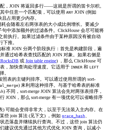
，JOIN 将返回多行——这就是所谓的笛卡尔积。
要其中任意一个匹配项，可以使用
JOIN (例如
ANY
N 更快且占用更少内存。
存消耗会随着左右两张表的大小成比例增长。要减少
句中添加额外的过滤条件。ClickHouse 会尽可能将
N 之前执行。如果过滤条件由于某种原因没有被自动
进行下推。
e 中的标准 JOIN 分两个阶段执行：首先是构建阶段，遍
通过哈希表查找匹配的 JOIN 对象。如果右侧是
dRocksDB
或
Join table engine
) ，那么 ClickHouse 可
构建哈希表，加快查询处理速度。它适用于
和
INNER
LEFT
选择。
都会按照表的主键列排序。可以通过使用所谓的 sort-
) 来利用这种排序。与基于哈希表的标准
al_merge
) 不同，sort-merge JOIN 算法会先对两张表排序，
sh
N，那么 sort-merge 有一项优化可以省略排序
哈希表) 可能会变得非常大，以至于无法装入主内存。在
 join 算法 (见下文) ，例如
、
grace_hash
状态落盘并继续执行查询。不过，这些 join 算法仍
我们建议优先通过其他方式优化 JOIN 查询，以减小