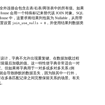
/全外连接会包含左表/右表/两张表中的所有值。如果
ouse 会用一个特殊标记来替代该 JOIN 对象。SQL
ouse 中，这要求将结果列包装为 Nullable，从而带
配置设置
，并使用结果列数据类
join_use_nulls = 0
注意：按照设计，字典不允许出现重复键。在数据加载过程
保留最后加载的值。这一特性使字典非常适合一对
。但如果将字典用于一对多或多对多关系 (例
，就会导致静默的数据丢失，因为除其中一行外，
要在多条匹配记录之间完整保留关系的场景。有关
践
。