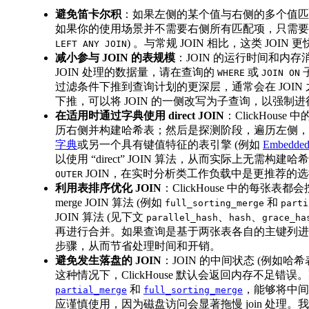
避免笛卡尔积
：如果左侧的某个值与右侧的多个值匹配
如果你的使用场景并不需要右侧所有匹配项，只需
) 。与常规 JOIN 相比，这类 JOI
LEFT ANY JOIN
减小参与 JOIN 的表规模
：JOIN 的运行时间和内
JOIN 处理的数据量，请在查询的
或
子
WHERE
JOIN ON
过滤条件下推到查询计划的更深层，通常会在 JOI
下推，可以将 JOIN 的一侧改写为子查询，以强制
在适用时通过字典使用 direct JOIN
：ClickHous
历右侧并构建哈希表；然后是探测阶段，遍历左侧，并
字典
或另一个具有键值特征的表引擎 (例如
Embedde
以使用 “direct” JOIN 算法，从而实际上无需
JOIN，在实时分析类工作负载中是更推荐的
OUTER
利用表排序优化 JOIN
：ClickHouse 中的每张表
merge JOIN 算法 (例如
和
full_sorting_merge
parti
JOIN 算法 (见下文
、
、
parallel_hash
hash
grace_ha
再进行合并。如果查询是基于两张表各自的主键列进行 JOI
步骤，从而节省处理时间和开销。
避免发生落盘的 JOIN
：JOIN 的中间状态 (例如
这种情况下，ClickHouse 默认会返回内存不足错误。某些
和
，能够将中间
partial_merge
full_sorting_merge
应谨慎使用，因为磁盘访问会显著拖慢 join 处理。