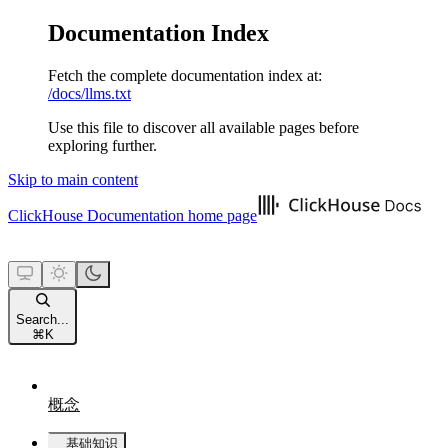
Documentation Index
Fetch the complete documentation index at:
/docs/llms.txt
Use this file to discover all available pages before
exploring further.
Skip to main content
ClickHouse Documentation
home page
Search...
⌘
K
概念
基础知识