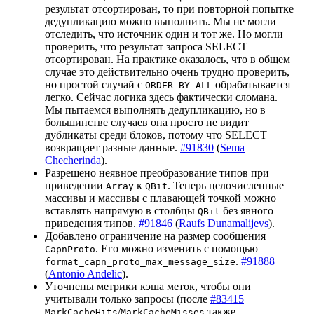
результат отсортирован, то при повторной попытке
дедупликацию можно выполнить. Мы не могли
отследить, что источник один и тот же. Но могли
проверить, что результат запроса SELECT
отсортирован. На практике оказалось, что в общем
случае это действительно очень трудно проверить,
но простой случай с
обрабатывается
ORDER BY ALL
легко. Сейчас логика здесь фактически сломана.
Мы пытаемся выполнять дедупликацию, но в
большинстве случаев она просто не видит
дубликаты среди блоков, потому что SELECT
возвращает разные данные.
#91830
(
Sema
Checherinda
).
Разрешено неявное преобразование типов при
приведении
к
. Теперь целочисленные
Array
QBit
массивы и массивы с плавающей точкой можно
вставлять напрямую в столбцы
без явного
QBit
приведения типов.
#91846
(
Raufs Dunamalijevs
).
Добавлено ограничение на размер сообщения
. Его можно изменить с помощью
CapnProto
.
#91888
format_capn_proto_max_message_size
(
Antonio Andelic
).
Уточнены метрики кэша меток, чтобы они
учитывали только запросы (после
#83415
/
также
MarkCacheHits
MarkCacheMisses