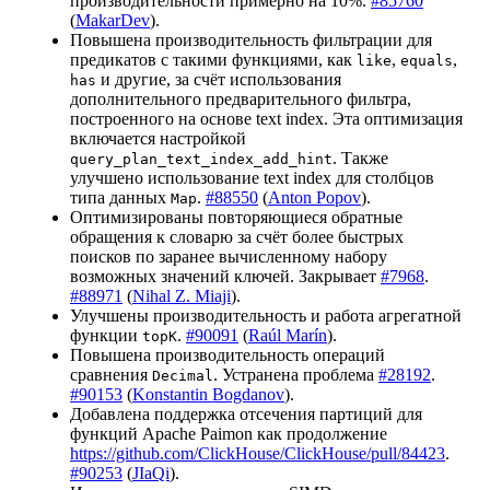
производительности примерно на 10%.
#85760
(
MakarDev
).
Повышена производительность фильтрации для
предикатов с такими функциями, как
,
,
like
equals
и другие, за счёт использования
has
дополнительного предварительного фильтра,
построенного на основе text index. Эта оптимизация
включается настройкой
. Также
query_plan_text_index_add_hint
улучшено использование text index для столбцов
типа данных
.
#88550
(
Anton Popov
).
Map
Оптимизированы повторяющиеся обратные
обращения к словарю за счёт более быстрых
поисков по заранее вычисленному набору
возможных значений ключей. Закрывает
#7968
.
#88971
(
Nihal Z. Miaji
).
Улучшены производительность и работа агрегатной
функции
.
#90091
(
Raúl Marín
).
topK
Повышена производительность операций
сравнения
. Устранена проблема
#28192
.
Decimal
#90153
(
Konstantin Bogdanov
).
Добавлена поддержка отсечения партиций для
функций Apache Paimon как продолжение
https://github.com/ClickHouse/ClickHouse/pull/84423
.
#90253
(
JIaQi
).