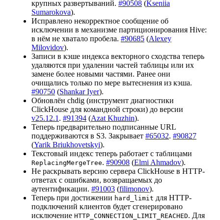
крупных развертываний.
#90508
(
Kseniia
Sumarokova
).
Исправлено некорректное сообщение об
исключении в механизме партиционирования Hive:
в нём не хватало пробела.
#90685
(
Alexey
Milovidov
).
Записи в кэше индекса векторного сходства теперь
удаляются при удалении частей таблицы или их
замене более новыми частями. Ранее они
очищались только по мере вытеснения из кэша.
#90750
(
Shankar Iyer
).
Обновлён chdig (инструмент диагностики
ClickHouse для командной строки) до версии
v25.12.1
.
#91394
(
Azat Khuzhin
).
Теперь предварительно подписанные URL
поддерживаются в S3. Закрывает
#65032
.
#90827
(
Yarik Briukhovetskyi
).
Текстовый индекс теперь работает с таблицами
.
#90908
(
Elmi Ahmadov
).
ReplacingMergeTree
Не раскрывать версию сервера ClickHouse в HTTP-
ответах с ошибками, возвращаемых до
аутентификации.
#91003
(
filimonov
).
Теперь при достижении
для HTTP-
hard_limit
подключений клиентов будет сгенерировано
исключение
. Для
HTTP_CONNECTION_LIMIT_REACHED