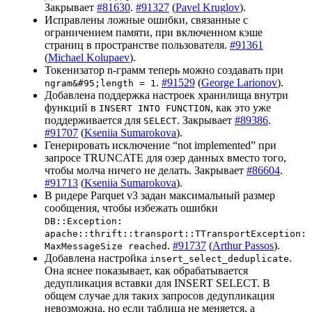
Закрывает
#81630
.
#91327
(
Pavel Kruglov
).
Исправлены ложные ошибки, связанные с
ограничением памяти, при включенном кэше
страниц в пространстве пользователя.
#91361
(
Michael Kolupaev
).
Токенизатор n-грамм теперь можно создавать при
.
#91529
(
George Larionov
).
ngram&#95;length = 1
Добавлена поддержка настроек хранилища внутри
функций в
, как это уже
INSERT INTO FUNCTION
поддерживается для
. Закрывает
#89386
.
SELECT
#91707
(
Kseniia Sumarokova
).
Генерировать исключение “not implemented” при
запросе TRUNCATE для озер данных вместо того,
чтобы молча ничего не делать. Закрывает
#86604
.
#91713
(
Kseniia Sumarokova
).
В ридере Parquet v3 задан максимальный размер
сообщения, чтобы избежать ошибки
DB::Exception:
apache::thrift::transport::TTransportException:
.
#91737
(
Arthur Passos
).
MaxMessageSize reached
Добавлена настройка
.
insert_select_deduplicate
Она яснее показывает, как обрабатывается
дедупликация вставки для INSERT SELECT. В
общем случае для таких запросов дедупликация
невозможна, но если таблица не меняется, а