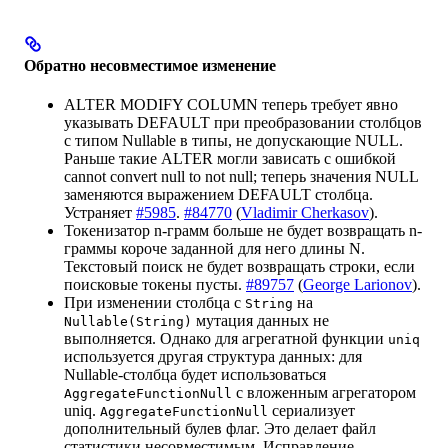
Обратно несовместимое изменение
ALTER MODIFY COLUMN теперь требует явно
указывать DEFAULT при преобразовании столбцов
с типом Nullable в типы, не допускающие NULL.
Раньше такие ALTER могли зависать с ошибкой
cannot convert null to not null; теперь значения NULL
заменяются выражением DEFAULT столбца.
Устраняет
#5985
.
#84770
(
Vladimir Cherkasov
).
Токенизатор n-грамм больше не будет возвращать n-
граммы короче заданной для него длины N.
Текстовый поиск не будет возвращать строки, если
поисковые токены пусты.
#89757
(
George Larionov
).
При изменении столбца с
на
String
мутация данных не
Nullable(String)
выполняется. Однако для агрегатной функции
uniq
используется другая структура данных: для
Nullable-столбца будет использоваться
с вложенным агрегатором
AggregateFunctionNull
uniq.
сериализует
AggregateFunctionNull
дополнительный булев флаг. Это делает файл
статистики несовместимым. Исправление