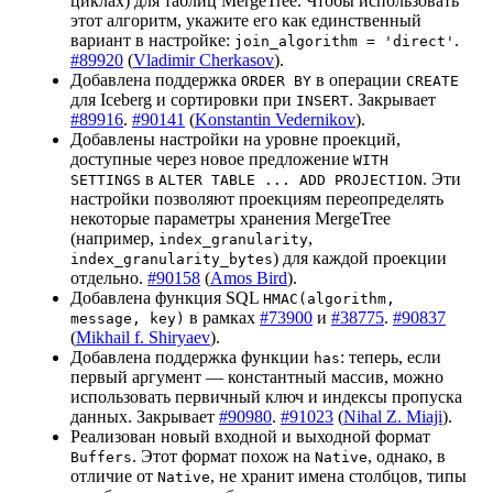
циклах) для таблиц MergeTree. Чтобы использовать
этот алгоритм, укажите его как единственный
вариант в настройке:
.
join_algorithm = 'direct'
#89920
(
Vladimir Cherkasov
).
Добавлена поддержка
в операции
ORDER BY
CREATE
для Iceberg и сортировки при
. Закрывает
INSERT
#89916
.
#90141
(
Konstantin Vedernikov
).
Добавлены настройки на уровне проекций,
доступные через новое предложение
WITH
в
. Эти
SETTINGS
ALTER TABLE ... ADD PROJECTION
настройки позволяют проекциям переопределять
некоторые параметры хранения MergeTree
(например,
,
index_granularity
) для каждой проекции
index_granularity_bytes
отдельно.
#90158
(
Amos Bird
).
Добавлена функция SQL
HMAC(algorithm,
в рамках
#73900
и
#38775
.
#90837
message, key)
(
Mikhail f. Shiryaev
).
Добавлена поддержка функции
: теперь, если
has
первый аргумент — константный массив, можно
использовать первичный ключ и индексы пропуска
данных. Закрывает
#90980
.
#91023
(
Nihal Z. Miaji
).
Реализован новый входной и выходной формат
. Этот формат похож на
, однако, в
Buffers
Native
отличие от
, не хранит имена столбцов, типы
Native