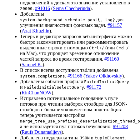
подключений к дискам это значение установлено в
.
#91016
(
Sema Checherinda
).
20000
Добавлены
для
system.background_schedule_pool{,_log}
улучшения диагностики фоновых задач.
#91157
(
Azat Khuzhin
).
Теперь в редакторе запросов веб-интерфейса можно
быстро закомментировать или раскомментировать
выделенные строки с помощью
(или
Ctrl+/
Cmd+/
на Mac), что упрощает временное отключение
частей запроса во время тестирования.
#91160
(
Samuel K.
).
В список всегда доступных таблиц добавлена
.
#91166
(
Yakov Olkhovskiy
).
system.completions
Добавлены события профиля
FailedInitialQuery
и
.
#91172
FailedInitialSelectQuery
(
RinChanNOW
).
Исправлено потенциальное голодание в пуле
потоков при чтении выборок столбцов для JSON-
столбцов с большим количеством подстолбцов:
теперь учитывается настройка
merge_tree_use_prefixes_deserialization_thread_p
а не используется пул потоков безусловно.
#91208
(
Raufs Dunamalijevs
).
Добавлена поддержка типа
в
.
JSON
tupleElement