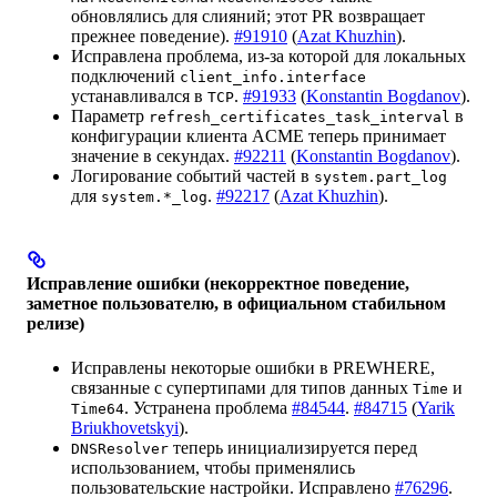
обновлялись для слияний; этот PR возвращает
прежнее поведение).
#91910
(
Azat Khuzhin
).
Исправлена проблема, из-за которой для локальных
подключений
client_info.interface
устанавливался в
.
#91933
(
Konstantin Bogdanov
).
TCP
Параметр
в
refresh_certificates_task_interval
конфигурации клиента ACME теперь принимает
значение в секундах.
#92211
(
Konstantin Bogdanov
).
Логирование событий частей в
system.part_log
для
.
#92217
(
Azat Khuzhin
).
system.*_log
Исправление ошибки (некорректное поведение,
заметное пользователю, в официальном стабильном
релизе)
Исправлены некоторые ошибки в PREWHERE,
связанные с супертипами для типов данных
и
Time
. Устранена проблема
#84544
.
#84715
(
Yarik
Time64
Briukhovetskyi
).
теперь инициализируется перед
DNSResolver
использованием, чтобы применялись
пользовательские настройки. Исправлено
#76296
.