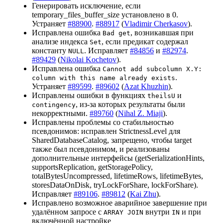
Генерировать исключение, если
temporary_files_buffer_size установлено в 0.
Устраняет
#88900
.
#88917
(
Vladimir Cherkasov
).
Исправлена ошибка
, возникавшая при
Bad get
анализе индекса
, если предикат содержал
Set
константу
. Исправляет
#84856
и
#82974
.
NULL
#89429
(
Nikolai Kochetov
).
Исправлена ошибка
Cannot add subcolumn X.Y:
.
column with this name already exists
Устраняет
#89599
.
#89602
(
Azat Khuzhin
).
Исправлены ошибки в функциях
и
theilsU
, из-за которых результаты были
contingency
некорректными.
#89760
(
Nihal Z. Miaji
).
Исправлены проблемы со стабильностью
псевдонимов: исправлен StrictnessLevel для
SharedDatabaseCatalog, запрещено, чтобы target
также был псевдонимом, и реализованы
дополнительные интерфейсы (getSerializationHints,
supportsReplication, getStoragePolicy,
totalBytesUncompressed, lifetimeRows, lifetimeBytes,
storesDataOnDisk, tryLockForShare, lockForShare).
Исправляет
#89106
.
#89812
(
Kai Zhu
).
Исправлено возможное аварийное завершение при
удалённом запросе с
внутри
и при
ARRAY JOIN
IN
включённой настройке