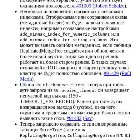
поведением это, вероятно, лучше соответствует
ожиданиям пользователя.
#91009
(
Robert Schulze
).
Несколько исправлений, связанных с неявными
индексами. Отображаемая или сохраняемая схема
(метаданные Keeper) не будет включать неявные
индексы, например создаваемые настройками
или
add_minmax_index_for_numeric_columns
. Это
add_minmax_index_for_string_columns
может вызывать ошибки метаданных, если таблица
ReplicatedMergeTree создаётся или обновляется в
более новой версии, тогда как одна из реплик
работает на более старом релизе. В таких случаях
отправляйте DDL-запросы в старую реплику, пока
кластер не будет полностью обновлён.
#91429
(
Raúl
Marín
).
Обновлён
: теперь при тайм-
clickhouse-client
ауте запроса из-за
он возвращает
receive_timeout
ненулевой код выхода (159 -
TIMEOUT_EXCEEDED). Ранее при тайм-аутах
возвращался код выхода 0 (успех), из-за чего
скриптам и средствам автоматизации было сложно
выявлять такие сбои.
#91432
(
Sav
).
Теперь запрещено создавать специализированные
таблицы
(такие как
MergeTree
,
и т. д.)
ReplacingMergeTree
CollapsingMergeTree