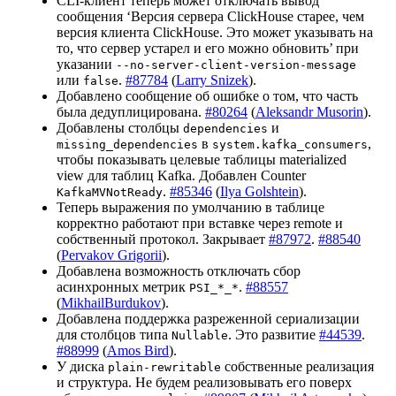
CLI-клиент теперь может отключать вывод
сообщения ‘Версия сервера ClickHouse старее, чем
версия клиента ClickHouse. Это может указывать на
то, что сервер устарел и его можно обновить’ при
указании
--no-server-client-version-message
или
.
#87784
(
Larry Snizek
).
false
Добавлено сообщение об ошибке о том, что часть
была дедуплицирована.
#80264
(
Aleksandr Musorin
).
Добавлены столбцы
и
dependencies
в
,
missing_dependencies
system.kafka_consumers
чтобы показывать целевые таблицы materialized
view для таблиц Kafka. Добавлен Counter
.
#85346
(
Ilya Golshtein
).
KafkaMVNotReady
Теперь выражения по умолчанию в таблице
корректно работают при вставке через remote и
собственный протокол. Закрывает
#87972
.
#88540
(
Pervakov Grigorii
).
Добавлена возможность отключать сбор
асинхронных метрик
.
#88557
PSI_*_*
(
MikhailBurdukov
).
Добавлена поддержка разреженной сериализации
для столбцов типа
. Это развитие
#44539
.
Nullable
#88999
(
Amos Bird
).
У диска
собственные реализация
plain-rewritable
и структура. Не будем реализовывать его поверх