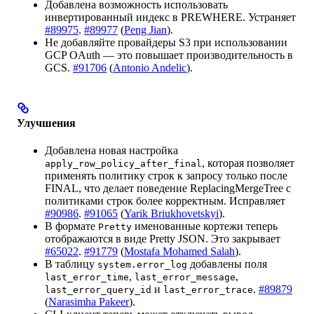
Добавлена возможность использовать
инвертированный индекс в PREWHERE. Устраняет
#89975
.
#89977
(
Peng Jian
).
Не добавляйте провайдеры S3 при использовании
GCP OAuth — это повышает производительность в
GCS.
#91706
(
Antonio Andelic
).
Улучшения
Добавлена новая настройка
, которая позволяет
apply_row_policy_after_final
применять политику строк к запросу только после
FINAL, что делает поведение ReplacingMergeTree с
политиками строк более корректным. Исправляет
#90986
.
#91065
(
Yarik Briukhovetskyi
).
В формате
именованные кортежи теперь
Pretty
отображаются в виде Pretty JSON. Это закрывает
#65022
.
#91779
(
Mostafa Mohamed Salah
).
В таблицу
добавлены поля
system.error_log
,
,
last_error_time
last_error_message
и
.
#89879
last_error_query_id
last_error_trace
(
Narasimha Pakeer
).