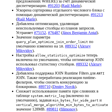
предложениях WHERE) за счёт динамической
диспетчеризации.
#91203
(
Raúl Marín
).
Ускорена сортировка отдельного числового блока с
помощью динамической диспетчеризации.
#91213
(
Raúl Marín
).
Добавлена оптимизация, удаляющая
неиспользуемые столбцы из планов запросов.
Устраняет
#75152
.
#76487
(
János Benjamin Antal
).
Значение параметра
по
query_plan_optimize_join_order_limit
умолчанию изменено на
.
#89312
(
Alexey
10
Milovidov
).
Настройка
теперь
allow_statistics_optimize
включена по умолчанию, чтобы оптимизатор JOIN
использовал статистику столбцов.
#89332
(
Alexey
Milovidov
).
Добавлена поддержка JOIN Runtime Filters для
ANTI
JOIN. Также переработана реализация runtime-
фильтров, чтобы снизить конкуренцию за
блокировки.
#89710
(
Dmitry Novik
).
Снижает использование памяти при слияниях в
таблице
(включено по
system.metric_log
умолчанию), задавая
и
min_bytes_for_wide_part
vertical_merge_algorithm_min_bytes_to_activate
значение 128MB.
#89811
(
filimonov
).