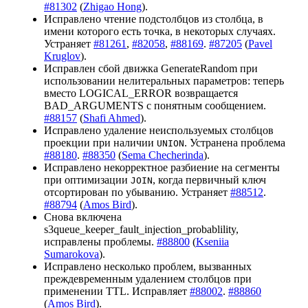
#81302
(
Zhigao Hong
).
Исправлено чтение подстолбцов из столбца, в
имени которого есть точка, в некоторых случаях.
Устраняет
#81261
,
#82058
,
#88169
.
#87205
(
Pavel
Kruglov
).
Исправлен сбой движка GenerateRandom при
использовании нелитеральных параметров: теперь
вместо LOGICAL_ERROR возвращается
BAD_ARGUMENTS с понятным сообщением.
#88157
(
Shafi Ahmed
).
Исправлено удаление неиспользуемых столбцов
проекции при наличии
. Устранена проблема
UNION
#88180
.
#88350
(
Sema Checherinda
).
Исправлено некорректное разбиение на сегменты
при оптимизации
, когда первичный ключ
JOIN
отсортирован по убыванию. Устраняет
#88512
.
#88794
(
Amos Bird
).
Снова включена
s3queue_keeper_fault_injection_probablility,
исправлены проблемы.
#88800
(
Kseniia
Sumarokova
).
Исправлено несколько проблем, вызванных
преждевременным удалением столбцов при
применении TTL. Исправляет
#88002
.
#88860
(
Amos Bird
).