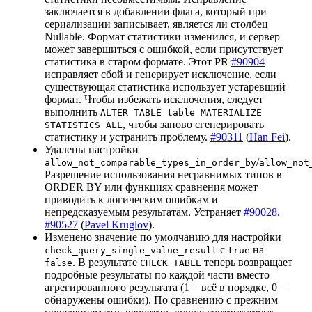
заключается в добавлении флага, который при
сериализации записывает, является ли столбец
Nullable. Формат статистики изменился, и сервер
может завершиться с ошибкой, если присутствует
статистика в старом формате. Этот PR
#90904
исправляет сбой и генерирует исключение, если
существующая статистика использует устаревший
формат. Чтобы избежать исключения, следует
выполнить
ALTER TABLE table MATERIALIZE
, чтобы заново сгенерировать
STATISTICS ALL
статистику и устранить проблему.
#90311
(
Han Fei
).
Удалены настройки
/
allow_not_comparable_types_in_order_by
allow_not
Разрешение использования несравнимых типов в
ORDER BY или функциях сравнения может
приводить к логическим ошибкам и
непредсказуемым результатам. Устраняет
#90028
.
#90527
(
Pavel Kruglov
).
Изменено значение по умолчанию для настройки
с
на
check_query_single_value_result
true
. В результате
теперь возвращает
false
CHECK TABLE
подробные результаты по каждой части вместо
агрегированного результата (1 = всё в порядке, 0 =
обнаружены ошибки). По сравнению с прежним