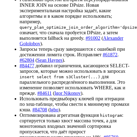
INNER JOIN на основе DPsize. Новая
экспериментальная настройка задаёт, какие
алгоритмы и в каком порядке использовать;
например,
query_plan_optimize_join_order_algorithm='dpsize
означает, что сначала пробуется DPsize, а затем
выполняется fallback на greedy.
#91002
(
Alexander
Gololobov
).
Запросы теперь сразу завершаются с ошибкой при
достижении лимита строк. Исправляет
#61872
.
#62804
(
Sean Haynes
).
#84477
добавил ограничения, касающиеся SELECT-
запросов, которые можно использовать в запросах
для
insert select from s3Cluster(...)
параллельного распределённого выполнения. Это
изменение позволяет использовать WHERE, как и
прежде.
#84611
(
Igor Nikonov
).
Использовать предвыборку ключей при итерации
по хеш-таблице, чтобы свести к минимуму промахи
кэша.
#84708
(
lgbo
).
Оптимизирована агрегатная функция
:
histogram
сортируется только хвост массива точек, а для
монотонных входных значений сортировка
пропускается, что даёт прирост