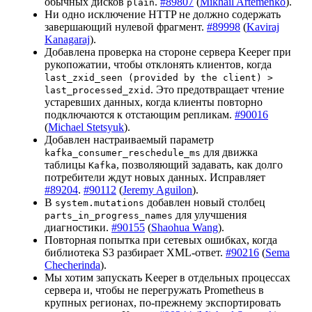
обычных дисков
.
#89807
(
Mikhail Artemenko
).
plain
Ни одно исключение HTTP не должно содержать
завершающий нулевой фрагмент.
#89998
(
Kaviraj
Kanagaraj
).
Добавлена проверка на стороне сервера Keeper при
рукопожатии, чтобы отклонять клиентов, когда
last_zxid_seen (provided by the client) >
. Это предотвращает чтение
last_processed_zxid
устаревших данных, когда клиенты повторно
подключаются к отстающим репликам.
#90016
(
Miсhael Stetsyuk
).
Добавлен настраиваемый параметр
для движка
kafka_consumer_reschedule_ms
таблицы
, позволяющий задавать, как долго
Kafka
потребители ждут новых данных. Исправляет
#89204
.
#90112
(
Jeremy Aguilon
).
В
добавлен новый столбец
system.mutations
для улучшения
parts_in_progress_names
диагностики.
#90155
(
Shaohua Wang
).
Повторная попытка при сетевых ошибках, когда
библиотека S3 разбирает XML-ответ.
#90216
(
Sema
Checherinda
).
Мы хотим запускать Keeper в отдельных процессах
сервера и, чтобы не перегружать Prometheus в
крупных регионах, по-прежнему экспортировать