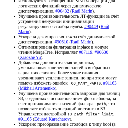
Используются расширенные SIMD-операции для
логических функций через динамическую
диспетчеризацию.
#90432
(
Raúl Marín
).
Улучшена производительность JIT-функции за счёт
устранения ненужной инициализации
результирующего столбца нулём.
#90449
(
Raúl
Marín
).
Ускорена декомпрессия
за счёт динамической
T64
диспетчеризации.
#90610
(
Raúl Marín
).
Оптимизирована фильтрация inplace в модуле
чтения MergeTree. Исправляет
#87119
.
#90630
(
Xiaozhe Yu
).
Добавлена дополнительная эвристика,
уменьшающая количество частей в выбранных
вариантах слияния. Более узкие слияния
увеличивают усиление записи, но при этом могут
помочь избежать ошибок
.
#91163
TOO_MANY_PARTS
(
Mikhail Artemenko
).
Улучшена производительность запросов для таблиц
S3, созданных с использованием glob-шаблона, за
счет проталкивания значений фильтра
, что
_path
позволяет избежать операций листинга в S3.
Управляется настройкой
.
s3_path_filter_limit
#91165
(
Eduard Karacharov
).
Ускорено преобразование столбцов к типу bool (в