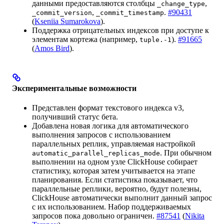
данными предоставляются столбцы
,
_change_type
,
.
#90431
_commit_version
_commit_timestamp
(
Kseniia Sumarokova
).
Поддержка отрицательных индексов при доступе к
элементам кортежа (например,
).
#91665
tuple.-1
(
Amos Bird
).
Экспериментальные возможности
Представлен формат текстового индекса v3,
получивший статус бета.
Добавлена новая логика для автоматического
выполнения запросов с использованием
параллельных реплик, управляемая настройкой
. При обычном
automatic_parallel_replicas_mode
выполнении на одном узле ClickHouse собирает
статистику, которая затем учитывается на этапе
планирования. Если статистика показывает, что
параллельные реплики, вероятно, будут полезны,
ClickHouse автоматически выполнит данный запрос
с их использованием. Набор поддерживаемых
запросов пока довольно ограничен.
#87541
(
Nikita