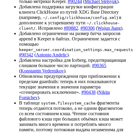
только метрики Keeper.
#90244
(
Miсhael Stetsyuk
).
Добавлена поддержка загрузки конфигурации
клиента ClickHouse из путей XDG Base Directory
(например,
) в
~/.config/clickhouse/config.xml
дополнение к устаревшему пути
~/.clickhouse-
. Исправлено
#89882
.
#90306
(
Wujun Jiang
).
client/
Добавлено ограничение на размер батча запросов
append в Keeper в байтах. Ограничение задается с
помощью
keeper_server.coordination_settings.max_requests
#90342
(
Antonio Andelic
).
Добавлена настройка для Iceberg, предотвращающая
слишком большое число партиций.
#90365
(
Konstantin Vedernikov
).
Обновлены предупреждения при приближении к
пределам guardrails: теперь в них показываются
текущие значения и значения параметра
«сгенерировать исключение».
#90438
(
Nikita
Fomichev
).
В таблице
фрагменты
system.filesystem_cache
теперь отдаются потоково, а не одним фрагментом
со всем состоянием кэша. Чтение состояния
файлового кэша при больших объёмах кэша может
занимать много времени и потреблять много
памяти, поэтому потоковая выдача незаменима для