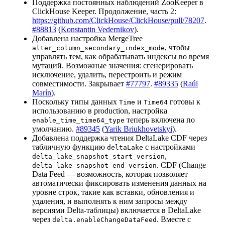
Поддержка постоянных наблюдений ZooKeeper в
ClickHouse Keeper. Продолжение, часть 2:
https://github.com/ClickHouse/ClickHouse/pull/78207
.
#88813
(
Konstantin Vedernikov
).
Добавлена настройка MergeTree
, чтобы
alter_column_secondary_index_mode
управлять тем, как обрабатывать индексы во время
мутаций. Возможные значения: сгенерировать
исключение, удалить, перестроить и режим
совместимости. Закрывает
#77797
.
#89335
(
Raúl
Marín
).
Поскольку типы данных
и
готовы к
Time
Time64
использованию в production, настройка
теперь включена по
enable_time_time64_type
умолчанию.
#89345
(
Yarik Briukhovetskyi
).
Добавлена поддержка чтения DeltaLake CDF через
табличную функцию
с настройками
deltaLake
,
delta_lake_snapshot_start_version
. CDF (Change
delta_lake_snapshot_end_version
Data Feed — возможность, которая позволяет
автоматически фиксировать изменения данных на
уровне строк, такие как вставки, обновления и
удаления, и выполнять к ним запросы между
версиями Delta-таблицы) включается в DeltaLake
через
. Вместе с
delta.enableChangeDataFeed