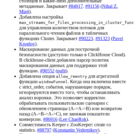
столбцов и какие-либо дополнительные
метаданные. Закрывает
#84017
.
#91156
(
Nihal Z.
Miaji
).
Добавлена настройка
max_streams_for_files_processing_in_cluster_func
для управления количеством потоков для
параллельного чтения файлов в табличных
функциях Cluster. Закрывает
#90223
.
#91323
(
Pavel
Kruglov
).
Маскирование данных для построчной
безопасности (доступно только в ClickHouse Cloud).
В clickhouse-client добавлен парсер политик
маскирования данных для поддержки этой
функции.
#90552
(
pufit
).
Добавлена опция
для агрегатной
allow_reentry
функции
. Когда она включена вместе
windowFunnel
с strict_order, события, нарушающие порядок,
игнорируются вместо того, чтобы останавливать
анализ воронки. Это позволяет корректно
обрабатывать пользовательские сценарии с
обновлением страницы (A->A->B) или возвратом
назад (A->B->A->C), не занижая показатели
конверсии.
#86916
(
Lee ChaeRok
).
Совместимость Keeper с ZooKeeper: create со
statistics.
#88797
(
Konstantin Vedernikov
).