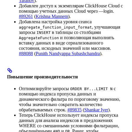
Taranov
).
Добавлен доступ к экземплярам ClickHouse Cloud с
помощью учетных данных Cloud через —login.
#89261
(
Krishna Mannem
).
Добавлена настройка уровня сеанса
, улучшающая
aggregate_function_input_format
запросы
в таблицы со столбцами
INSERT
и позволяющая выполнять
AggregateFunction
вставку данных в виде сериализованного
состояния, исходных значений или массивов.
#88088
(
Punith Nandyappa Subashchandra
).
Повышение производительности
Оптимизируйте запросы
с
ORDER BY...LIMIT N
помощью индекса пропуска данных и
динамического фильтра по пороговому значению,
чтобы значительно сократить количество
обрабатываемых строк.
#89835
(
Shankar Iyer
).
Теперь ClickHouse использует индексы пропуска
данных для анализа индексов в предложениях
WHERE со смешанными условиями фильтрации,
объединёнными
и
. Ранее, чтобы
AND
OR