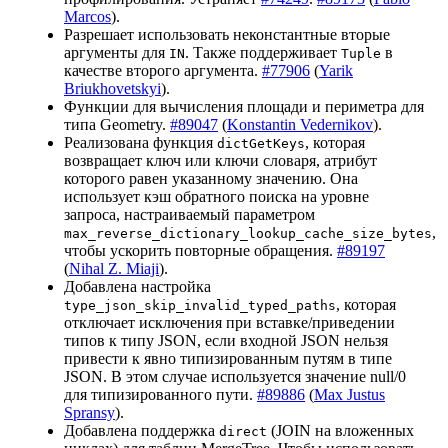
Marcos
).
Разрешает использовать неконстантные вторые
аргументы для
. Также поддерживает
в
IN
Tuple
качестве второго аргумента.
#77906
(
Yarik
Briukhovetskyi
).
Функции для вычисления площади и периметра для
типа Geometry.
#89047
(
Konstantin Vedernikov
).
Реализована функция
, которая
dictGetKeys
возвращает ключ или ключи словаря, атрибут
которого равен указанному значению. Она
использует кэш обратного поиска на уровне
запроса, настраиваемый параметром
,
max_reverse_dictionary_lookup_cache_size_bytes
чтобы ускорить повторные обращения.
#89197
(
Nihal Z. Miaji
).
Добавлена настройка
, которая
type_json_skip_invalid_typed_paths
отключает исключения при вставке/приведении
типов к типу JSON, если входной JSON нельзя
привести к явно типизированным путям в типе
JSON. В этом случае используется значение null/0
для типизированного пути.
#89886
(
Max Justus
Spransy
).
Добавлена поддержка
(JOIN на вложенных
direct