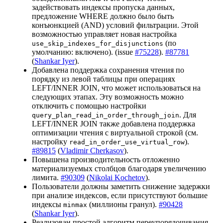
задействовать индексы пропуска данных,
предложение WHERE должно было быть
конъюнкцией (AND) условий фильтрации. Этой
возможностью управляет новая настройка
(по
use_skip_indexes_for_disjunctions
умолчанию: включено). (issue
#75228
).
#87781
(
Shankar Iyer
).
Добавлена поддержка сохранения чтения по
порядку из левой таблицы при операциях
LEFT/INNER JOIN, что может использоваться на
следующих этапах. Эту возможность можно
отключить с помощью настройки
. Для
query_plan_read_in_order_through_join
LEFT/INNER JOIN также добавлена поддержка
оптимизации чтения с виртуальной строкой (см.
настройку
).
read_in_order_use_virtual_row
#89815
(
Vladimir Cherkasov
).
Повышена производительность отложенно
материализуемых столбцов благодаря увеличению
лимита.
#90309
(
Nikolai Kochetov
).
Пользователи должны заметить снижение задержки
при анализе индексов, если присутствуют большие
индексы
(миллионы гранул).
#90428
minmax
(
Shankar Iyer
).
Реализован простой алгоритм переупорядочивания