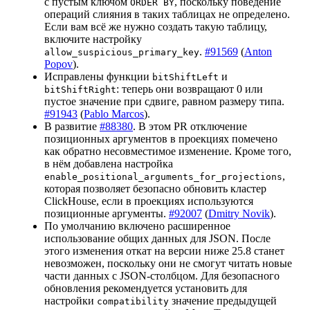
с пустым ключом
, поскольку поведение
ORDER BY
операций слияния в таких таблицах не определено.
Если вам всё же нужно создать такую таблицу,
включите настройку
.
#91569
(
Anton
allow_suspicious_primary_key
Popov
).
Исправлены функции
и
bitShiftLeft
: теперь они возвращают 0 или
bitShiftRight
пустое значение при сдвиге, равном размеру типа.
#91943
(
Pablo Marcos
).
В развитие
#88380
. В этом PR отключение
позиционных аргументов в проекциях помечено
как обратно несовместимое изменение. Кроме того,
в нём добавлена настройка
,
enable_positional_arguments_for_projections
которая позволяет безопасно обновить кластер
ClickHouse, если в проекциях используются
позиционные аргументы.
#92007
(
Dmitry Novik
).
По умолчанию включено расширенное
использование общих данных для JSON. После
этого изменения откат на версии ниже 25.8 станет
невозможен, поскольку они не смогут читать новые
части данных с JSON-столбцом. Для безопасного
обновления рекомендуется установить для
настройки
значение предыдущей
compatibility