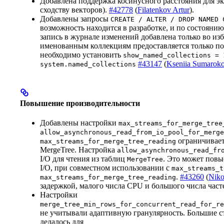
Добавлена поддержка косинусного расстояния для э
сходству векторов).
#42778
(
Filatenkov Artur
).
Добавлены запросы
CREATE / ALTER / DROP NAMED 
возможность находится в разработке, и по состоянию
запись в журнале изменений добавлена только во и
именованным коллекциям предоставляется только пол
необходимо установить
show_named_collections = 
#43147
(
Kseniia Sumarok
system.named_collections
Повышение производительности
Добавлены настройки
max_streams_for_merge_tree
allow_asynchronous_read_from_io_pool_for_merge
ограничивает
max_streams_for_merge_tree_reading
MergeTree. Настройка
allow_asynchronous_read_fr
I/O для чтения из таблиц
. Это может повы
MergeTree
I/O, при совместном использовании с
max_streams_t
.
#43260
(
Niko
max_streams_for_merge_tree_reading
задержкой, малого числа CPU и большого числа часте
Настройки
merge_tree_min_rows_for_concurrent_read_for_re
не учитывали адаптивную гранулярность. Большие с
делалось для