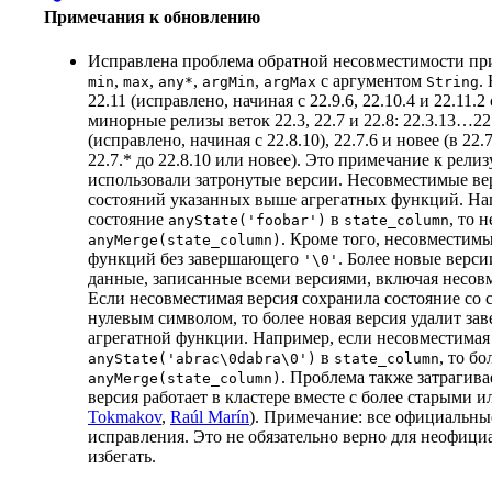
Примечания к обновлению
Исправлена проблема обратной несовместимости при
,
,
,
,
с аргументом
.
min
max
any*
argMin
argMax
String
22.11 (исправлено, начиная с 22.9.6, 22.10.4 и 22.11
минорные релизы веток 22.3, 22.7 и 22.8: 22.3.13…22.
(исправлено, начиная с 22.8.10), 22.7.6 и новее (в 2
22.7.* до 22.8.10 или новее). Это примечание к рели
использовали затронутые версии. Несовместимые в
состояний указанных выше агрегатных функций. Нап
состояние
в
, то 
anyState('foobar')
state_column
. Кроме того, несовместим
anyMerge(state_column)
функций без завершающего
. Более новые верси
'\0'
данные, записанные всеми версиями, включая несовм
Если несовместимая версия сохранила состояние со с
нулевым символом, то более новая версия удалит 
агрегатной функции. Например, если несовместимая
в
, то б
anyState('abrac\0dabra\0')
state_column
. Проблема также затрагива
anyMerge(state_column)
версия работает в кластере вместе с более старыми 
Tokmakov
,
Raúl Marín
). Примечание: все официальны
исправления. Это не обязательно верно для неофици
избегать.