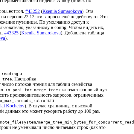
кспериментального индекса Annoy (поиск по
.
#43252
(
Kseniia Sumarokova
). Эта
COLLECTION
 на версию 22.12 эти запросы ещё не действуют. Эта
збежание путаницы. По умолчанию доступ к
ьзователю, указанному в config. Чтобы видеть их,
.
#43325
(
Kseniia Sumarokova
). Добавлена таблица
1
ova
).
и
_reading
. Настройка
_tree
 число потоков чтения для таблиц семейства
включает фоновый пул
om_io_pool_for_merge_tree
сить производительность запросов, ограниченных
или
o_max_threads_ratio
lai Kochetov
). В случае хранилища с высокой
й данных это может ускорить работу до 100 раз.
mote_filesystem/merge_tree_min_bytes_for_concurrent_read
троки не уменьшали число читаемых строк (как это