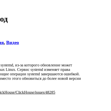
од
ия
,
Видео
ystemd, из-за которого обновление может
ах Linux. Сервис systemd изменяет права
дующие операции systemd завершаются ошибкой.
вместо этого обновиться до более новой версии
ClickHouse/ClickHouse/issues/48285