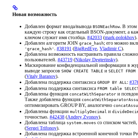
Новая возможность
Добавлен формат ввода/вывода
. В этом
BSONEachRow
каждую строку как отдельный BSON-документ, а ка
ключом служит имя столбца.
#42033
(
mark-polokhov
).
Добавлен алгоритм JOIN
; его можно вк
grace_hash
.
#38191
(
BigRedEye
,
Vladimir C
).
'grace_hash'
Добавлена возможность настраивать правила сложно
пользователей.
#43719
(
Nikolay Degterinsky
).
Маскирование конфиденциальной информации в жур
выводе запросов
и
SHOW CREATE TABLE
SELECT FROM 
(
Vitaly Baranov
).
Добавлена поддержка синтаксиса
:
#37
GROUP BY ALL
Добавлена поддержка синтаксиса
FROM table SELEC
Добавлены функция
и псевдо
concatWithSeparator
Также добавлена функция
concatWithSeparatorAss
оптимизировать GROUP BY, аналогично
concatAssu
Добавлены функции
и
multiplyDecimal
divideDeci
точностью.
#42438
(
Andrey Zvonov
).
Добавлена таблица
со списком частей
system.moves
(
Sergei Trifonov
).
Добавлена поддержка встроенной конечной точки Pro