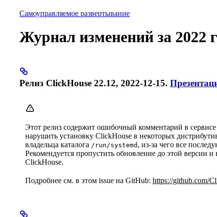
База данных
Решения
Интеграции
Ресурсы
Самоуправляемое развертывание
Журнал изменений за 2022 г
Релиз ClickHouse 22.12, 2022-12-15.
Презентац
Этот релиз содержит ошибочный комментарий в сервисе s
нарушить установку ClickHouse в некоторых дистрибутив
владельца каталога
, из-за чего все после
/run/systemd
Рекомендуется пропустить обновление до этой версии и 
ClickHouse.
Подробнее см. в этом issue на GitHub:
https://github.com/