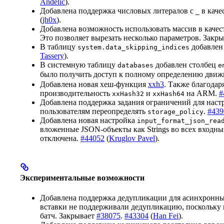
Andelic
).
Добавлена поддержка числовых литералов с
в каче
_
(
jh0x
).
Добавлена возможность использовать массив в каче
Это позволяет вырезать несколько параметров. Закр
В таблицу
добавлен
system.data_skipping_indices
Tassery
).
В системную таблицу
добавлен столбец
databases
e
было получить доступ к полному определению движ
Добавлена новая хеш-функция
xxh3
. Также благода
производительность
и
на ARM.
#
xxHash32
xxHash64
Добавлена поддержка задания ограничений для наст
пользователям переопределять
.
#439
storage_policy
Добавлена новая настройка
input_format_json_rea
вложенные JSON-объекты как Strings во всех входн
отключена.
#44052
(
Kruglov Pavel
).
Экспериментальные возможности
Добавлена поддержка дедупликации для асинхронны
вставки не поддерживали дедупликацию, поскольку 
батч. Закрывает
#38075
.
#43304
(
Han Fei
).