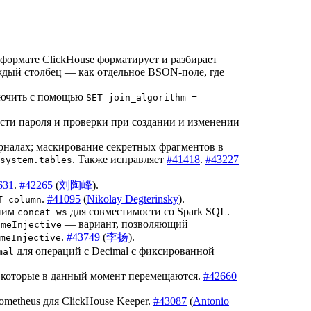
 формате ClickHouse форматирует и разбирает
ждый столбец — как отдельное BSON-поле, где
лючить с помощью
SET join_algorithm =
сти пароля и проверки при создании и изменении
налах; маскирование секретных фрагментов в
. Также исправляет
#41418
.
#43227
system.tables
631
.
#42265
(
刘陶峰
).
.
#41095
(
Nikolay Degterinsky
).
T column
ним
для совместимости со Spark SQL.
concat_ws
— вариант, позволяющий
umeInjective
.
#43749
(
李扬
).
meInjective
для операций с Decimal с фиксированной
mal
, которые в данный момент перемещаются.
#42660
metheus для ClickHouse Keeper.
#43087
(
Antonio