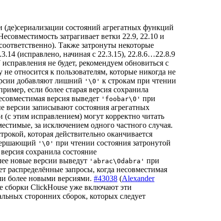
 (де)сериализации состояний агрегатных функций
 Несовместимость затрагивает ветки 22.9, 22.10 и
.2 соответственно). Также затронуты некоторые
3.14 (исправлено, начиная с 22.3.15), 22.8.6…22.8.9
2.7 исправления не будет, рекомендуем обновиться с
зу не относится к пользователям, которые никогда не
ерсии добавляют лишний
к строкам при чтении
'\0'
ример, если более старая версия сохранила
несовместимая версия выведет
при
'foobar\0'
ые версии записывают состояния агрегатных
и (с этим исправлением) могут корректно читать
естимые, за исключением одного частного случая.
трокой, которая действительно оканчивается
завершающий
при чтении состояния затронутой
'\0'
 версия сохранила состояние
олее новые версии выведут
при
'abrac\0dabra'
ет распределённые запросы, когда несовместимая
или более новыми версиями.
#43038
(
Alexander
е сборки ClickHouse уже включают эти
альных сторонних сборок, которых следует