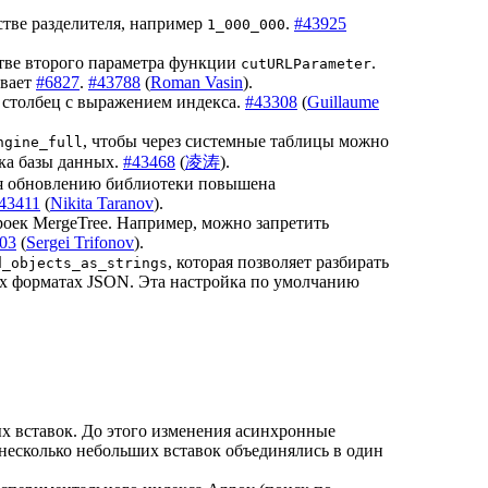
стве разделителя, например
.
#43925
1_000_000
стве второго параметра функции
.
cutURLParameter
ывает
#6827
.
#43788
(
Roman Vasin
).
 столбец с выражением индекса.
#43308
(
Guillaume
, чтобы через системные таблицы можно
ngine_full
ка базы данных.
#43468
(
凌涛
).
ря обновлению библиотеки повышена
43411
(
Nikita Taranov
).
роек MergeTree. Например, можно запретить
03
(
Sergei Trifonov
).
, которая позволяет разбирать
d_objects_as_strings
ых форматах JSON. Эта настройка по умолчанию
х вставок. До этого изменения асинхронные
несколько небольших вставок объединялись в один