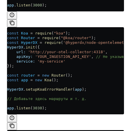
app
.
listen
(
3000
);
const
 Koa
 =
 require
(
"koa"
);
const
 Router
 =
 require
(
"@koa/router"
);
const
 HyperDX
 =
 require
(
'@hyperdx/node-opentelemetry'
HyperDX
.
init
({
    url:
 'http://your-otel-collector:4318'
,
    apiKey:
 'YOUR_INGESTION_API_KEY'
, 
// Не указывай
    service:
 'my-service'
});
const
 router
 =
 new
 Router
();
const
 app
 =
 new
 Koa
();
HyperDX
.
setupKoaErrorHandler
(
app
);
// Добавьте здесь маршруты и т. д.
app
.
listen
(
3030
);