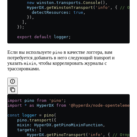
        new
 winston
.
transports
.
Console
(),
        HyperDX
.
getWinstonTransport
(
'info'
, { 
// Отпр
          detectResources:
 true
,
        }),
      ],
    });
    export
 default
 logger
;
Если вы используете
в качестве логгера, вам
pino
потребуется добавить в него следующий transport и
указать
, чтобы коррелировать журналы с
mixin
трассировками.
import
 pino
 from
 'pino'
;
import
 *
 as
 HyperDX
 from
 '@hyperdx/node-opentelemetry
const
 logger
 =
 pino
(
    pino
.
transport
({
    mixin:
 HyperDX
.
getPinoMixinFunction
,
    targets:
 [
        HyperDX
.
getPinoTransport
(
'info'
, { 
// Отправл