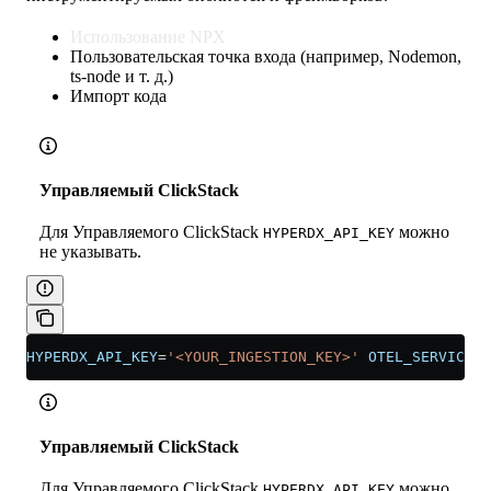
Использование NPX
Пользовательская точка входа (например, Nodemon,
ts-node и т. д.)
Импорт кода
Управляемый ClickStack
Для Управляемого ClickStack
можно
HYPERDX_API_KEY
не указывать.
HYPERDX_API_KEY
=
'<YOUR_INGESTION_KEY>'
 OTEL_SERVICE_N
Управляемый ClickStack
Для Управляемого ClickStack
можно
HYPERDX_API_KEY