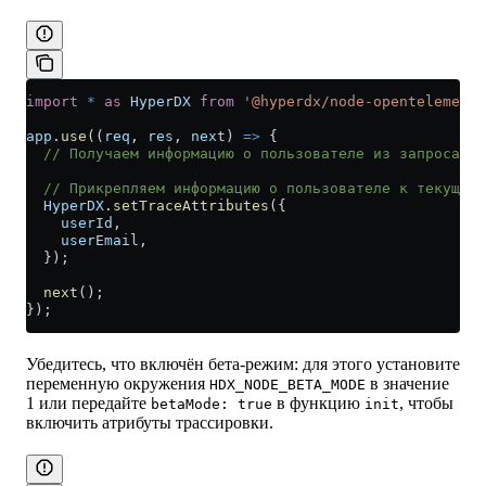
import
 *
 as
 HyperDX
 from
 '@hyperdx/node-opentelemetry
app
.
use
((
req
, 
res
, 
next
) 
=>
 {
  // Получаем информацию о пользователе из запроса...
  // Прикрепляем информацию о пользователе к текущему
  HyperDX
.
setTraceAttributes
({
    userId
,
    userEmail
,
  });
  next
();
});
Убедитесь, что включён бета-режим: для этого установите
переменную окружения
в значение
HDX_NODE_BETA_MODE
1 или передайте
в функцию
, чтобы
betaMode: true
init
включить атрибуты трассировки.