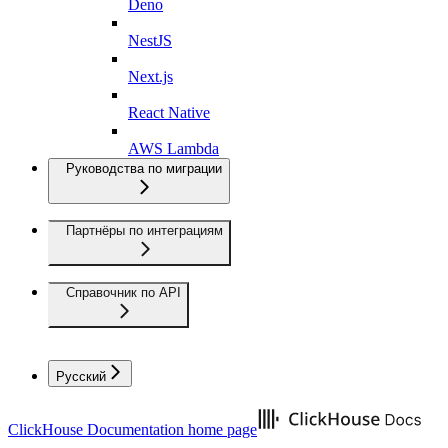
Deno
NestJS
Next.js
React Native
AWS Lambda
Руководства по миграции
Партнёры по интеграциям
Справочник по API
Русский
ClickHouse Documentation
home page