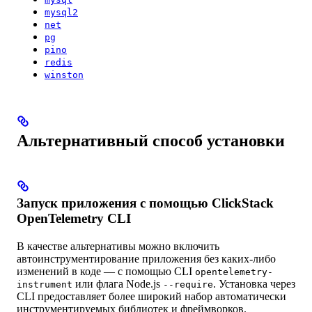
mysql2
net
pg
pino
redis
winston
Альтернативный способ установки
Запуск приложения с помощью ClickStack
OpenTelemetry CLI
В качестве альтернативы можно включить
автоинструментирование приложения без каких-либо
изменений в коде — с помощью CLI
opentelemetry-
или флага Node.js
. Установка через
instrument
--require
CLI предоставляет более широкий набор автоматически
инструментируемых библиотек и фреймворков.