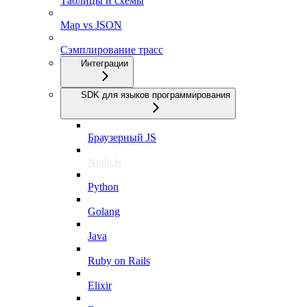
Таблицы и схемы
Map vs JSON
Сэмплирование трасс
Интеграции
SDK для языков программирования
Браузерный JS
Node.js
Python
Golang
Java
Ruby on Rails
Elixir