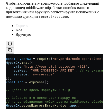
Чтобы включить эту возможность, добавьте следующий
код в конец middleware обработки ошибок вашего
приложения или вручную регистрируйте исключения с
помощью функции
.
recordException
Express
Koa
Вручную
const
 HyperDX
 =
 require
(
'@hyperdx/node-opentelemetry'
HyperDX
.
init
({
    url:
 'http://your-otel-collector:4318'
,
    apiKey:
 'YOUR_INGESTION_API_KEY'
, 
// Не указывай
    service:
 'my-service'
});
const
 app
 =
 express
();
// Добавьте здесь маршруты и т. д.
// Добавьте это после всех маршрутов,
// но до объявления любых других middleware обработки
HyperDX
.
setupExpressErrorHandler
(
app
);