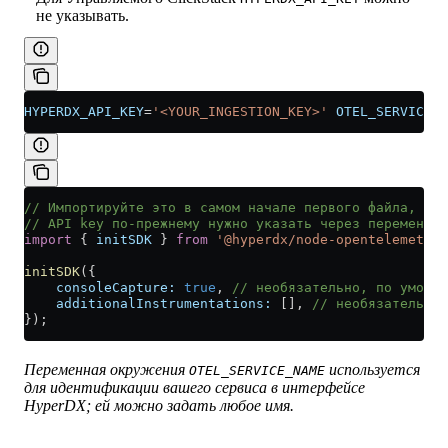
не указывать.
HYPERDX_API_KEY
=
'<YOUR_INGESTION_KEY>'
 OTEL_SERVICE_N
// Импортируйте это в самом начале первого файла, заг
// API key по-прежнему нужно указать через переменную
import
 { 
initSDK
 } 
from
 '@hyperdx/node-opentelemetry'
initSDK
({
    consoleCapture:
 true
, 
// необязательно, по умолча
    additionalInstrumentations:
 [], 
// необязательно,
});
Переменная окружения
используется
OTEL_SERVICE_NAME
для идентификации вашего сервиса в интерфейсе
HyperDX; ей можно задать любое имя.