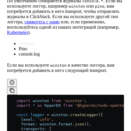
По умолчанию собираются журналы
. Если вы
console.*
используете логгер, например
или
, вам
winston
pino
потребуется добавить в него transport, чтобы отправлять
журналы в ClickStack. Если вы используете другой тип
логгера,
свяжитесь с нами
или, если применимо,
воспользуйтесь одной из наших интеграций (например,
Kubernetes
).
Winston
Pino
console.log
Если вы используете
в качестве логгера, вам
winston
потребуется добавить в него следующий transport.
    import
 winston
 from
 'winston'
;
    import
 *
 as
 HyperDX
 from
 '@hyperdx/node-opentelem
    const
 logger
 =
 winston
.
createLogger
({
      level:
 'info'
,
      format:
 winston
.
format
.
json
(),
      transports:
 [