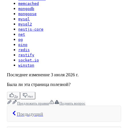
memcached
mongodb
mongoose
mysql
mysql2
nestjs-core
net
pg
pino
redis
restify
socket.io
winston
Последнее изменение
3 июля 2026 г.
Была ли эта страница полезной?
Да
Нет
Предложить правки
Поднять вопрос
Предыдущий