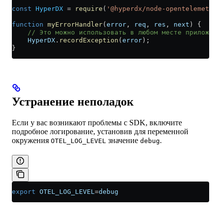
const
 HyperDX
 =
 require
(
'@hyperdx/node-opentelemetry'
function
 myErrorHandler
(
error
, 
req
, 
res
, 
next
) {
    // Это можно использовать в любом месте приложени
    HyperDX
.
recordException
(
error
);
}
Устранение неполадок
Если у вас возникают проблемы с SDK, включите
подробное логирование, установив для переменной
окружения
значение
.
OTEL_LOG_LEVEL
debug
export
 OTEL_LOG_LEVEL
=
debug