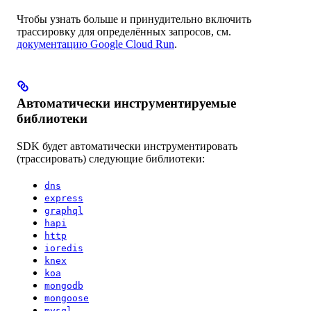
Чтобы узнать больше и принудительно включить
трассировку для определённых запросов, см.
документацию Google Cloud Run
.
Автоматически инструментируемые
библиотеки
SDK будет автоматически инструментировать
(трассировать) следующие библиотеки:
dns
express
graphql
hapi
http
ioredis
knex
koa
mongodb
mongoose
mysql