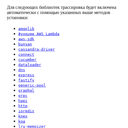
Для следующих библиотек трассировка будет включена
автоматически с помощью указанных выше методов
установки:
amqplib
функции AWS Lambda
aws-sdk
bunyan
cassandra-driver
connect
cucumber
dataloader
dns
express
fastify
generic-pool
graphql
grpc
hapi
http
ioredis
knex
koa
lru-memoizer