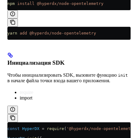
npm
 install
 @hyperdx/node-opentelemetry
yarn
 add
 @hyperdx/node-opentelemetry
Инициализация SDK
Чтобы инициализировать SDK, вызовите функцию
init
в начале файла точки входа вашего приложения.
require
import
const
 HyperDX
 =
 require
(
'@hyperdx/node-opentelemetry'