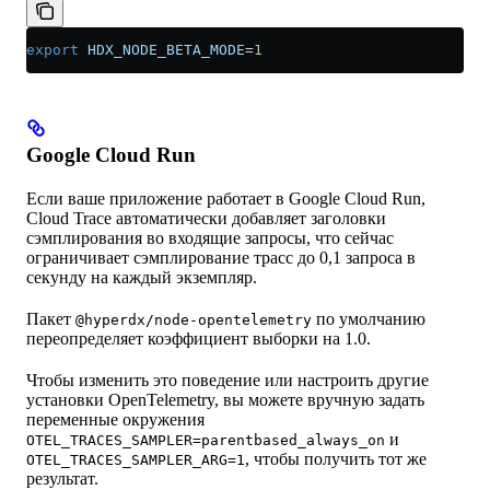
export
 HDX_NODE_BETA_MODE
=
1
Google Cloud Run
Если ваше приложение работает в Google Cloud Run,
Cloud Trace автоматически добавляет заголовки
сэмплирования во входящие запросы, что сейчас
ограничивает сэмплирование трасс до 0,1 запроса в
секунду на каждый экземпляр.
Пакет
по умолчанию
@hyperdx/node-opentelemetry
переопределяет коэффициент выборки на 1.0.
Чтобы изменить это поведение или настроить другие
установки OpenTelemetry, вы можете вручную задать
переменные окружения
и
OTEL_TRACES_SAMPLER=parentbased_always_on
, чтобы получить тот же
OTEL_TRACES_SAMPLER_ARG=1
результат.