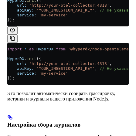
HyperDX
.
init
({
    url:
 'http://your-otel-collector:4318'
,
    apiKey:
 'YOUR_INGESTION_API_KEY'
, 
// Не указывай
    service:
 'my-service'
});
import
 *
 as
 HyperDX
 from
 '@hyperdx/node-opentelemetry
HyperDX
.
init
({
    url:
 'http://your-otel-collector:4318'
,
    apiKey:
 'YOUR_INGESTION_API_KEY'
, 
// Не указывай
    service:
 'my-service'
});
Это позволит автоматически собирать трассировку,
метрики и журналы вашего приложения Node.js.
Настройка сбора журналов