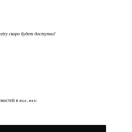
try скоро будет доступно!
имостей в
:
mix.exs