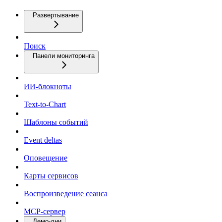
Развертывание
Поиск
Панели мониторинга
ИИ-блокноты
Text-to-Chart
Шаблоны событий
Event deltas
Оповещение
Карты сервисов
Воспроизведение сеанса
MCP-сервер
Демо-дни