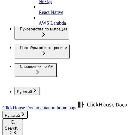
Next.js
React Native
AWS Lambda
Руководства по миграции
Партнёры по интеграциям
Справочник по API
Русский
ClickHouse Documentation
home page
Русский
Search...
⌘
K