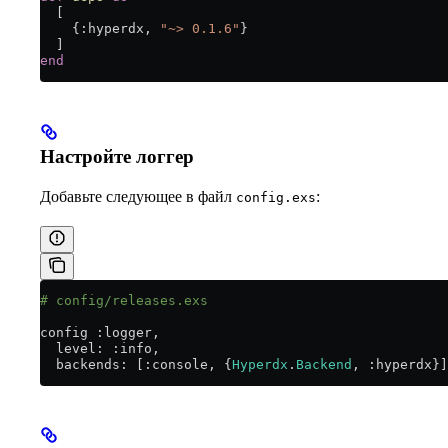
  [
    {
:hyperdx
, 
"~> 0.1.6"
}
  ]
end
Настройте логгер
Добавьте следующее в файл
:
config.exs
# config/releases.exs
config 
:logger
,
  level:
 :info
,
  backends:
 [
:console
, {
Hyperdx
.
Backend
, 
:hyperdx
}]