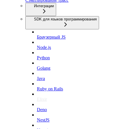
Сэмплирование трасс
Интеграции
SDK для языков программирования
Браузерный JS
Node.js
Python
Golang
Java
Ruby on Rails
Elixir
Deno
NestJS