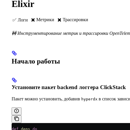
Elixir
✖️ Метрики
✖️ Трассировки
✅ Логи
🚧 Инструментирование метрик и трассировки OpenTeleme
Начало работы
Установите пакет backend логгера ClickStack
Пакет можно установить, добавив
в список завис
hyperdx
def
 deps
 do