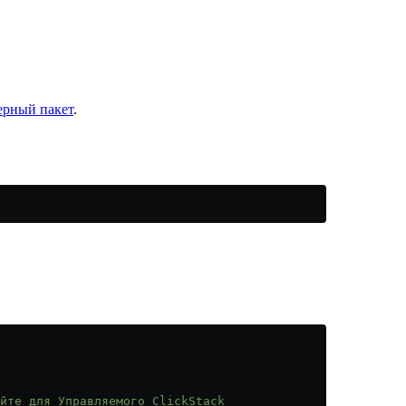
ерный пакет
.
йте для Управляемого ClickStack