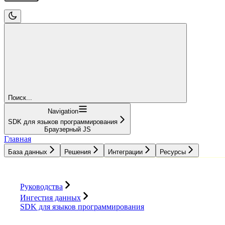
Поиск...
Navigation
SDK для языков программирования
Браузерный JS
Главная
База данных
Решения
Интеграции
Ресурсы
База данных
Решения
Интеграции
Ресурсы
Руководства
Ингестия данных
SDK для языков программирования