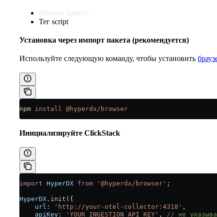
Импорт пакета
Тег script
Установка через импорт пакета (рекомендуется)
Используйте следующую команду, чтобы установить
брауз
npm
 install
 @hyperdx/browser
Инициализируйте ClickStack
import
 HyperDX
 from
 '@hyperdx/browser'
;
HyperDX
.
init
({
    url:
 'http://your-otel-collector:4318'
,
    apiKey:
 'YOUR_INGESTION_API_KEY'
, 
// не указыва