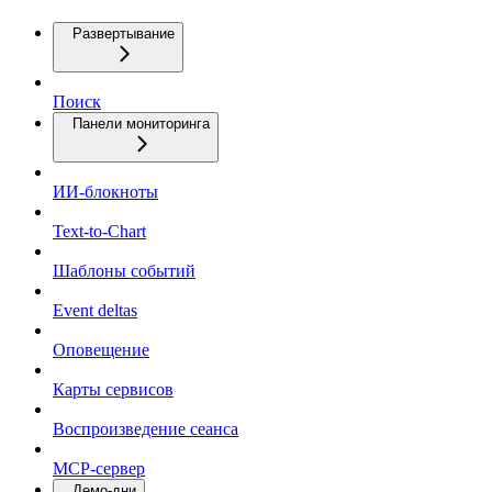
Развертывание
Поиск
Панели мониторинга
ИИ-блокноты
Text-to-Chart
Шаблоны событий
Event deltas
Оповещение
Карты сервисов
Воспроизведение сеанса
MCP-сервер
Демо-дни