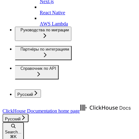
Next.js
React Native
AWS Lambda
Руководства по миграции
Партнёры по интеграциям
Справочник по API
Русский
ClickHouse Documentation
home page
Русский
Search...
⌘
K