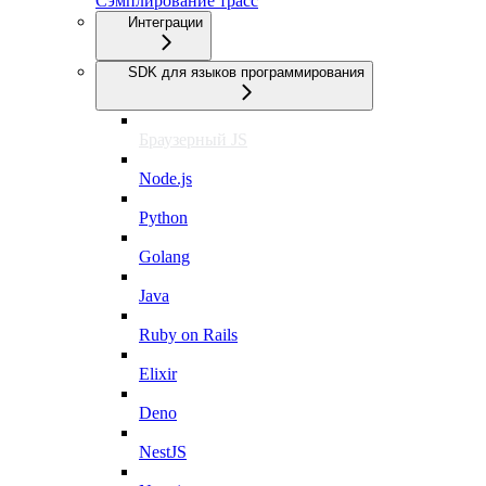
Сэмплирование трасс
Интеграции
SDK для языков программирования
Браузерный JS
Node.js
Python
Golang
Java
Ruby on Rails
Elixir
Deno
NestJS