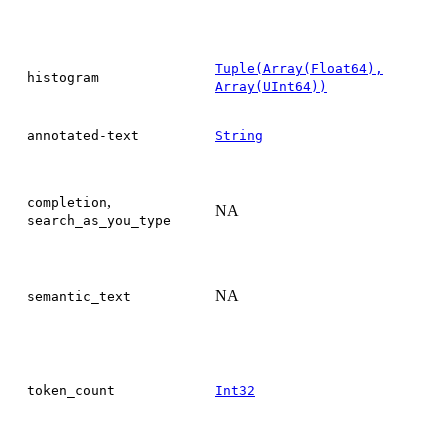
Tuple(Array(Float64),
histogram
Array(UInt64))
annotated-text
String
,
completion
NA
search_as_you_type
NA
semantic_text
token_count
Int32