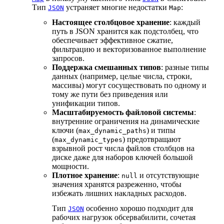
Тип
устраняет многие недостатки
:
JSON
Map
Настоящее столбцовое хранение
: каждый
путь в JSON хранится как подстолбец, что
обеспечивает эффективное сжатие,
фильтрацию и векторизованное выполнение
запросов.
Поддержка смешанных типов
: разные типы
данных (например, целые числа, строки,
массивы) могут сосуществовать по одному и
тому же пути без приведения или
унификации типов.
Масштабируемость файловой системы
:
внутренние ограничения на динамические
ключи (
) и типы
max_dynamic_paths
(
) предотвращают
max_dynamic_types
взрывной рост числа файлов столбцов на
диске даже для наборов ключей большой
мощности.
Плотное хранение
:
и отсутствующие
null
значения хранятся разреженно, чтобы
избежать лишних накладных расходов.
Тип
особенно хорошо подходит для
JSON
рабочих нагрузок обсервабилити, сочетая