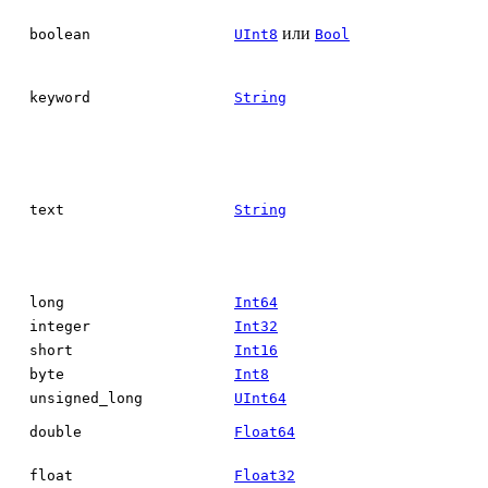
или
boolean
UInt8
Bool
keyword
String
text
String
long
Int64
integer
Int32
short
Int16
byte
Int8
unsigned_long
UInt64
double
Float64
float
Float32