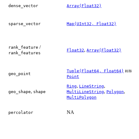
dense_vector
Array(Float32)
sparse_vector
Map(UInt32, Float32)
/
rank_feature
,
Float32
Array(Float32)
rank_features
или
Tuple(Float64, Float64)
geo_point
Point
,
,
Ring
LineString
,
,
,
geo_shape
shape
MultiLineString
Polygon
MultiPolygon
NA
percolator