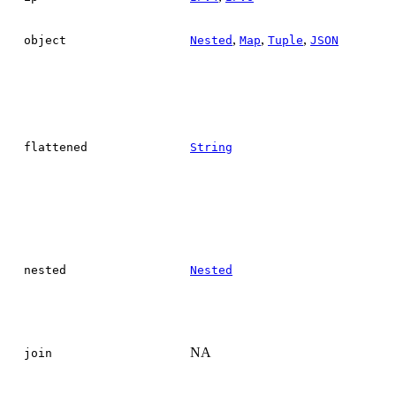
,
,
,
object
Nested
Map
Tuple
JSON
flattened
String
nested
Nested
NA
join