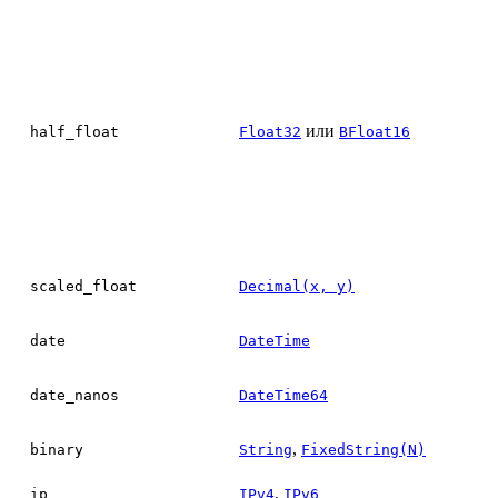
или
half_float
Float32
BFloat16
scaled_float
Decimal(x, y)
date
DateTime
date_nanos
DateTime64
,
binary
String
FixedString(N)
,
ip
IPv4
IPv6