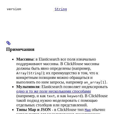
version
String
Примечания
Массивы
: в Elasticsearch все поля изначально
поддерживают массивы. В ClickHouse массивы
должны быть явно определены (например,
); их преимущество в том, что к
Array(String)
конкретным позициям можно обращаться и
выполнять по ним запросы, например
.
an_array[1]
Мультиполя
: Elasticsearch позволяет индексировать
одно и то же поле несколькими способами
(например, и как
, и как
). В ClickHouse
text
keyword
такой подход нужно моделировать с помощью
отдельных столбцов или представлений.
Типы Map и JSON
- в ClickHouse тип
обычно
Map