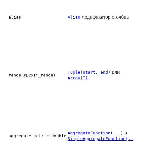
модификатор столбца
alias
Alias
или
(
Tuple(start, end)
types (
)
range
*_range
Array(T)
и
AggregateFunction(...)
aggregate_metric_double
SimpleAggregateFunction(...)