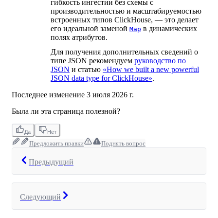
гибкость ингестии без схемы с
производительностью и масштабируемостью
встроенных типов ClickHouse, — это делает
его идеальной заменой
в динамических
Map
полях атрибутов.
Для получения дополнительных сведений о
типе JSON рекомендуем
руководство по
JSON
и статью
«How we built a new powerful
JSON data type for ClickHouse»
.
Последнее изменение
3 июля 2026 г.
Была ли эта страница полезной?
Да
Нет
Предложить правки
Поднять вопрос
Предыдущий
Следующий