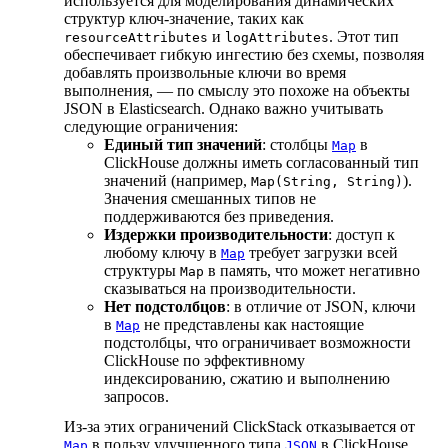
используется для моделирования динамических
структур ключ-значение, таких как
и
. Этот тип
resourceAttributes
logAttributes
обеспечивает гибкую ингестию без схемы, позволяя
добавлять произвольные ключи во время
выполнения, — по смыслу это похоже на объекты
JSON в Elasticsearch. Однако важно учитывать
следующие ограничения:
Единый тип значений
: столбцы
в
Map
ClickHouse должны иметь согласованный тип
значений (например,
).
Map(String, String)
Значения смешанных типов не
поддерживаются без приведения.
Издержки производительности
: доступ к
любому ключу в
требует загрузки всей
Map
структуры
в память, что может негативно
Map
сказываться на производительности.
Нет подстолбцов
: в отличие от JSON, ключи
в
не представлены как настоящие
Map
подстолбцы, что ограничивает возможности
ClickHouse по эффективному
индексированию, сжатию и выполнению
запросов.
Из-за этих ограничений ClickStack отказывается от
в пользу улучшенного типа
в ClickHouse.
Map
JSON