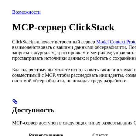
База данных
Решения
Интеграции
Ресурсы
Возможности
MCP-сервер ClickStack
ClickStack включает встроенный сервер
Model Context Prot
взаимодействовать с вашими данными обсервабилити. Пос
запросы к журналам, трассировкам и метрикам; управлят
просматривать источники данных; и работать с сохранённ
Благодаря этому вы можете использовать такие инструмен
совместимый с MCP, чтобы расследовать инциденты, созд
системой обсервабилити, не покидая среду разработки.
Доступность
MCP-сервер доступен в следующих типах развертывания Cl
Развертывание
Статус