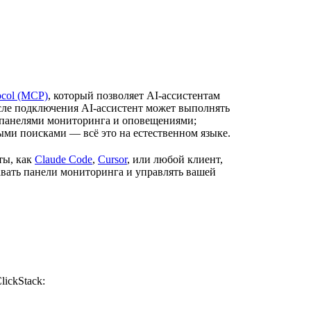
ocol (MCP)
, который позволяет AI-ассистентам
ле подключения AI-ассистент может выполнять
ь панелями мониторинга и оповещениями;
ыми поисками — всё это на естественном языке.
ты, как
Claude Code
,
Cursor
, или любой клиент,
авать панели мониторинга и управлять вашей
ickStack: