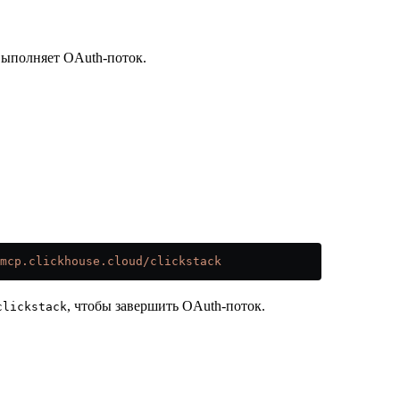
ыполняет OAuth-поток.
mcp.clickhouse.cloud/clickstack
, чтобы завершить OAuth-поток.
clickstack