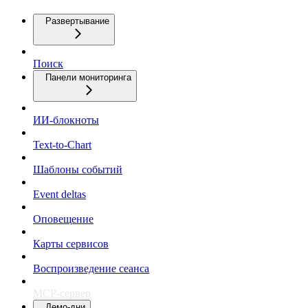
Развертывание
Поиск
Панели мониторинга
ИИ-блокноты
Text-to-Chart
Шаблоны событий
Event deltas
Оповещение
Карты сервисов
Воспроизведение сеанса
MCP-сервер
Демо-дни