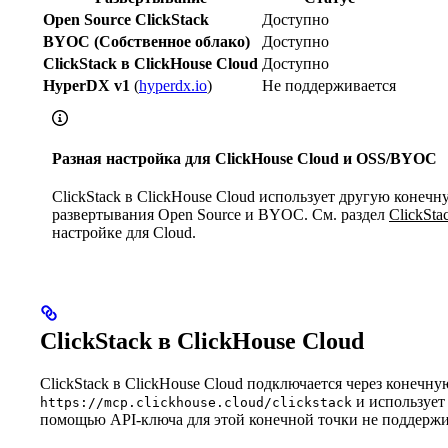
Open Source ClickStack
Доступно
BYOC (Собственное облако)
Доступно
ClickStack в ClickHouse Cloud
Доступно
HyperDX v1
(
hyperdx.io
)
Не поддерживается
Разная настройка для ClickHouse Cloud и OSS/BYOC
ClickStack в ClickHouse Cloud использует другую конеч
развертывания Open Source и BYOC. См. раздел
ClickSta
настройке для Cloud.
ClickStack в ClickHouse Cloud
ClickStack в ClickHouse Cloud подключается через конечн
и использует
https://mcp.clickhouse.cloud/clickstack
помощью API-ключа для этой конечной точки не поддержи