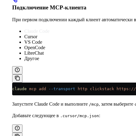
Подключение MCP-клиента
При первом подключении каждый клиент автоматически в
Claude Code
Cursor
VS Code
OpenCode
LibreChat
Другое
claude
 mcp
 add
 --transport
 http
 clickstack
 https://
Запустите Claude Code и выполните
, затем выберите
/mcp
Добавьте следующее в
:
.cursor/mcp.json