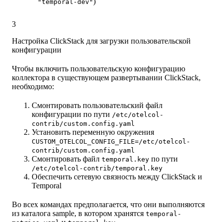
)
"temporal-dev"
3
Настройка ClickStack для загрузки пользовательской
конфигурации
Чтобы включить пользовательскую конфигурацию
коллектора в существующем развертывании ClickStack,
необходимо:
Смонтировать пользовательский файл
конфигурации по пути
/etc/otelcol-
contrib/custom.config.yaml
Установить переменную окружения
CUSTOM_OTELCOL_CONFIG_FILE=/etc/otelcol-
contrib/custom.config.yaml
Смонтировать файл
по пути
temporal.key
/etc/otelcol-contrib/temporal.key
Обеспечить сетевую связность между ClickStack и
Temporal
Во всех командах предполагается, что они выполняются
из каталога sample, в котором хранятся
temporal-