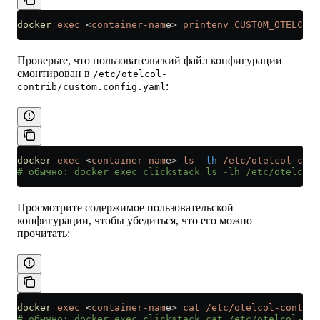
docker
 exec
 <
container-nam
e
>
 printenv
 CUSTOM_OTELCOL_
Проверьте, что пользовательский файл конфигурации
смонтирован в
/etc/otelcol-
:
contrib/custom.config.yaml
docker
 exec
 <
container-nam
e
>
 ls
 -lh
 /etc/otelcol-cont
# обычно: docker exec clickstack ls -lh /etc/otelcol-
Просмотрите содержимое пользовательской
конфигурации, чтобы убедиться, что его можно
прочитать:
docker
 exec
 <
container-nam
e
>
 cat
 /etc/otelcol-contrib
# обычно: docker exec clickstack cat /etc/otelcol-co