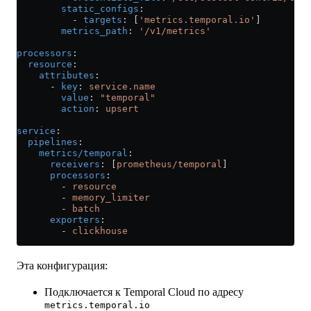
        static_configs
:
          - 
targets
: [
'metrics.temporal.io'
]
        metrics_path
: 
'/v1/metrics'
processors
:
  resource
:
    attributes
:
      - 
key
: 
service.name
        value
: 
"temporal"
        action
: 
upsert
service
:
  pipelines
:
    metrics/temporal
:
      receivers
: [
prometheus/temporal
]
      processors
:
        - 
resource
        - 
memory_limiter
        - 
batch
      exporters
:
        - 
clickhouse
Эта конфигурация:
Подключается к Temporal Cloud по адресу
metrics.temporal.io