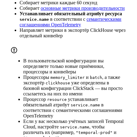
Собирает метрики каждые 60 секунд
Собирает
основные метрики производительности
Устанавливает обязательный атрибут ресурса
в соответствии с
семантическими
service.name
соглашениями OpenTelemetry
Направляет метрики в экспортёр ClickHouse через
отдельный конвейер
В пользовательской конфигурации вы
определяете только новые приёмники,
процессоры и конвейеры
Процессоры
и
, а также
memory_limiter
batch
экспортёр
уже определены в
clickhouse
базовой конфигурации ClickStack — вы просто
ссылаетесь на них по имени
Процессор
устанавливает
resource
обязательный атрибут
в
service.name
соответствии с семантическими соглашениями
OpenTelemetry
Если у вас несколько учётных записей Temporal
Cloud, настройте
, чтобы
service.name
различать их (например,
и
"temporal-prod"