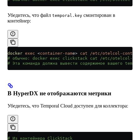
Убедитесь, что файл
смонтирован в
temporal.key
контейнер:
docker
 exec
 <
container-nam
e
>
 cat
 /etc/otelcol-contrib
# обычно: docker exec clickstack cat /etc/otelcol-con
# Эта команда должна вывести содержимое вашего tempor
В HyperDX не отображаются метрики
Убедитесь, что Temporal Cloud доступен для коллектора:
# Из контейнера ClickStack