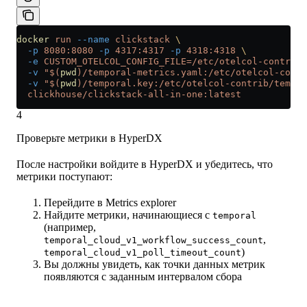
docker
 run
 --name
 clickstack
 \
  -p
 8080:8080
 -p
 4317:4317
 -p
 4318:4318
 \
  -e
 CUSTOM_OTELCOL_CONFIG_FILE=/etc/otelcol-contrib/
  -v
 "$(
pwd
)/temporal-metrics.yaml:/etc/otelcol-contr
  -v
 "$(
pwd
)/temporal.key:/etc/otelcol-contrib/tempor
  clickhouse/clickstack-all-in-one:latest
4
Проверьте метрики в HyperDX
После настройки войдите в HyperDX и убедитесь, что
метрики поступают:
Перейдите в Metrics explorer
Найдите метрики, начинающиеся с
temporal
(например,
,
temporal_cloud_v1_workflow_success_count
)
temporal_cloud_v1_poll_timeout_count
Вы должны увидеть, как точки данных метрик
появляются с заданным интервалом сбора