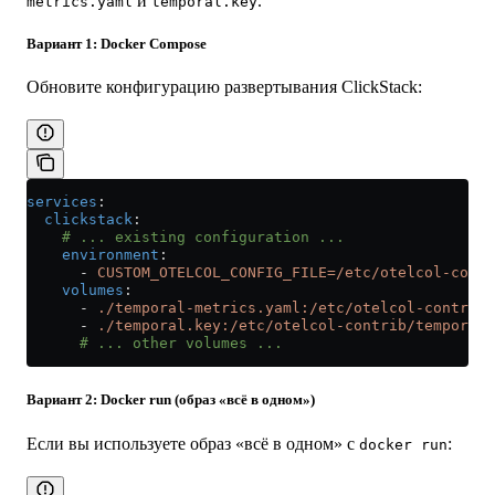
и
.
metrics.yaml
temporal.key
Вариант 1: Docker Compose
Обновите конфигурацию развертывания ClickStack:
services
:
  clickstack
:
    # ... existing configuration ...
    environment
:
      - 
CUSTOM_OTELCOL_CONFIG_FILE=/etc/otelcol-contr
    volumes
:
      - 
./temporal-metrics.yaml:/etc/otelcol-contrib/
      - 
./temporal.key:/etc/otelcol-contrib/temporal.
      # ... other volumes ...
Вариант 2: Docker run (образ «всё в одном»)
Если вы используете образ «всё в одном» с
:
docker run