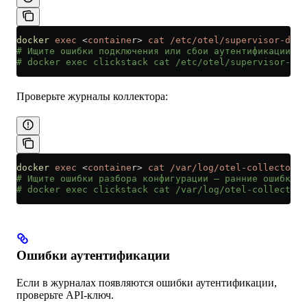
docker
 exec
 <
containe
r
>
 cat
 /etc/otel/supervisor-data
# Ищите ошибки подключения или сбои аутентификации
# docker exec clickstack cat /etc/otel/supervisor-dat
Проверьте журналы коллектора:
docker
 exec
 <
containe
r
>
 cat
 /var/log/otel-collector.l
# Ищите ошибки разбора конфигурации — ранние ошибки 
# docker exec clickstack cat /var/log/otel-collector.
Ошибки аутентификации
Если в журналах появляются ошибки аутентификации,
проверьте API-ключ.