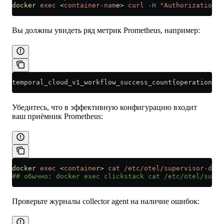
docker
 exec
 <
container-nam
e
>
 curl
 -H
 "Authorization: 
Вы должны увидеть ряд метрик Prometheus, например:
temporal_cloud_v1_workflow_success_count{operation="C
Убедитесь, что в эффективную конфигурацию входит
ваш приёмник Prometheus:
docker
 exec
 <
containe
r
>
 cat
 /etc/otel/supervisor-data
## обычно: docker exec clickstack cat /etc/otel/super
Проверьте журналы collector agent на наличие ошибок: