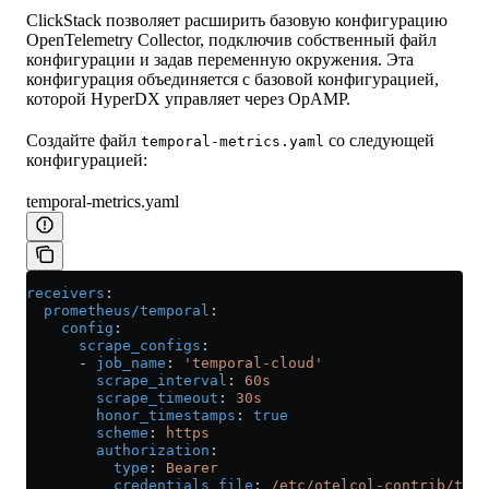
ClickStack позволяет расширить базовую конфигурацию
OpenTelemetry Collector, подключив собственный файл
конфигурации и задав переменную окружения. Эта
конфигурация объединяется с базовой конфигурацией,
которой HyperDX управляет через OpAMP.
Создайте файл
со следующей
temporal-metrics.yaml
конфигурацией:
temporal-metrics.yaml
receivers
:
  prometheus/temporal
:
    config
:
      scrape_configs
:
      - 
job_name
: 
'temporal-cloud'
        scrape_interval
: 
60s
        scrape_timeout
: 
30s
        honor_timestamps
: 
true
        scheme
: 
https
        authorization
:
          type
: 
Bearer
          credentials_file
: 
/etc/otelcol-contrib/temp