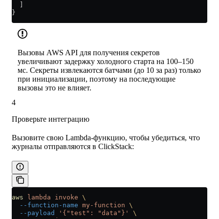
  ]
}
Вызовы AWS API для получения секретов
увеличивают задержку холодного старта на 100–150
мс. Секреты извлекаются батчами (до 10 за раз) только
при инициализации, поэтому на последующие
вызовы это не влияет.
4
Проверьте интеграцию
Вызовите свою Lambda-функцию, чтобы убедиться, что
журналы отправляются в ClickStack:
aws
 lambda
 invoke
 \
  --function-name
 my-function
 \
  --payload
 '{"test": "data"}'
 \