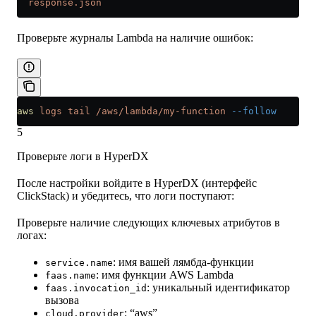
  response.json
Проверьте журналы Lambda на наличие ошибок:
aws
 logs
 tail
 /aws/lambda/my-function
 --follow
5
Проверьте логи в HyperDX
После настройки войдите в HyperDX (интерфейс
ClickStack) и убедитесь, что логи поступают:
Проверьте наличие следующих ключевых атрибутов в
логах:
: имя вашей лямбда-функции
service.name
: имя функции AWS Lambda
faas.name
: уникальный идентификатор
faas.invocation_id
вызова
: “aws”
cloud.provider