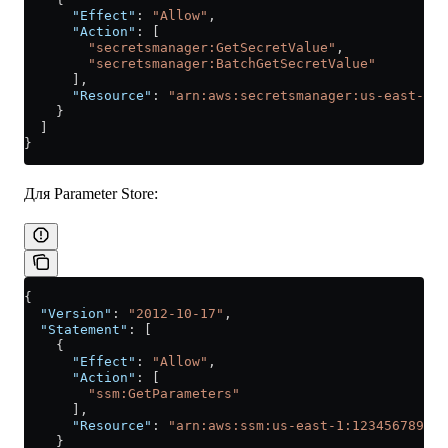
      "Effect"
: 
"Allow"
,
      "Action"
: [
        "secretsmanager:GetSecretValue"
,
        "secretsmanager:BatchGetSecretValue"
      ],
      "Resource"
: 
"arn:aws:secretsmanager:us-east-1:1
    }
  ]
}
Для Parameter Store:
{
  "Version"
: 
"2012-10-17"
,
  "Statement"
: [
    {
      "Effect"
: 
"Allow"
,
      "Action"
: [
        "ssm:GetParameters"
      ],
      "Resource"
: 
"arn:aws:ssm:us-east-1:123456789012
    }