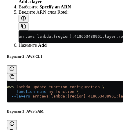
Add a layer
Выберите
Specify an ARN
Введите ARN слоя Rotel:
arn:aws:lambda:{region}:418653438961:layer:rotel
Нажмите
Add
Вариант 2: AWS CLI
aws
 lambda
 update-function-configuration
 \
  --function-name
 my-function
 \
  --layers
 arn:aws:lambda:{region}:418653438961:layer
Вариант 3: AWS SAM