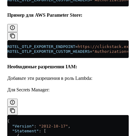
Пример для AWS Parameter Store:
ROTEL_OTLP_EXPORTER_ENDPOINT
=
https://clickstack.examp
ROTEL_OTLP_EXPORTER_CUSTOM_HEADERS
=
"Authorization=${
a
Необходимые разрешения IAM:
Добавьте эти разрешения в роль Lambda:
Для Secrets Manager:
{
  "Version"
: 
"2012-10-17"
,
  "Statement"
: [
    {