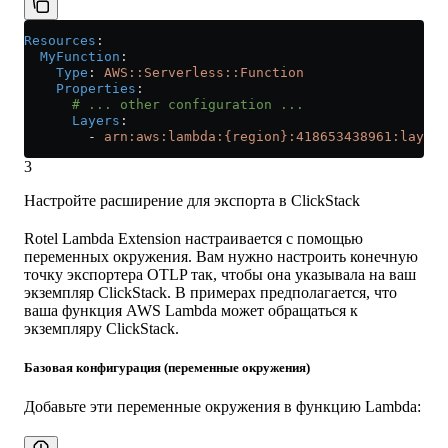
Resources
:
  MyFunction
:
    Type
: 
AWS::Serverless::Function
    Properties
:
      # ... other configuration ...
      Layers
:
        - 
arn:aws:lambda:{region}:418653438961:layer:
3
Настройте расширение для экспорта в ClickStack
Rotel Lambda Extension настраивается с помощью
переменных окружения. Вам нужно настроить конечную
точку экспортера OTLP так, чтобы она указывала на ваш
экземпляр ClickStack. В примерах предполагается, что
ваша функция AWS Lambda может обращаться к
экземпляру ClickStack.
Базовая конфигурация (переменные окружения)
Добавьте эти переменные окружения в функцию Lambda: