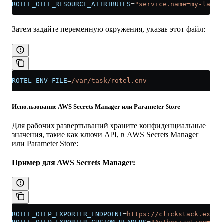
ROTEL_OTEL_RESOURCE_ATTRIBUTES
=
"service.name=my-lambd
Затем задайте переменную окружения, указав этот файл:
ROTEL_ENV_FILE
=
/var/task/rotel.env
Использование AWS Secrets Manager или Parameter Store
Для рабочих развертываний храните конфиденциальные
значения, такие как ключи API, в AWS Secrets Manager
или Parameter Store:
Пример для AWS Secrets Manager:
ROTEL_OTLP_EXPORTER_ENDPOINT
=
https://clickstack.examp
ROTEL_OTLP_EXPORTER_CUSTOM_HEADERS
=
"Authorization=${
a