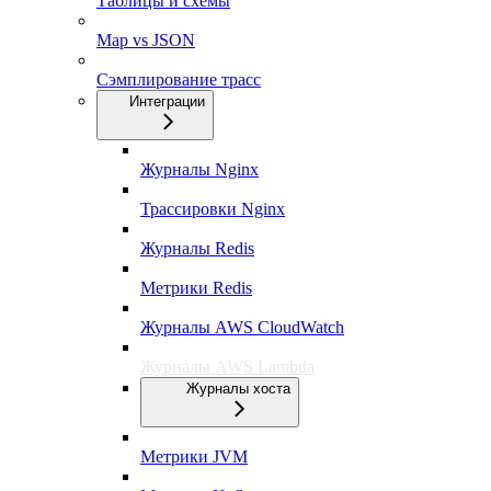
Таблицы и схемы
Map vs JSON
Сэмплирование трасс
Интеграции
Журналы Nginx
Трассировки Nginx
Журналы Redis
Метрики Redis
Журналы AWS CloudWatch
Журналы AWS Lambda
Журналы хоста
Метрики JVM