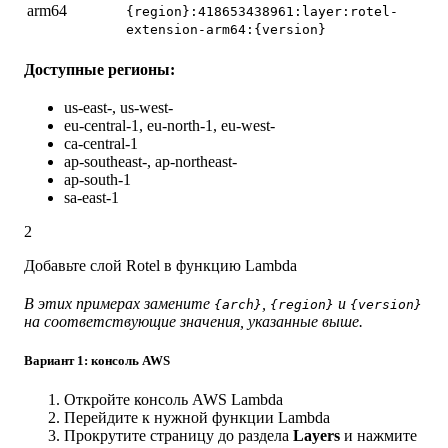
arm64
{region}:418653438961:layer:rotel-
extension-arm64:{version}
Доступные регионы:
us-east-
, us-west-
eu-central-1, eu-north-1, eu-west-
ca-central-1
ap-southeast-
, ap-northeast-
ap-south-1
sa-east-1
2
Добавьте слой Rotel в функцию Lambda
В этих примерах замените
,
и
{arch}
{region}
{version}
на соответствующие значения, указанные выше.
Вариант 1: консоль AWS
Откройте консоль AWS Lambda
Перейдите к нужной функции Lambda
Прокрутите страницу до раздела
Layers
и нажмите