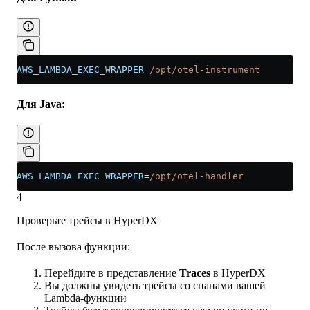
AWS_LAMBDA_EXEC_WRAPPER
=
/opt/otel-instrument
Для Java:
AWS_LAMBDA_EXEC_WRAPPER
=
/opt/otel-handler
4
Проверьте трейсы в HyperDX
После вызова функции:
Перейдите в представление
Traces
в HyperDX
Вы должны увидеть трейсы со спанами вашей
Lambda-функции