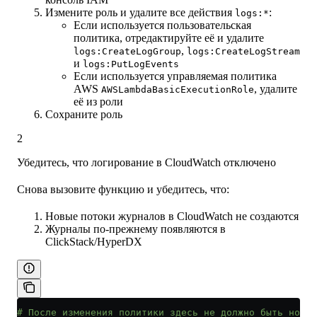
Измените роль и удалите все действия
:
logs:*
Если используется пользовательская
политика, отредактируйте её и удалите
,
logs:CreateLogGroup
logs:CreateLogStream
и
logs:PutLogEvents
Если используется управляемая политика
AWS
, удалите
AWSLambdaBasicExecutionRole
её из роли
Сохраните роль
2
Убедитесь, что логирование в CloudWatch отключено
Снова вызовите функцию и убедитесь, что:
Новые потоки журналов в CloudWatch не создаются
Журналы по-прежнему появляются в
ClickStack/HyperDX
# После изменения политики здесь не должно быть новых