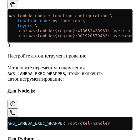
aws
 lambda
 update-function-configuration
 \
  --function-name
 my-function
 \
  --layers
 \
    arn:aws:lambda:{region}:418653438961:layer:rotel-
    arn:aws:lambda:{region}:901920570463:layer:aws-ot
3
Настройте автоинструментирование
Установите переменную окружения
, чтобы включить
AWS_LAMBDA_EXEC_WRAPPER
автоинструментирование:
Для Node.js:
AWS_LAMBDA_EXEC_WRAPPER
=
/opt/otel-handler
Для Python: