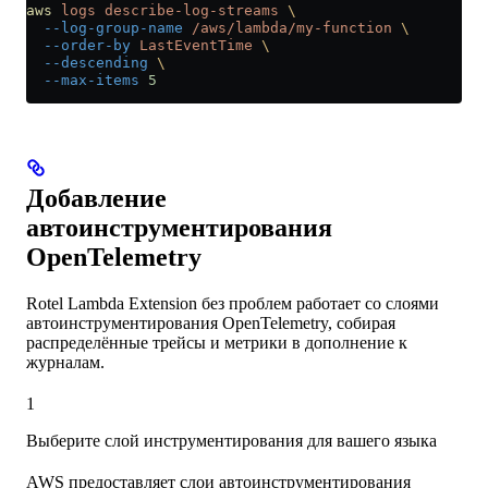
aws
 logs
 describe-log-streams
 \
  --log-group-name
 /aws/lambda/my-function
 \
  --order-by
 LastEventTime
 \
  --descending
 \
  --max-items
 5
Добавление
автоинструментирования
OpenTelemetry
Rotel Lambda Extension без проблем работает со слоями
автоинструментирования OpenTelemetry, собирая
распределённые трейсы и метрики в дополнение к
журналам.
1
Выберите слой инструментирования для вашего языка
AWS предоставляет слои автоинструментирования