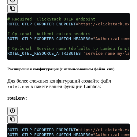
# Required: ClickStack OTLP endpoint
ROTEL_OTLP_EXPORTER_ENDPOINT
=
https://clickstack.examp
# Optional: Authentication headers
ROTEL_OTLP_EXPORTER_CUSTOM_HEADERS
=
"Authorization=<YO
# Optional: Service name (defaults to Lambda function
ROTEL_OTEL_RESOURCE_ATTRIBUTES
=
"service.name=my-lambd
Расширенная конфигурация (с использованием файла .env)
Для более сложных конфигураций создайте файл
в пакете вашей функции Lambda:
rotel.env
rotel.env:
ROTEL_OTLP_EXPORTER_ENDPOINT
=
https://clickstack.examp
ROTEL_OTLP_EXPORTER_CUSTOM_HEADERS
=
"Authorization=<YO