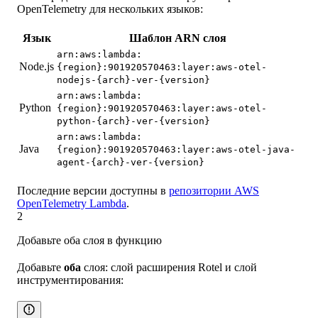
OpenTelemetry для нескольких языков:
Язык
Шаблон ARN слоя
arn:aws:lambda:
Node.js
{region}:901920570463:layer:aws-otel-
nodejs-{arch}-ver-{version}
arn:aws:lambda:
Python
{region}:901920570463:layer:aws-otel-
python-{arch}-ver-{version}
arn:aws:lambda:
Java
{region}:901920570463:layer:aws-otel-java-
agent-{arch}-ver-{version}
Последние версии доступны в
репозитории AWS
OpenTelemetry Lambda
.
2
Добавьте оба слоя в функцию
Добавьте
оба
слоя: слой расширения Rotel и слой
инструментирования: