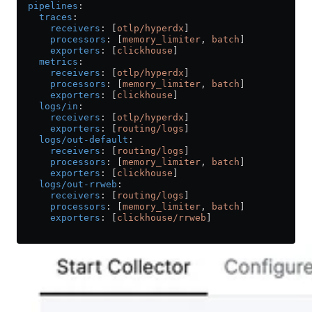
  pipelines
:
    traces
:
      receivers
: [
otlp/hyperdx
]
      processors
: [
memory_limiter
, 
batch
]
      exporters
: [
clickhouse
]
    metrics
:
      receivers
: [
otlp/hyperdx
]
      processors
: [
memory_limiter
, 
batch
]
      exporters
: [
clickhouse
]
    logs/in
:
      receivers
: [
otlp/hyperdx
]
      exporters
: [
routing/logs
]
    logs/out-default
:
      receivers
: [
routing/logs
]
      processors
: [
memory_limiter
, 
batch
]
      exporters
: [
clickhouse
]
    logs/out-rrweb
:
      receivers
: [
routing/logs
]
      processors
: [
memory_limiter
, 
batch
]
      exporters
: [
clickhouse/rrweb
]