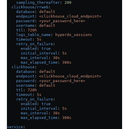
    sampling_thereafter
: 
200
  clickhouse/rrweb
:
    database
: 
default
    endpoint
: 
<clickhouse_cloud_endpoint>
    password
: 
<your_password_here>
    username
: 
default
    ttl
: 
720h
    logs_table_name
: 
hyperdx_sessions
    timeout
: 
5s
    retry_on_failure
:
      enabled
: 
true
      initial_interval
: 
5s
      max_interval
: 
30s
      max_elapsed_time
: 
300s
  clickhouse
:
    database
: 
default
    endpoint
: 
<clickhouse_cloud_endpoint>
    password
: 
<your_password_here>
    username
: 
default
    ttl
: 
720h
    timeout
: 
5s
    retry_on_failure
:
      enabled
: 
true
      initial_interval
: 
5s
      max_interval
: 
30s
      max_elapsed_time
: 
300s
service
: