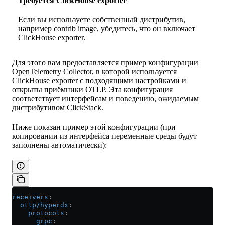
Требуется ClickHouse exporter
Если вы используете собственный дистрибутив,
например
contrib image
, убедитесь, что он включает
ClickHouse exporter
.
Для этого вам предоставляется пример конфигурации
OpenTelemetry Collector, в которой используется
ClickHouse exporter с подходящими настройками и
открыты приёмники OTLP. Эта конфигурация
соответствует интерфейсам и поведению, ожидаемым
дистрибутивом ClickStack.
Ниже показан пример этой конфигурации (при
копировании из интерфейса переменные среды будут
заполнены автоматически):
receivers
:
  otlp/hyperdx
:
    protocols
:
      grpc
: