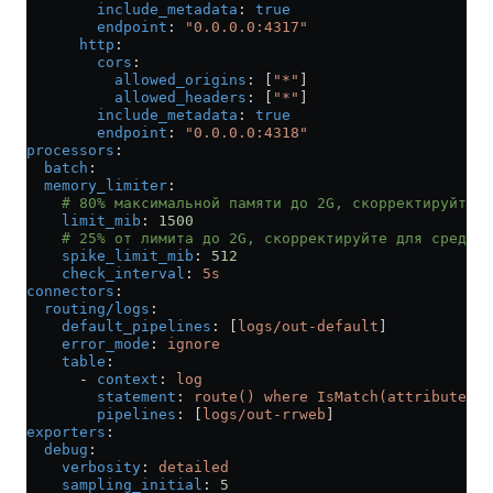
        include_metadata
: 
true
        endpoint
: 
"0.0.0.0:4317"
      http
:
        cors
:
          allowed_origins
: [
"*"
]
          allowed_headers
: [
"*"
]
        include_metadata
: 
true
        endpoint
: 
"0.0.0.0:4318"
processors
:
  batch
:
  memory_limiter
:
    # 80% максимальной памяти до 2G, скорректируйте д
    limit_mib
: 
1500
    # 25% от лимита до 2G, скорректируйте для сред с 
    spike_limit_mib
: 
512
    check_interval
: 
5s
connectors
:
  routing/logs
:
    default_pipelines
: [
logs/out-default
]
    error_mode
: 
ignore
    table
:
      - 
context
: 
log
        statement
: 
route() where IsMatch(attributes["
        pipelines
: [
logs/out-rrweb
]
exporters
:
  debug
:
    verbosity
: 
detailed
    sampling_initial
: 
5