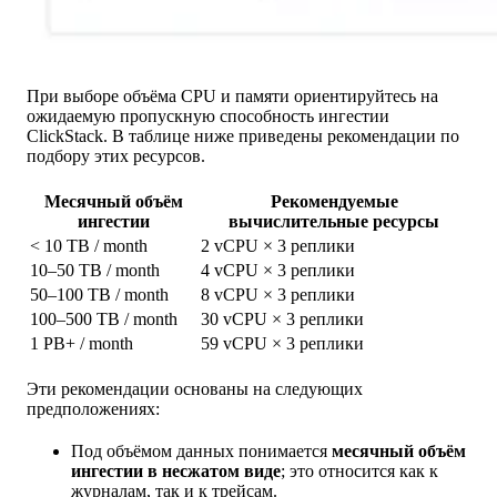
При выборе объёма CPU и памяти ориентируйтесь на
ожидаемую пропускную способность ингестии
ClickStack. В таблице ниже приведены рекомендации по
подбору этих ресурсов.
Месячный объём
Рекомендуемые
ингестии
вычислительные ресурсы
< 10 TB / month
2 vCPU × 3 реплики
10–50 TB / month
4 vCPU × 3 реплики
50–100 TB / month
8 vCPU × 3 реплики
100–500 TB / month
30 vCPU × 3 реплики
1 PB+ / month
59 vCPU × 3 реплики
Эти рекомендации основаны на следующих
предположениях:
Под объёмом данных понимается
месячный объём
ингестии в несжатом виде
; это относится как к
журналам, так и к трейсам.