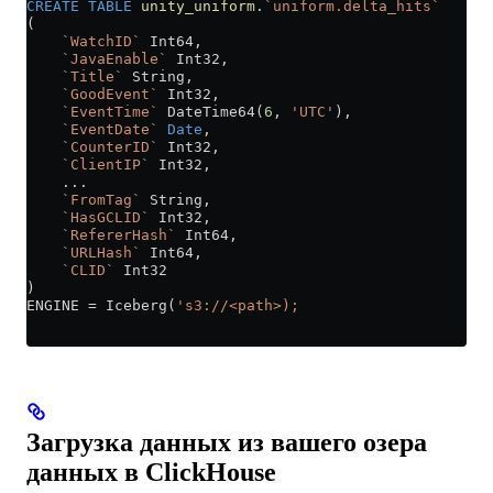
CREATE
 TABLE
 unity_uniform
.
`uniform.delta_hits`
(
    `WatchID`
 Int64,
    `JavaEnable`
 Int32,
    `Title`
 String,
    `GoodEvent`
 Int32,
    `EventTime`
 DateTime64(
6
, 
'UTC'
),
    `EventDate`
 Date
,
    `CounterID`
 Int32,
    `ClientIP`
 Int32,
    ...
    `FromTag`
 String,
    `HasGCLID`
 Int32,
    `RefererHash`
 Int64,
    `URLHash`
 Int64,
    `CLID`
 Int32
)
ENGINE 
=
 Iceberg(
's3://<path>);
Загрузка данных из вашего озера
данных в ClickHouse