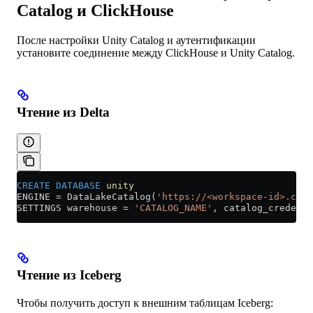
Catalog и ClickHouse
После настройки Unity Catalog и аутентификации
установите соединение между ClickHouse и Unity Catalog.
Чтение из Delta
CREATE
 DATABASE
 unity
ENGINE 
=
 DataLakeCatalog(
'https://<workspace-id>.clou
SETTINGS warehouse 
=
 'CATALOG_NAME'
, catalog_credenti
Чтение из Iceberg
Чтобы получить доступ к внешним таблицам Iceberg: