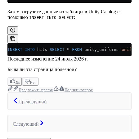
Затем загрузите данные из таблицы в Unity Catalog с
помощью
:
INSERT INTO SELECT
INSERT INTO
 hits 
SELECT
 *
 FROM
 unity_uniform.
`uniform
Последнее изменение
24 июля 2026 г.
Была ли эта страница полезной?
Да
Нет
Предложить правки
Поднять вопрос
Предыдущий
Следующий