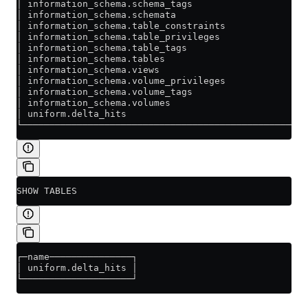
│ information_schema.schema_tags                     
│ information_schema.schemata                        
│ information_schema.table_constraints               
│ information_schema.table_privileges                
│ information_schema.table_tags                      
│ information_schema.tables                          
│ information_schema.views                           
│ information_schema.volume_privileges               
│ information_schema.volume_tags                     
│ information_schema.volumes                         
│ uniform.delta_hits                                 
└────────────────────────────────────────────────────
SHOW TABLES
┌─name───────────────┐
│ uniform.delta_hits │
└────────────────────┘