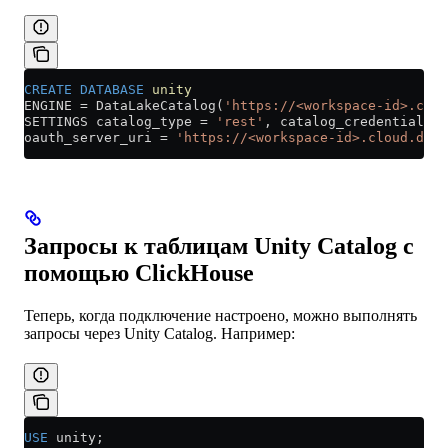
CREATE
 DATABASE
 unity
ENGINE 
=
 DataLakeCatalog(
'https://<workspace-id>.clou
SETTINGS catalog_type 
=
 'rest'
, catalog_credential 
=
 
oauth_server_uri 
=
 'https://<workspace-id>.cloud.data
Запросы к таблицам Unity Catalog с
помощью ClickHouse
Теперь, когда подключение настроено, можно выполнять
запросы через Unity Catalog. Например:
USE
 unity;