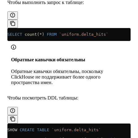
Чтобы выполнить запрос к таблице:
SELECT
 count
(
*
) 
FROM
 `uniform.delta_hits`
Обратные кавычки обязательны
Обратные кавычки обязательны, поскольку
ClickHouse не поддерживает более одного
пространства имен.
Чтобы посмотреть DDL таблицы:
SHOW 
CREATE
 TABLE
 `uniform.delta_hits`