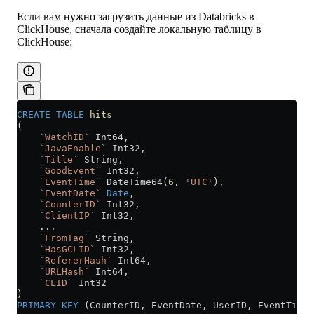
Если вам нужно загрузить данные из Databricks в
ClickHouse, сначала создайте локальную таблицу в
ClickHouse:
CREATE
 TABLE
 hits
(
    `WatchID`
 Int64,
    `JavaEnable`
 Int32,
    `Title`
 String,
    `GoodEvent`
 Int32,
    `EventTime`
 DateTime64(
6
, 
'UTC'
),
    `EventDate`
 Date
,
    `CounterID`
 Int32,
    `ClientIP`
 Int32,
    ...
    `FromTag`
 String,
    `HasGCLID`
 Int32,
    `RefererHash`
 Int64,
    `URLHash`
 Int64,
    `CLID`
 Int32
)
PRIMARY KEY
 (CounterID, EventDate, UserID, EventTime,