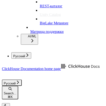
REST-каталог
Unity Catalog
BigLake Metastore
Матрица поддержки
AI/ML
Русский
ClickHouse Documentation
home page
Русский
Search...
⌘
K