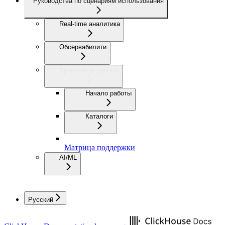
Руководства по сценариям использования
Real-time аналитика
Обсервабилити
Хранилище данных
Начало работы
Каталоги
Матрица поддержки
AI/ML
Русский