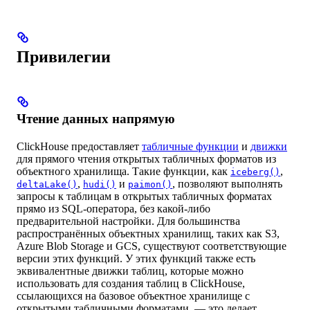
Привилегии
Чтение данных напрямую
ClickHouse предоставляет
табличные функции
и
движки
для прямого чтения открытых табличных форматов из
объектного хранилища. Такие функции, как
,
iceberg()
,
и
, позволяют выполнять
deltaLake()
hudi()
paimon()
запросы к таблицам в открытых табличных форматах
прямо из SQL-оператора, без какой-либо
предварительной настройки. Для большинства
распространённых объектных хранилищ, таких как S3,
Azure Blob Storage и GCS, существуют соответствующие
версии этих функций. У этих функций также есть
эквивалентные движки таблиц, которые можно
использовать для создания таблиц в ClickHouse,
ссылающихся на базовое объектное хранилище с
открытыми табличными форматами, — это делает