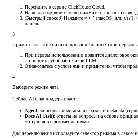
Перейдите в сервис ClickHouse Cloud.
На левой боковой панели нажмите на значок со звёздо
(Быстрый способ) Нажмите
+
(macOS) или
⌘
’
Ctrl
панель.
3
Примите согласие на использование данных (при первом з
При первом использовании появится диалоговое окн
сторонних субобработчиков LLM.
Ознакомьтесь с условиями и примите их, чтобы продо
4
Выберите режим чата
Сейчас AI Chat поддерживает:
Agent
: многошаговый анализ схемы и metadata (серв
Docs AI (Ask)
: ответы на вопросы на основе официа
материалов с рекомендациями.
Для переключения используйте селектор режима в левом 