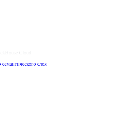
lickHouse Cloud
ю семантического слоя