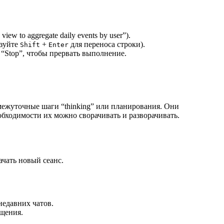
iew to aggregate daily events by user”).
ьзуйте
+
для переноса строки).
Shift
Enter
 “Stop”, чтобы прервать выполнение.
ежуточные шаги “thinking” или планирования. Они
бходимости их можно сворачивать и разворачивать.
ачать новый сеанс.
недавних чатов.
бщения.