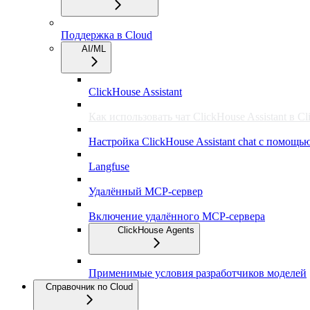
Поддержка в Cloud
AI/ML
ClickHouse Assistant
Как использовать чат ClickHouse Assistant в C
Настройка ClickHouse Assistant chat с помощь
Langfuse
Удалённый MCP-сервер
Включение удалённого MCP-сервера
ClickHouse Agents
Применимые условия разработчиков моделей
Справочник по Cloud