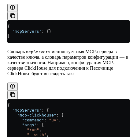
{
  "mcpServers"
: {}
}
Словарь
использует имя MCP-сервера в
mcpServers
качестве ключа, а словарь параметров конфигурации — в
качестве значения. Например, конфигурация MCP-
сервера ClickHouse для подключения к Песочнице
ClickHouse будет выглядеть так:
{
  "mcpServers"
: {
    "mcp-clickhouse"
: {
      "command"
: 
"uv"
,
      "args"
: [
        "run"
,
        "--with"
,