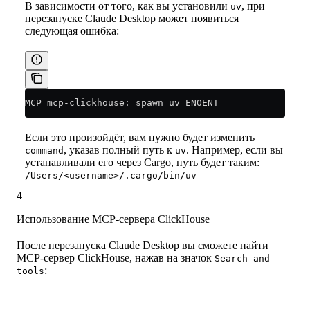
В зависимости от того, как вы установили
, при
uv
перезапуске Claude Desktop может появиться
следующая ошибка:
MCP mcp-clickhouse: spawn uv ENOENT
Если это произойдёт, вам нужно будет изменить
, указав полный путь к
. Например, если вы
command
uv
устанавливали его через Cargo, путь будет таким:
/Users/<username>/.cargo/bin/uv
4
Использование MCP-сервера ClickHouse
После перезапуска Claude Desktop вы сможете найти
MCP-сервер ClickHouse, нажав на значок
Search and
:
tools