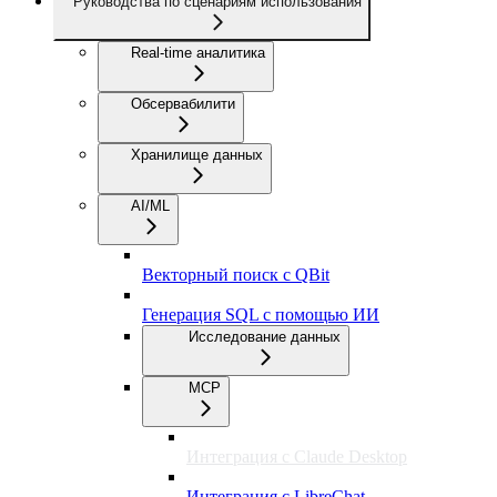
Руководства по сценариям использования
Real-time аналитика
Обсервабилити
Хранилище данных
AI/ML
Векторный поиск с QBit
Генерация SQL с помощью ИИ
Исследование данных
MCP
Интеграция с Claude Desktop
Интеграция с LibreChat