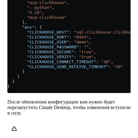
        "mcp-clickhouse"
,
        "--python"
,
        "3.10"
,
        "mcp-clickhouse"
      ],
      "env"
: {
        "CLICKHOUSE_HOST"
: 
"sql-clickhouse.clickhouse
        "CLICKHOUSE_PORT"
: 
"8443"
,
        "CLICKHOUSE_USER"
: 
"demo"
,
        "CLICKHOUSE_PASSWORD"
: 
""
,
        "CLICKHOUSE_SECURE"
: 
"true"
,
        "CLICKHOUSE_VERIFY"
: 
"true"
,
        "CLICKHOUSE_CONNECT_TIMEOUT"
: 
"30"
,
        "CLICKHOUSE_SEND_RECEIVE_TIMEOUT"
: 
"30"
      }
    }
  }
}
После обновления конфигурации вам нужно будет
перезапустить Claude Desktop, чтобы изменения вступили
в силу.