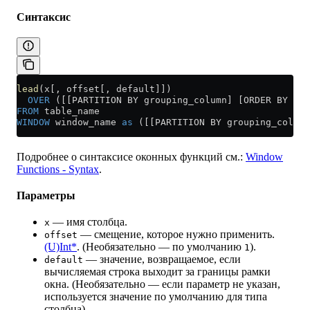
Синтаксис
lead
(x[, offset[, default]])
  OVER
 ([[PARTITION BY grouping_column] [ORDER BY sor
FROM
 table_name
WINDOW
 window_name 
as
 ([[PARTITION BY grouping_column
Подробнее о синтаксисе оконных функций см.:
Window
Functions - Syntax
.
Параметры
— имя столбца.
x
— смещение, которое нужно применить.
offset
(U)Int*
. (Необязательно — по умолчанию
).
1
— значение, возвращаемое, если
default
вычисляемая строка выходит за границы рамки
окна. (Необязательно — если параметр не указан,
используется значение по умолчанию для типа
столбца).