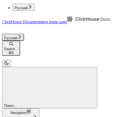
Русский
ClickHouse Documentation
home page
Русский
Search...
⌘
K
Поиск...
Navigation