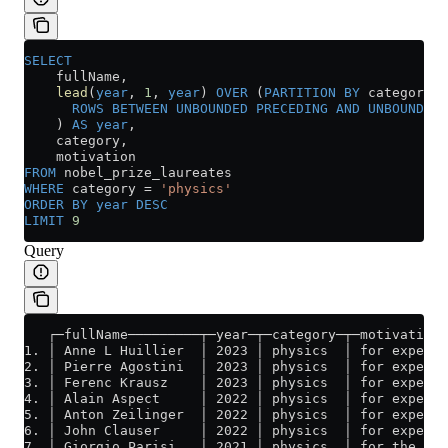
SELECT
    fullName,
    lead
(
year
, 
1
, 
year
) 
OVER
 (
PARTITION
 BY
 category 
O
      ROWS
 BETWEEN
 UNBOUNDED
 PRECEDING
 AND
 UNBOUNDED
 
    ) 
AS
 year
,
    category,
    motivation
FROM
 nobel_prize_laureates
WHERE
 category 
=
 'physics'
ORDER BY
 year
 DESC
LIMIT
 9
Query
   ┌─fullName─────────┬─year─┬─category─┬─motivation─
1. │ Anne L Huillier  │ 2023 │ physics  │ for experim
2. │ Pierre Agostini  │ 2023 │ physics  │ for experim
3. │ Ferenc Krausz    │ 2023 │ physics  │ for experim
4. │ Alain Aspect     │ 2022 │ physics  │ for experim
5. │ Anton Zeilinger  │ 2022 │ physics  │ for experim
6. │ John Clauser     │ 2022 │ physics  │ for experim
7. │ Giorgio Parisi   │ 2021 │ physics  │ for the dis