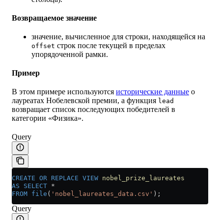
Возвращаемое значение
значение, вычисленное для строки, находящейся на
строк после текущей в пределах
offset
упорядоченной рамки.
Пример
В этом примере используются
исторические данные
о
лауреатах Нобелевской премии, а функция
lead
возвращает список последующих победителей в
категории «Физика».
Query
CREATE OR REPLACE
 VIEW
 nobel_prize_laureates
AS
 SELECT
 *
FROM
 file
(
'nobel_laureates_data.csv'
);
Query