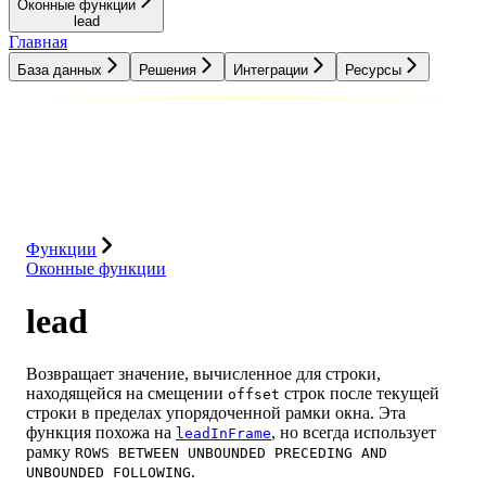
Оконные функции
lead
Главная
База данных
Решения
Интеграции
Ресурсы
База данных
Решения
Интеграции
Ресурсы
Функции
Оконные функции
lead
Возвращает значение, вычисленное для строки,
находящейся на смещении
строк после текущей
offset
строки в пределах упорядоченной рамки окна. Эта
функция похожа на
, но всегда использует
leadInFrame
рамку
ROWS BETWEEN UNBOUNDED PRECEDING AND
.
UNBOUNDED FOLLOWING