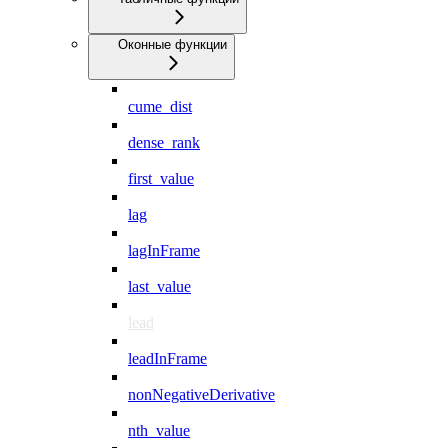
Оконные функции
cume_dist
dense_rank
first_value
lag
lagInFrame
last_value
lead
leadInFrame
nonNegativeDerivative
nth_value