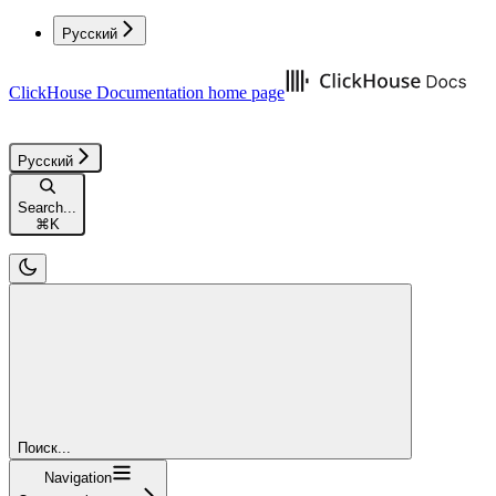
Русский
ClickHouse Documentation
home page
Русский
Search...
⌘
K
Поиск...
Navigation