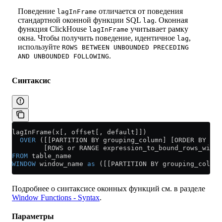
Поведение
отличается от поведения
lagInFrame
стандартной оконной функции SQL
. Оконная
lag
функция ClickHouse
учитывает рамку
lagInFrame
окна. Чтобы получить поведение, идентичное
,
lag
используйте
ROWS BETWEEN UNBOUNDED PRECEDING
.
AND UNBOUNDED FOLLOWING
Синтаксис
lagInFrame(x[, offset[, default]])
  OVER
 ([[PARTITION BY grouping_column] [ORDER BY sor
        [ROWS or RANGE expression_to_bound_rows_withi
FROM
 table_name
WINDOW
 window_name 
as
 ([[PARTITION BY grouping_column
Подробнее о синтаксисе оконных функций см. в разделе
Window Functions - Syntax
.
Параметры