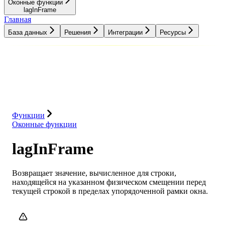
Оконные функции
lagInFrame
Главная
База данных
Решения
Интеграции
Ресурсы
База данных
Решения
Интеграции
Ресурсы
Функции
Оконные функции
lagInFrame
Возвращает значение, вычисленное для строки,
находящейся на указанном физическом смещении перед
текущей строкой в пределах упорядоченной рамки окна.