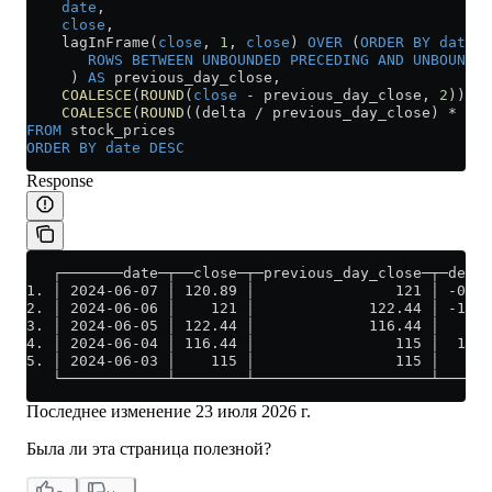
    date
,
    close
,
    lagInFrame(
close
, 
1
, 
close
) 
OVER
 (
ORDER BY
 date
 A
       ROWS
 BETWEEN
 UNBOUNDED
 PRECEDING
 AND
 UNBOUNDED
     ) 
AS
 previous_day_close,
    COALESCE
(
ROUND
(
close
 -
 previous_day_close, 
2
)) 
AS
    COALESCE
(
ROUND
((delta 
/
 previous_day_close) 
*
 100
FROM
 stock_prices
ORDER BY
 date
 DESC
Response
   ┌───────date─┬──close─┬─previous_day_close─┬─delta
1. │ 2024-06-07 │ 120.89 │                121 │ -0.11
2. │ 2024-06-06 │    121 │             122.44 │ -1.44
3. │ 2024-06-05 │ 122.44 │             116.44 │     6
4. │ 2024-06-04 │ 116.44 │                115 │  1.44
5. │ 2024-06-03 │    115 │                115 │     0
   └────────────┴────────┴────────────────────┴──────
Последнее изменение
23 июля 2026 г.
Была ли эта страница полезной?