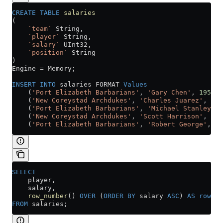
CREATE
 TABLE
 salaries
(
    `team`
 String,
    `player`
 String,
    `salary`
 UInt32,
    `position`
 String
)
Engine 
=
 Memory;
INSERT INTO
 salaries FORMAT 
Values
    (
'Port Elizabeth Barbarians'
, 
'Gary Chen'
, 
195000
    (
'New Coreystad Archdukes'
, 
'Charles Juarez'
, 
190
    (
'Port Elizabeth Barbarians'
, 
'Michael Stanley'
, 
    (
'New Coreystad Archdukes'
, 
'Scott Harrison'
, 
150
    (
'Port Elizabeth Barbarians'
, 
'Robert George'
, 
19
SELECT
    player,
    salary,
    row_number
() 
OVER
 (
ORDER BY
 salary 
ASC
) 
AS
 row
FROM
 salaries;