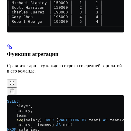
│ Michael Stanley │ 150000 │   1 │    1 │         1 │
│ Scott Harrison  │ 150000 │   2 │    1 │         1 │
│ Charles Juarez  │ 190000 │   3 │    3 │         2 │
│ Gary Chen       │ 195000 │   4 │    4 │         3 │
│ Robert George   │ 195000 │   5 │    4 │         3 │
└─────────────────┴────────┴─────┴──────┴───────────┘
Функции агрегации
Сравните зарплату каждого игрока со средней зарплатой
в его команде.
SELECT
    player,
    salary,
    team,
    avg
(salary) 
OVER
 (
PARTITION
 BY
 team) 
AS
 teamAvg,
    salary 
-
 teamAvg 
AS
 diff
FROM
 salaries;