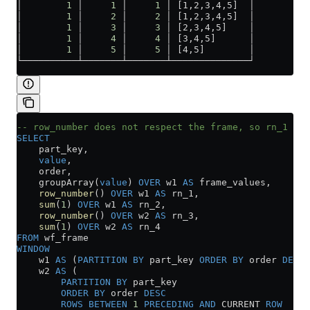
│        
1
 │     
1
 │     
1
 │ [1,2,3,4,5]  │
│        
1
 │     
2
 │     
2
 │ [1,2,3,4,5]  │
│        
1
 │     
3
 │     
3
 │ [2,3,4,5]    │
│        
1
 │     
4
 │     
4
 │ [3,4,5]      │
│        
1
 │     
5
 │     
5
 │ [4,5]        │
└──────────┴───────┴───────┴──────────────┘
-- row_number does not respect the frame, so rn_1 = r
SELECT
    part_key,
    value
,
    order,
    groupArray(
value
) 
OVER
 w1 
AS
 frame_values,
    row_number
() 
OVER
 w1 
AS
 rn_1,
    sum
(
1
) 
OVER
 w1 
AS
 rn_2,
    row_number
() 
OVER
 w2 
AS
 rn_3,
    sum
(
1
) 
OVER
 w2 
AS
 rn_4
FROM
 wf_frame
WINDOW
    w1 
AS
 (
PARTITION
 BY
 part_key 
ORDER BY
 order 
DESC
)
    w2 
AS
 (
        PARTITION
 BY
 part_key 
        ORDER BY
 order 
DESC
        ROWS
 BETWEEN
 1
 PRECEDING
 AND
 CURRENT 
ROW