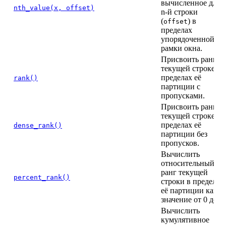
вычисленное для
nth_value(x, offset)
n-й строки
(
) в
offset
пределах
упорядоченной
рамки окна.
Присвоить ранг
текущей строке в
пределах её
rank()
партиции с
пропусками.
Присвоить ранг
текущей строке в
пределах её
dense_rank()
партиции без
пропусков.
Вычислить
относительный
ранг текущей
percent_rank()
строки в пределах
её партиции как
значение от 0 до 1.
Вычислить
кумулятивное