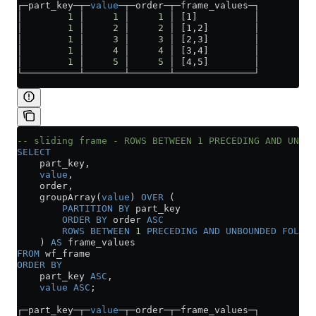
┌─part_key─┬─
value
─┬─order─┬─frame_values─┐
│        
1
 │     
1
 │     
1
 │ [1]          │
│        
1
 │     
2
 │     
2
 │ [1,2]        │
│        
1
 │     
3
 │     
3
 │ [2,3]        │
│        
1
 │     
4
 │     
4
 │ [3,4]        │
│        
1
 │     
5
 │     
5
 │ [4,5]        │
└──────────┴───────┴───────┴──────────────┘
-- sliding frame - ROWS BETWEEN 1 PRECEDING AND UNBOU
SELECT
    part_key,
    value
,
    order,
    groupArray(
value
) 
OVER
 (
        PARTITION
 BY
 part_key 
        ORDER BY
 order 
ASC
        ROWS
 BETWEEN
 1
 PRECEDING
 AND
 UNBOUNDED
 FOLLOW
    ) 
AS
 frame_values
FROM
 wf_frame
ORDER BY
    part_key 
ASC
,
    value
 ASC
;
┌─part_key─┬─
value
─┬─order─┬─frame_values─┐