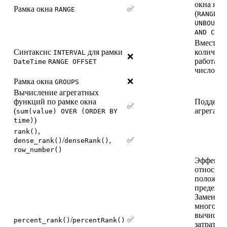
окна явн
Рамка окна
✅
RANGE
(
RANGE B
UNBOUNDE
AND CURR
Вместо э
Синтаксис
для рамки
количест
INTERVAL
❌
работает
DateTime
RANGE OFFSET
числовым
Рамка окна
❌
GROUPS
Вычисление агрегатных
функций по рамке окна
Поддерж
✅
(
агрегатн
sum(value) OVER (ORDER BY
)
time)
,
rank()
/
,
✅
dense_rank()
denseRank()
row_number()
Эффекти
относите
положени
пределах
Заменяет
многосл
вычисли
/
✅
percent_rank()
percentRank()
затратны