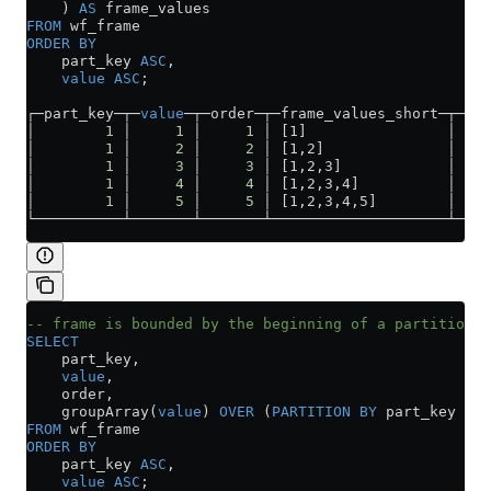
    ) 
AS
 frame_values
FROM
 wf_frame
ORDER BY
    part_key 
ASC
,
    value
 ASC
;
┌─part_key─┬─
value
─┬─order─┬─frame_values_short─┬─fra
│        
1
 │     
1
 │     
1
 │ [1]                │ [1]
│        
1
 │     
2
 │     
2
 │ [1,2]              │ [1,
│        
1
 │     
3
 │     
3
 │ [1,2,3]            │ [1,
│        
1
 │     
4
 │     
4
 │ [1,2,3,4]          │ [1,
│        
1
 │     
5
 │     
5
 │ [1,2,3,4,5]        │ [1,
└──────────┴───────┴───────┴────────────────────┴────
-- frame is bounded by the beginning of a partition a
SELECT
    part_key,
    value
,
    order,
    groupArray(
value
) 
OVER
 (
PARTITION
 BY
 part_key 
ORD
FROM
 wf_frame
ORDER BY
    part_key 
ASC
,
    value
 ASC
;