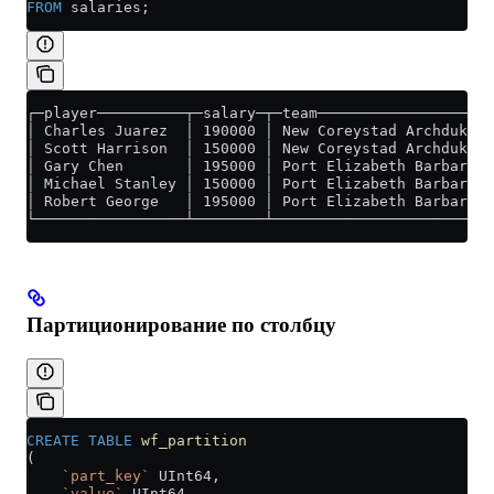
FROM
 salaries;
┌─player──────────┬─salary─┬─team────────────────────
│ Charles Juarez  │ 190000 │ New Coreystad Archdukes 
│ Scott Harrison  │ 150000 │ New Coreystad Archdukes 
│ Gary Chen       │ 195000 │ Port Elizabeth Barbarian
│ Michael Stanley │ 150000 │ Port Elizabeth Barbarian
│ Robert George   │ 195000 │ Port Elizabeth Barbarian
└─────────────────┴────────┴─────────────────────────
Партиционирование по столбцу
CREATE
 TABLE
 wf_partition
(
    `part_key`
 UInt64,
    `value`
 UInt64,