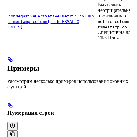
Вычислить
неотрицательную
производную
nonNegativeDerivative(metric_column,
по
timestamp_column[, INTERVAL X
metric_column
UNITS])
timestamp_column
Специфична для
ClickHouse.
Примеры
Рассмотрим несколько примеров использования оконных
функций.
Нумерация строк