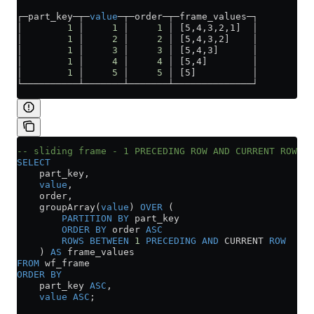
┌─part_key─┬─
value
─┬─order─┬─frame_values─┐
│        
1
 │     
1
 │     
1
 │ [5,4,3,2,1]  │
│        
1
 │     
2
 │     
2
 │ [5,4,3,2]    │
│        
1
 │     
3
 │     
3
 │ [5,4,3]      │
│        
1
 │     
4
 │     
4
 │ [5,4]        │
│        
1
 │     
5
 │     
5
 │ [5]          │
└──────────┴───────┴───────┴──────────────┘
-- sliding frame - 1 PRECEDING ROW AND CURRENT ROW
SELECT
    part_key,
    value
,
    order,
    groupArray(
value
) 
OVER
 (
        PARTITION
 BY
 part_key 
        ORDER BY
 order 
ASC
        ROWS
 BETWEEN
 1
 PRECEDING
 AND
 CURRENT 
ROW
    ) 
AS
 frame_values
FROM
 wf_frame
ORDER BY
    part_key 
ASC
,
    value
 ASC
;