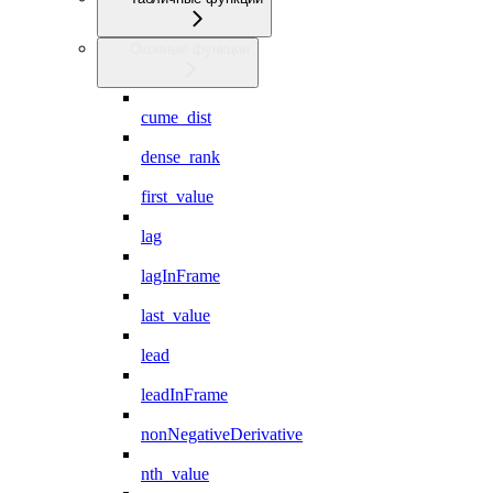
Оконные функции
cume_dist
dense_rank
first_value
lag
lagInFrame
last_value
lead
leadInFrame
nonNegativeDerivative
nth_value