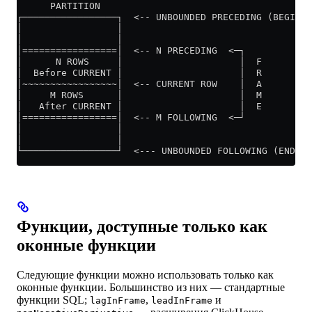
      PARTITION
┌─────────────────┐  <-- UNBOUNDED PRECEDING (BEGINNI
│                 │
│                 │
│=================│  <-- N PRECEDING  <─┐
│      N ROWS     │                     │  F
│  Before CURRENT │                     │  R
│~~~~~~~~~~~~~~~~~│  <-- CURRENT ROW    │  A
│     M ROWS      │                     │  M
│   After CURRENT │                     │  E
│=================│  <-- M FOLLOWING  <─┘
│                 │
│                 │
└─────────────────┘  <--- UNBOUNDED FOLLOWING (END of
Функции, доступные только как
оконные функции
Следующие функции можно использовать только как
оконные функции. Большинство из них — стандартные
функции SQL;
,
и
lagInFrame
leadInFrame