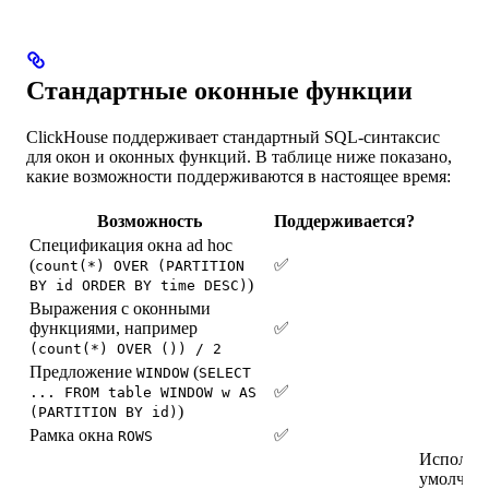
Стандартные оконные функции
ClickHouse поддерживает стандартный SQL-синтаксис
для окон и оконных функций. В таблице ниже показано,
какие возможности поддерживаются в настоящее время:
Возможность
Поддерживается?
Ко
Спецификация окна ad hoc
(
✅
count(*) OVER (PARTITION
)
BY id ORDER BY time DESC)
Выражения с оконными
функциями, например
✅
(count(*) OVER ()) / 2
Предложение
(
WINDOW
SELECT
✅
... FROM table WINDOW w AS
)
(PARTITION BY id)
Рамка окна
✅
ROWS
Использу
умолчани