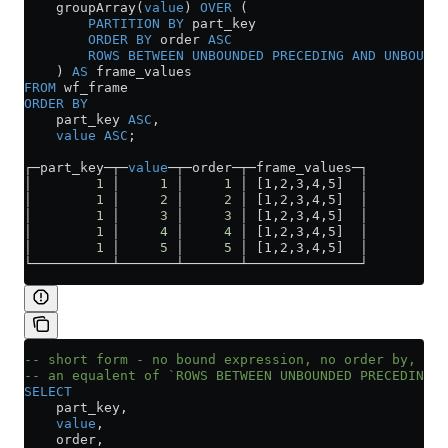
    groupArray(
value
) 
OVER
 (
        PARTITION
 BY
 part_key 
        ORDER BY
 order 
ASC
        ROWS
 BETWEEN
 UNBOUNDED
 PRECEDING
 AND
 UNBOUNDE
    ) 
AS
 frame_values
FROM
 wf_frame
ORDER BY
    part_key 
ASC
,
    value
 ASC
;
┌─part_key─┬─
value
─┬─order─┬─frame_values─┐
│        
1
 │     
1
 │     
1
 │ [1,2,3,4,5]  │
│        
1
 │     
2
 │     
2
 │ [1,2,3,4,5]  │
│        
1
 │     
3
 │     
3
 │ [1,2,3,4,5]  │
│        
1
 │     
4
 │     
4
 │ [1,2,3,4,5]  │
│        
1
 │     
5
 │     
5
 │ [1,2,3,4,5]  │
└──────────┴───────┴───────┴──────────────┘
-- short form - no bound expression, no order by,
-- an equalent of `ROWS BETWEEN UNBOUNDED PRECEDING 
SELECT
    part_key,
    value
,
    order,