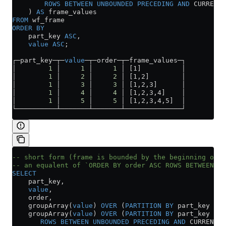
        ROWS
 BETWEEN
 UNBOUNDED
 PRECEDING
 AND
 CURRENT 
    ) 
AS
 frame_values
FROM
 wf_frame
ORDER BY
    part_key 
ASC
,
    value
 ASC
;
┌─part_key─┬─
value
─┬─order─┬─frame_values─┐
│        
1
 │     
1
 │     
1
 │ [1]          │
│        
1
 │     
2
 │     
2
 │ [1,2]        │
│        
1
 │     
3
 │     
3
 │ [1,2,3]      │
│        
1
 │     
4
 │     
4
 │ [1,2,3,4]    │
│        
1
 │     
5
 │     
5
 │ [1,2,3,4,5]  │
└──────────┴───────┴───────┴──────────────┘
-- short form (frame is bounded by the beginning of a
-- an equalent of `ORDER BY order ASC ROWS BETWEEN UN
SELECT
    part_key,
    value
,
    order,
    groupArray(
value
) 
OVER
 (
PARTITION
 BY
 part_key 
ORD
    groupArray(
value
) 
OVER
 (
PARTITION
 BY
 part_key 
ORD
       ROWS
 BETWEEN
 UNBOUNDED
 PRECEDING
 AND
 CURRENT 
R