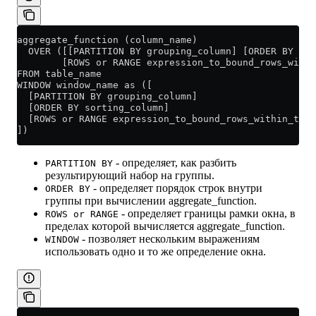
aggregate_function (column_name)
  OVER ([[PARTITION BY grouping_column] [ORDER BY sor
        [ROWS or RANGE expression_to_bound_rows_with
FROM table_name
WINDOW window_name as ([
  [PARTITION BY grouping_column]
  [ORDER BY sorting_column]
  [ROWS or RANGE expression_to_bound_rows_within_the_
])
- определяет, как разбить
PARTITION BY
результирующий набор на группы.
- определяет порядок строк внутри
ORDER BY
группы при вычислении aggregate_function.
- определяет границы рамки окна, в
ROWS or RANGE
пределах которой вычисляется aggregate_function.
- позволяет нескольким выражениям
WINDOW
использовать одно и то же определение окна.