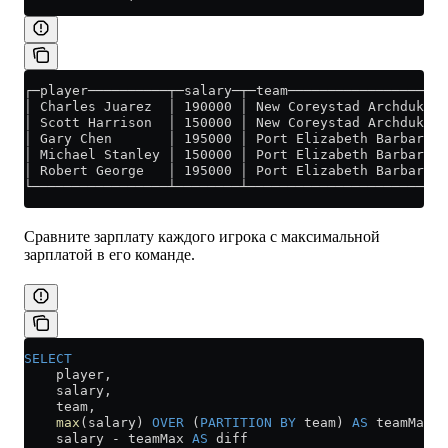
┌─player──────────┬─salary─┬─team────────────────────
│ Charles Juarez  │ 190000 │ New Coreystad Archdukes 
│ Scott Harrison  │ 150000 │ New Coreystad Archdukes 
│ Gary Chen       │ 195000 │ Port Elizabeth Barbarian
│ Michael Stanley │ 150000 │ Port Elizabeth Barbarian
│ Robert George   │ 195000 │ Port Elizabeth Barbarian
└─────────────────┴────────┴─────────────────────────
Сравните зарплату каждого игрока с максимальной
зарплатой в его команде.
SELECT
    player,
    salary,
    team,
    max
(salary) 
OVER
 (
PARTITION
 BY
 team) 
AS
 teamMax,
    salary 
-
 teamMax 
AS
 diff