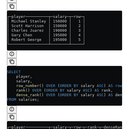
┌─player──────────┬─salary─┬─row─┐
│ Michael Stanley │ 150000 │   1 │
│ Scott Harrison  │ 150000 │   2 │
│ Charles Juarez  │ 190000 │   3 │
│ Gary Chen       │ 195000 │   4 │
│ Robert George   │ 195000 │   5 │
└─────────────────┴────────┴─────┘
SELECT
    player,
    salary,
    row_number
() 
OVER
 (
ORDER BY
 salary 
ASC
) 
AS
 row
,
    rank
() 
OVER
 (
ORDER BY
 salary 
ASC
) 
AS
 rank,
    dense_rank
() 
OVER
 (
ORDER BY
 salary 
ASC
) 
AS
 denseR
FROM
 salaries;
┌─player──────────┬─salary─┬─row─┬─rank─┬─denseRank─┐