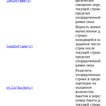
физическое
lagInFrame(x)
смещение перед
текущей строкой в
пределах
упорядоченной
рамки окна.
Вернуть значение,
вычисленное для
строки,
находящейся на
заданное число
leadInFrame(x)
строк после
текущей строки в
пределах
упорядоченной
рамки окна.
Разделить
упорядоченные
строки в пределах
партиции на
указанное
ntile(buckets)
количество
бакетов и вернуть
номер бакета для
текущей строки.