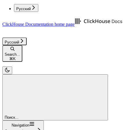
Русский
ClickHouse Documentation
home page
Русский
Search...
⌘
K
Поиск...
Navigation