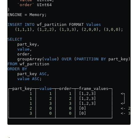
    `order`
 UInt64    
)
ENGINE 
=
 Memory;
INSERT INTO
 wf_partition FORMAT 
Values
   (
1
,
1
,
1
), (
1
,
2
,
2
), (
1
,
3
,
3
), (
2
,
0
,
0
), (
3
,
0
,
0
);
SELECT
    part_key,
    value
,
    order,
    groupArray(
value
) 
OVER
 (
PARTITION
 BY
 part_key) 
AS
FROM
 wf_partition
ORDER BY
    part_key 
ASC
,
    value
 ASC
;
┌─part_key─┬─
value
─┬─order─┬─frame_values─┐
│        
1
 │     
1
 │     
1
 │ [1,2,3]      │   
<
┐   
│        
1
 │     
2
 │     
2
 │ [1,2,3]      │    │  
1
-
s
│        
1
 │     
3
 │     
3
 │ [1,2,3]      │   
<
┘ 
│        
2
 │     
0
 │     
0
 │ [0]          │   
<-
 2
-
nd
│        
3
 │     
0
 │     
0
 │ [0]          │   
<-
 3
-
d 
└──────────┴───────┴───────┴──────────────┘