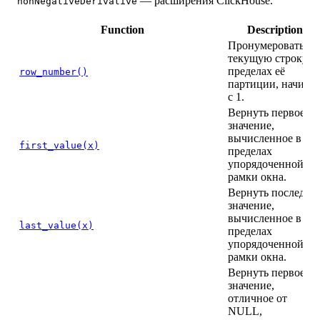
— расширения ClickHouse.
nonNegativeDerivative
Function
Description
Пронумеровать
текущую строку в
пределах её
row_number()
партиции, начина
с 1.
Вернуть первое
значение,
вычисленное в
first_value(x)
пределах
упорядоченной
рамки окна.
Вернуть последне
значение,
вычисленное в
last_value(x)
пределах
упорядоченной
рамки окна.
Вернуть первое
значение,
отличное от
NULL,