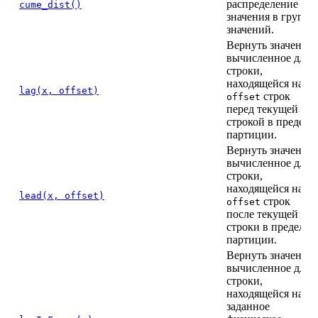
распределение
cume_dist()
значения в группе
значений.
Вернуть значение,
вычисленное для
строки,
находящейся на
lag(x, offset)
строк
offset
перед текущей
строкой в предела
партиции.
Вернуть значение,
вычисленное для
строки,
находящейся на
lead(x, offset)
строк
offset
после текущей
строки в пределах
партиции.
Вернуть значение,
вычисленное для
строки,
находящейся на
заданное