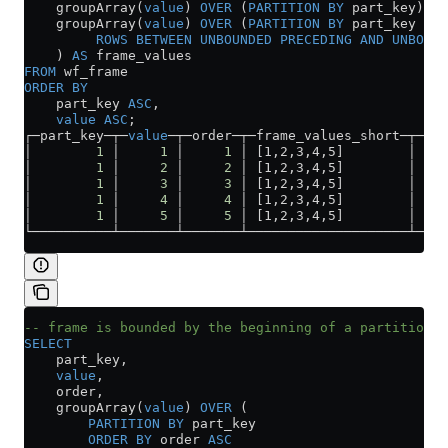
    groupArray(
value
) 
OVER
 (
PARTITION
 BY
 part_key) 
AS
    groupArray(
value
) 
OVER
 (
PARTITION
 BY
 part_key
         ROWS
 BETWEEN
 UNBOUNDED
 PRECEDING
 AND
 UNBOUND
    ) 
AS
 frame_values
FROM
 wf_frame
ORDER BY
    part_key 
ASC
,
    value
 ASC
;
┌─part_key─┬─
value
─┬─order─┬─frame_values_short─┬─fra
│        
1
 │     
1
 │     
1
 │ [1,2,3,4,5]        │ [1,
│        
1
 │     
2
 │     
2
 │ [1,2,3,4,5]        │ [1,
│        
1
 │     
3
 │     
3
 │ [1,2,3,4,5]        │ [1,
│        
1
 │     
4
 │     
4
 │ [1,2,3,4,5]        │ [1,
│        
1
 │     
5
 │     
5
 │ [1,2,3,4,5]        │ [1,
└──────────┴───────┴───────┴────────────────────┴────
-- frame is bounded by the beginning of a partition a
SELECT
    part_key,
    value
,
    order,
    groupArray(
value
) 
OVER
 (
        PARTITION
 BY
 part_key 
        ORDER BY
 order 
ASC