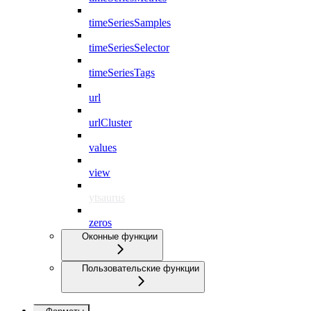
timeSeriesSamples
timeSeriesSelector
timeSeriesTags
url
urlCluster
values
view
ytsaurus
zeros
Оконные функции
Пользовательские функции