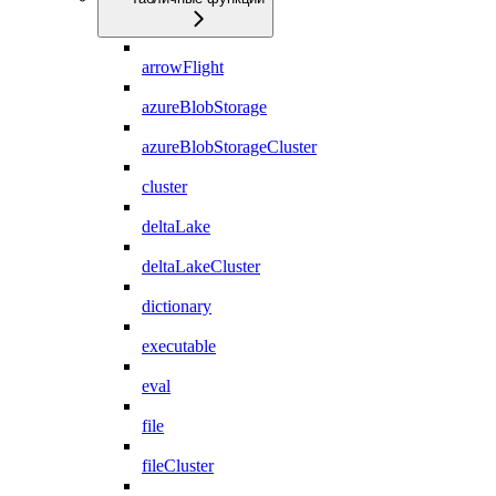
arrowFlight
azureBlobStorage
azureBlobStorageCluster
cluster
deltaLake
deltaLakeCluster
dictionary
executable
eval
file
fileCluster