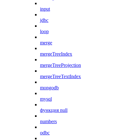
input
jdbc
loop
merge
mergeTreeIndex
mergeTreeProjection
mergeTreeTextIndex
mongodb
mysql
функция null
numbers
odbc