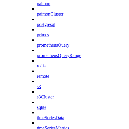
paimon
paimonCluster
postgresql
primes
prometheusQuery
prometheusQueryRange
redis
remote
s3
s3Cluster
sqlite
timeSeriesData
timeSeriesMetrics