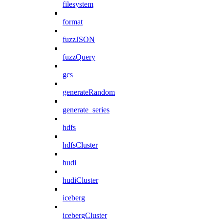
filesystem
format
fuzzJSON
fuzzQuery
gcs
generateRandom
generate_series
hdfs
hdfsCluster
hudi
hudiCluster
iceberg
icebergCluster