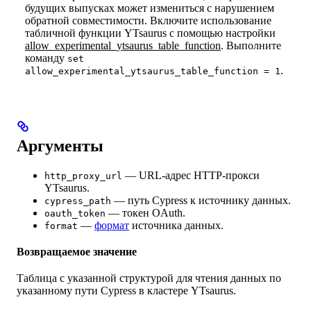
будущих выпусках может измениться с нарушением
обратной совместимости. Включите использование
табличной функции YTsaurus с помощью настройки
allow_experimental_ytsaurus_table_function
. Выполните
команду
set
.
allow_experimental_ytsaurus_table_function = 1
Аргументы
— URL-адрес HTTP-прокси
http_proxy_url
YTsaurus.
— путь Cypress к источнику данных.
cypress_path
— токен OAuth.
oauth_token
—
формат
источника данных.
format
Возвращаемое значение
Таблица с указанной структурой для чтения данных по
указанному пути Cypress в кластере YTsaurus.