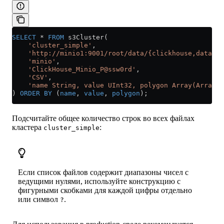
SELECT
 *
 FROM
 s3Cluster(
    'cluster_simple'
,
    'http://minio1:9001/root/data/{clickhouse,databas
    'minio'
,
    'ClickHouse_Minio_P@ssw0rd'
,
    'CSV'
,
    'name String, value UInt32, polygon Array(Array(T
) 
ORDER BY
 (
name
, 
value
, 
polygon
);
Подсчитайте общее количество строк во всех файлах
кластера
:
cluster_simple
Если список файлов содержит диапазоны чисел с
ведущими нулями, используйте конструкцию с
фигурными скобками для каждой цифры отдельно
или символ
.
?