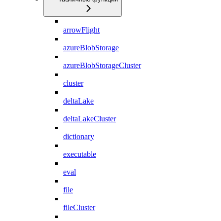
arrowFlight
azureBlobStorage
azureBlobStorageCluster
cluster
deltaLake
deltaLakeCluster
dictionary
executable
eval
file
fileCluster