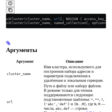
s3Cluster(cluster_name, 
url
[, NOSIGN | access_key_id,
s3Cluster(cluster_name, named_collection[, option=val
Аргументы
Аргумент
Описание
Имя кластера, используемого для
построения набора адресов и
cluster_name
параметров подключения к
удалённым и локальным серверам.
Путь к файлу или набору файлов.
В режиме только для чтения
поддерживаются следующие
подстановочные шаблоны:
,
,
,
*
**
?
url
и
, где
,
—
{'abc','def'}
{N..M}
N
M
числа,
,
— строки.
abc
def