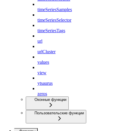
timeSeriesSamples
timeSeriesSelector
timeSeriesTags
url
urlCluster
values
view
ytsaurus
zeros
Оконные функции
Пользовательские функции