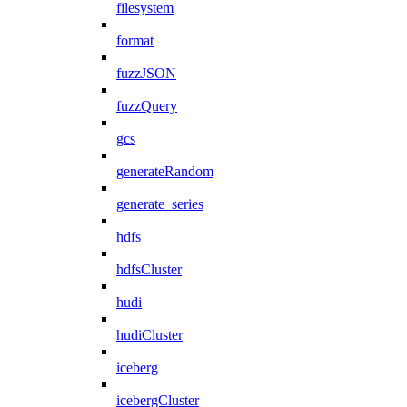
filesystem
format
fuzzJSON
fuzzQuery
gcs
generateRandom
generate_series
hdfs
hdfsCluster
hudi
hudiCluster
iceberg
icebergCluster