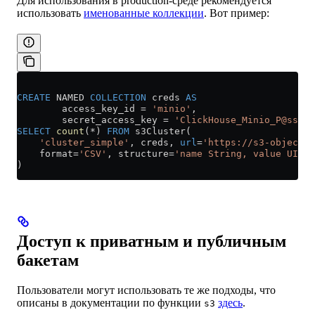
Для использования в production-среде рекомендуется
использовать
именованные коллекции
. Вот пример:
CREATE
 NAMED 
COLLECTION
 creds 
AS
        access_key_id 
=
 'minio'
,
        secret_access_key 
=
 'ClickHouse_Minio_P@ssw0r
SELECT
 count
(
*
) 
FROM
 s3Cluster(
    'cluster_simple'
, creds, 
url
=
'https://s3-object-u
    format
=
'CSV'
, structure
=
'name String, value UInt3
)
Доступ к приватным и публичным
бакетам
Пользователи могут использовать те же подходы, что
описаны в документации по функции
здесь
.
s3