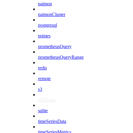
paimon
paimonCluster
postgresql
primes
prometheusQuery
prometheusQueryRange
redis
remote
s3
s3Cluster
sqlite
timeSeriesData
timeSeriesMetrics