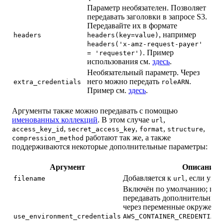
Параметр необязателен. Позволяет
передавать заголовки в запросе S3.
Передавайте их в формате
, например
headers
headers(key=value)
headers('x-amz-request-payer'
. Пример
= 'requester')
использования см.
здесь
.
Необязательный параметр. Через
него можно передать
.
extra_credentials
roleARN
Пример см.
здесь
.
Аргументы также можно передавать с помощью
именованных коллекций
. В этом случае
,
url
,
,
,
,
access_key_id
secret_access_key
format
structure
работают так же, а также
compression_method
поддерживаются некоторые дополнительные параметры:
Аргумент
Описание
Добавляется к
, если указ
filename
url
Включён по умолчанию; поз
передавать дополнительные
через переменные окружени
use_environment_credentials
AWS_CONTAINER_CREDENTIALS