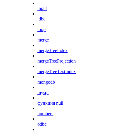
input
jdbc
loop
merge
mergeTreeIndex
mergeTreeProjection
mergeTreeTextIndex
mongodb
mysql
функция null
numbers
odbc