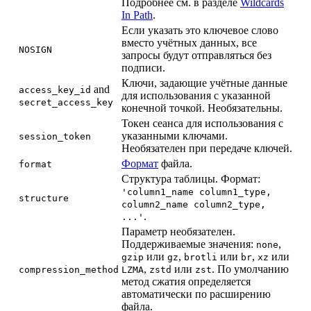
Подробнее см. в разделе
Wildcards
In Path
.
Если указать это ключевое слово
вместо учётных данных, все
NOSIGN
запросы будут отправляться без
подписи.
Ключи, задающие учётные данные
and
access_key_id
для использования с указанной
secret_access_key
конечной точкой. Необязательны.
Токен сеанса для использования с
указанными ключами.
session_token
Необязателен при передаче ключей.
Формат
файла.
format
Структура таблицы. Формат:
'column1_name column1_type,
structure
column2_name column2_type,
.
...'
Параметр необязателен.
Поддерживаемые значения:
,
none
или
,
или
,
или
gzip
gz
brotli
br
xz
,
или
. По умолчанию
compression_method
LZMA
zstd
zst
метод сжатия определяется
автоматически по расширению
файла.