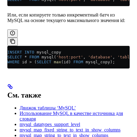
Или, если копируете только инкрементный батч из
MySQL на основе текущего максимального значения id:
INSERT INTO
 mysql_copy
SELECT
 *
 FROM
 mysql(
'host:port'
, 
'database'
, 
'table'
,
WHERE
 id 
>
 (
SELECT
 max
(id) 
FROM
 mysql_copy);
См. также
Движок таблицы ‘MySQL’
Использование MySQL в качестве источника для
словаря
mysql_datatypes_support_level
mysql_map_fixed_string_to_text_in_show_columns
mysql_map_string_to_text_in_show_columns