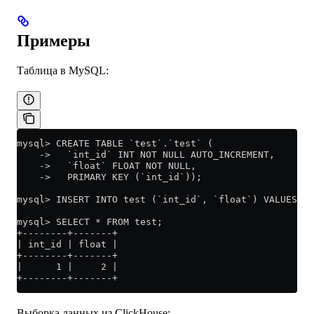
Примеры
Таблица в MySQL:
mysql> CREATE TABLE `test`.`test` (
    ->   `int_id` INT NOT NULL AUTO_INCREMENT,
    ->   `float` FLOAT NOT NULL,
    ->   PRIMARY KEY (`int_id`));
mysql> INSERT INTO test (`int_id`, `float`) VALUES (1
mysql> SELECT * FROM test;
+--------+-------+
| int_id | float |
+--------+-------+
|      1 |     2 |
+--------+-------+
Выборка данных из ClickHouse: