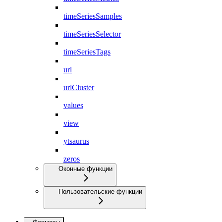
timeSeriesSamples
timeSeriesSelector
timeSeriesTags
url
urlCluster
values
view
ytsaurus
zeros
Оконные функции
Пользовательские функции