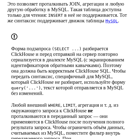
Это позволяет проталкивать JOIN, агрегации и любую
другую обработку в MySQL. Такая таблица доступна
только для чтения:
в неё не поддерживается. Тот
INSERT
же синтаксис поддерживает движок таблицы
.
MySQL
Форма подзапроса
разбирается
(SELECT ...)
ClickHouse и перед отправкой на сервер повторно
сериализуется в диалекте MySQL (с экранированием
идентификаторов обратными кавычками). Поэтому
она должна быть корректным ClickHouse SQL. Чтобы
передать синтаксис, специфичный для MySQL,
который ClickHouse не разбирает, используйте форму
, текст которой отправляется в MySQL
query('...')
без изменений.
Любой внешний
,
, агрегация и т. д. из
WHERE
LIMIT
окружающего запроса к ClickHouse
не
проталкиваются в переданный запрос — они
применяются в ClickHouse после получения полного
результата запроса. Чтобы ограничить объём данных,
считываемых из MySQL, поместите фильтр внутрь
передаваемого запроса. При