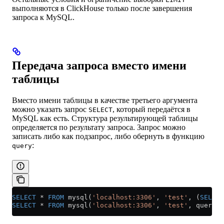
выполняются в ClickHouse только после завершения
запроса к MySQL.
Передача запроса вместо имени
таблицы
Вместо имени таблицы в качестве третьего аргумента
можно указать запрос
, который передаётся в
SELECT
MySQL как есть. Структура результирующей таблицы
определяется по результату запроса. Запрос можно
записать либо как подзапрос, либо обернуть в функцию
:
query
SELECT
 *
 FROM
 mysql(
'localhost:3306'
, 
'test'
, (
SELECT
SELECT
 *
 FROM
 mysql(
'localhost:3306'
, 
'test'
, query(
'