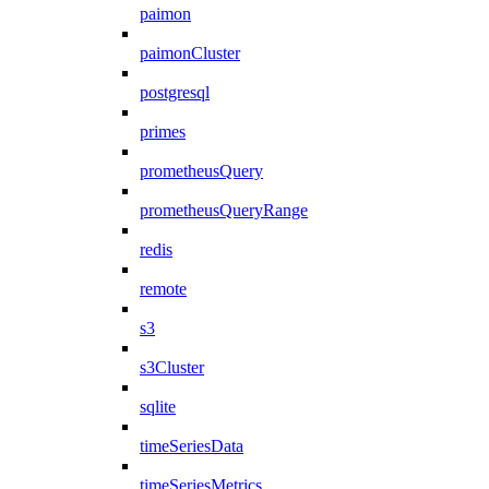
paimon
paimonCluster
postgresql
primes
prometheusQuery
prometheusQueryRange
redis
remote
s3
s3Cluster
sqlite
timeSeriesData
timeSeriesMetrics