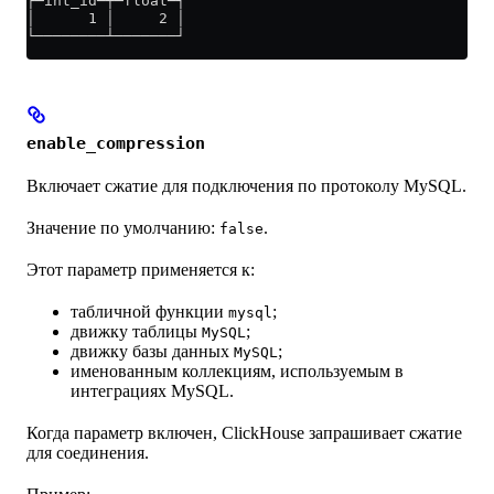
┌─int_id─┬─float─┐
│      1 │     2 │
└────────┴───────┘
enable_compression
Включает сжатие для подключения по протоколу MySQL.
Значение по умолчанию:
.
false
Этот параметр применяется к:
табличной функции
;
mysql
движку таблицы
;
MySQL
движку базы данных
;
MySQL
именованным коллекциям, используемым в
интеграциях MySQL.
Когда параметр включен, ClickHouse запрашивает сжатие
для соединения.