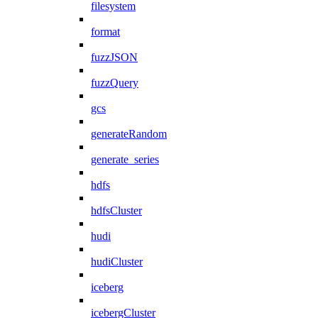
filesystem
format
fuzzJSON
fuzzQuery
gcs
generateRandom
generate_series
hdfs
hdfsCluster
hudi
hudiCluster
iceberg
icebergCluster