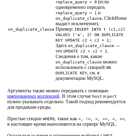
(если
replace_query = 0
одновременно передать
и
replace_query = 1
, ClickHouse
on_duplicate_clause
выдаст исключение).
Пример:
on_duplicate_clause
INSERT INTO t (c1,c2)
VALUES ('a', 2) ON DUPLICATE
KEY UPDATE c2 = c2 + 1;
Здесь
—
on_duplicate_clause
это
.
UPDATE c2 = c2 + 1
Сведения о том, какие
можно
on_duplicate_clause
использовать с секцией
ON
, см. в
DUPLICATE KEY
документации MySQL.
Аргументы также можно передавать с помощью
именованных коллекций
. В этом случае
и
host
port
нужно указывать отдельно. Такой подход рекомендуется
для продакшн-среды.
Простые секции
, такие как
,
WHERE
=, !=, >, >=, <, <=
в настоящее время выполняются на сервере MySQL.
Остальные условия и ограничение выборки
LIMIT