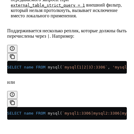
внешний фильтр,
external_table_strict_query = 1
который нельзя протолкнуть, вызывает исключение
вместо локального применения.
Поддерживается несколько реплик, которые должны быть
перечислены через
. Например:
|
SELECT
 name
 FROM
 mysql(
`mysql{1|2|3}:3306`
, 
'mysql_da
или
SELECT
 name
 FROM
 mysql(
`mysql1:3306|mysql2:3306|mysql