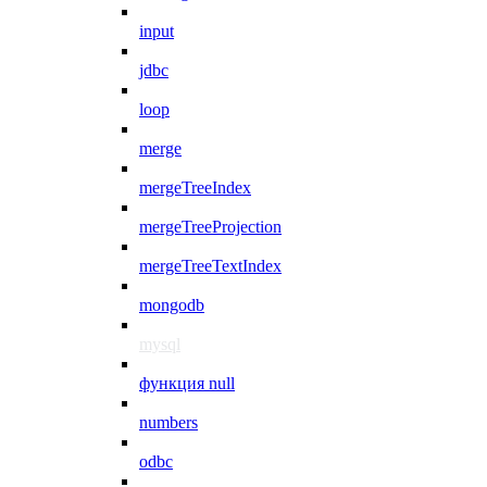
input
jdbc
loop
merge
mergeTreeIndex
mergeTreeProjection
mergeTreeTextIndex
mongodb
mysql
функция null
numbers
odbc