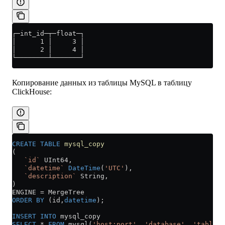
┌─int_id─┬─float─┐
│      1 │     3 │
│      2 │     4 │
└────────┴───────┘
Копирование данных из таблицы MySQL в таблицу
ClickHouse:
CREATE
 TABLE
 mysql_copy
(
   `id`
 UInt64,
   `datetime`
 DateTime
(
'UTC'
),
   `description`
 String,
)
ENGINE 
=
 MergeTree
ORDER BY
 (id,
datetime
);
INSERT INTO
 mysql_copy
SELECT
 *
 FROM
 mysql(
'host:port'
, 
'database'
, 
'table'
,