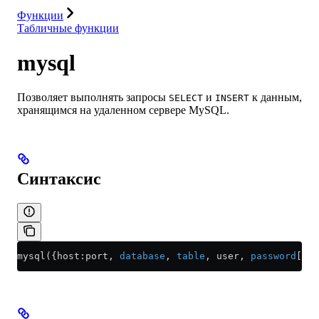
Функции
Табличные функции
mysql
Позволяет выполнять запросы
и
к данным,
SELECT
INSERT
хранящимся на удаленном сервере MySQL.
Синтаксис
mysql({host:port, 
database
, 
table
, user, 
password
[, r