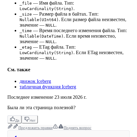
— Имя файла. Тип:
_file
.
LowCardinality(String)
— Размер файла в байтах. Тип:
_size
. Если размер файла неизвестен,
Nullable(UInt64)
значение —
.
NULL
— Время последнего изменения файла. Тип:
_time
. Если время неизвестно,
Nullable(DateTime)
значение —
.
NULL
— ETag файла. Тип:
_etag
. Если ETag неизвестен,
LowCardinality(String)
значение —
.
NULL
См. также
движок Iceberg
табличная функция Iceberg
Последнее изменение
23 июля 2026 г.
Была ли эта страница полезной?
Да
Нет
Предложить правки
Поднять вопрос