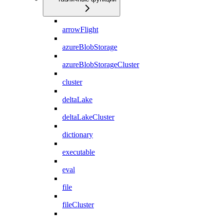
arrowFlight
azureBlobStorage
azureBlobStorageCluster
cluster
deltaLake
deltaLakeCluster
dictionary
executable
eval
file
fileCluster