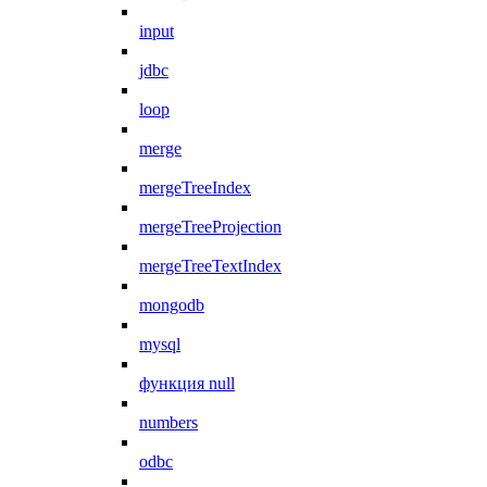
input
jdbc
loop
merge
mergeTreeIndex
mergeTreeProjection
mergeTreeTextIndex
mongodb
mysql
функция null
numbers
odbc