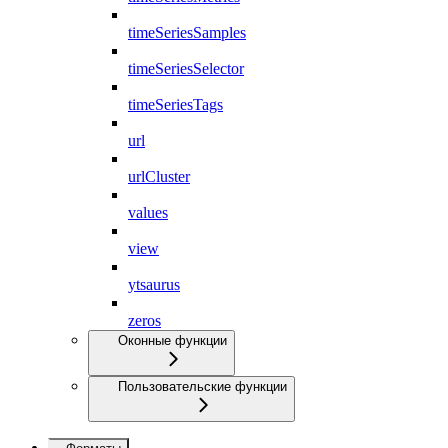
timeSeriesSamples
timeSeriesSelector
timeSeriesTags
url
urlCluster
values
view
ytsaurus
zeros
Оконные функции
Пользовательские функции