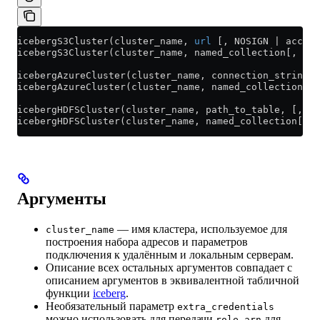
icebergS3Cluster(cluster_name, 
url
 [, NOSIGN | access
icebergS3Cluster(cluster_name, named_collection[, opt
icebergAzureCluster(cluster_name, connection_string|s
icebergAzureCluster(cluster_name, named_collection[, 
icebergHDFSCluster(cluster_name, path_to_table, [,for
icebergHDFSCluster(cluster_name, named_collection[, o
Аргументы
— имя кластера, используемое для
cluster_name
построения набора адресов и параметров
подключения к удалённым и локальным серверам.
Описание всех остальных аргументов совпадает с
описанием аргументов в эквивалентной табличной
функции
iceberg
.
Необязательный параметр
extra_credentials
можно использовать для передачи
для
role_arn