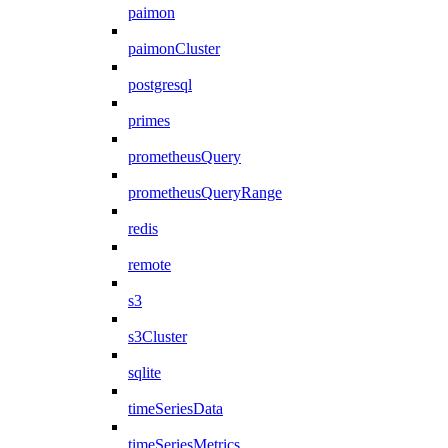
paimon
paimonCluster
postgresql
primes
prometheusQuery
prometheusQueryRange
redis
remote
s3
s3Cluster
sqlite
timeSeriesData
timeSeriesMetrics