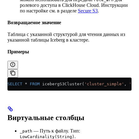
ролевого доступа в ClickHouse Cloud. Инструкции
по настройке см. в разделе
Secure S3
.
Возвращаемое значение
Таблица с указанной структурой для чтения данных из
указанной таблицы Iceberg в кластере.
Примеры
SELECT
 *
 FROM
 icebergS3Cluster(
'cluster_simple'
, 
'htt
Виртуальные столбцы
— Путь к файлу. Тип:
_path
.
LowCardinality(String)