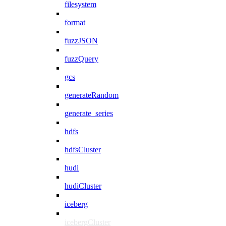
filesystem
format
fuzzJSON
fuzzQuery
gcs
generateRandom
generate_series
hdfs
hdfsCluster
hudi
hudiCluster
iceberg
icebergCluster