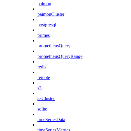
paimon
paimonCluster
postgresql
primes
prometheusQuery
prometheusQueryRange
redis
remote
s3
s3Cluster
sqlite
timeSeriesData
timeSeriesMetrics