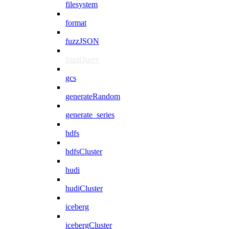
filesystem
format
fuzzJSON
fuzzQuery
gcs
generateRandom
generate_series
hdfs
hdfsCluster
hudi
hudiCluster
iceberg
icebergCluster