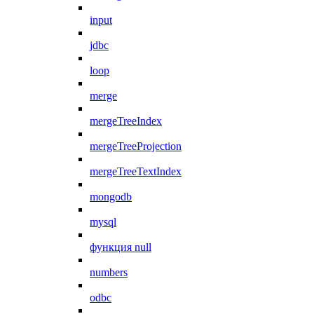
input
jdbc
loop
merge
mergeTreeIndex
mergeTreeProjection
mergeTreeTextIndex
mongodb
mysql
функция null
numbers
odbc