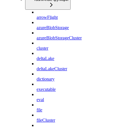
arrowFlight
azureBlobStorage
azureBlobStorageCluster
cluster
deltaLake
deltaLakeCluster
dictionary
executable
eval
file
fileCluster