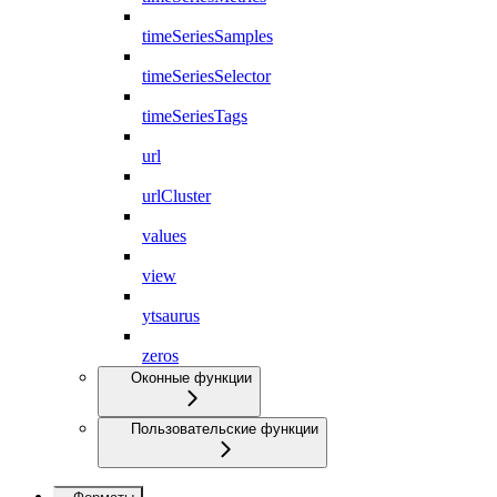
timeSeriesSamples
timeSeriesSelector
timeSeriesTags
url
urlCluster
values
view
ytsaurus
zeros
Оконные функции
Пользовательские функции