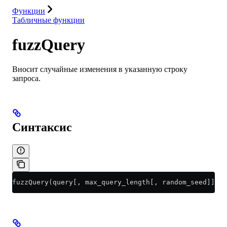
Функции
Табличные функции
fuzzQuery
Вносит случайные изменения в указанную строку
запроса.
Синтаксис
fuzzQuery(query[, max_query_length[, random_seed]])