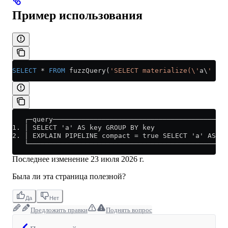
Пример использования
SELECT
 *
 FROM
 fuzzQuery(
'SELECT materialize(\'
a\
' AS 
   ┌─query───────────────────────────────────────────
1. │ SELECT 'a' AS key GROUP BY key                  
2. │ EXPLAIN PIPELINE compact = true SELECT 'a' AS ke
   └─────────────────────────────────────────────────
Последнее изменение
23 июля 2026 г.
Была ли эта страница полезной?
Да
Нет
Предложить правки
Поднять вопрос