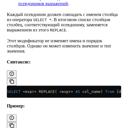
псевдонимов выражений
.
Каждый псевдоним должен совпадать с именем столбца
из оператора
. В итоговом списке столбцов
SELECT *
столбец, соответствующий псевдониму, заменяется
выражением из этого
.
REPLACE
Этот модификатор не изменяет имена и порядок
столбцов. Однако он может изменить значение и тип
значения.
Синтаксис:
SELECT
 <
expr
>
 REPLACE
( 
<
expr
>
 AS
 col_name) 
from
 [db.]
Пример: