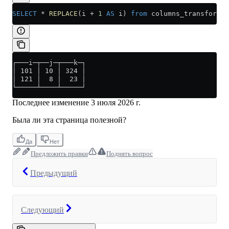
SELECT
 *
 REPLACE
(i 
+
 1
 AS
 i) 
from
 columns_transformer
┌───i─┬──j─┬───k─┐
│ 101 │ 10 │ 324 │
│ 121 │  8 │  23 │
└─────┴────┴─────┘
Последнее изменение
3 июля 2026 г.
Была ли эта страница полезной?
Да
Нет
Предложить правки
Поднять вопрос
Предыдущий
Следующий