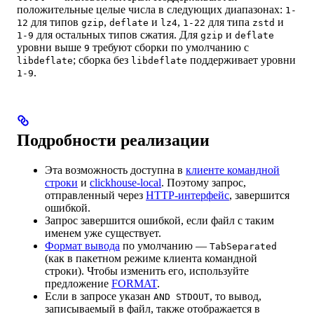
положительные целые числа в следующих диапазонах:
1-
для типов
,
и
,
для типа
и
12
gzip
deflate
lz4
1-22
zstd
для остальных типов сжатия. Для
и
1-9
gzip
deflate
уровни выше
требуют сборки по умолчанию с
9
; сборка без
поддерживает уровни
libdeflate
libdeflate
.
1-9
Подробности реализации
Эта возможность доступна в
клиенте командной
строки
и
clickhouse-local
. Поэтому запрос,
отправленный через
HTTP-интерфейс
, завершится
ошибкой.
Запрос завершится ошибкой, если файл с таким
именем уже существует.
Формат вывода
по умолчанию —
TabSeparated
(как в пакетном режиме клиента командной
строки). Чтобы изменить его, используйте
предложение
FORMAT
.
Если в запросе указан
, то вывод,
AND STDOUT
записываемый в файл, также отображается в