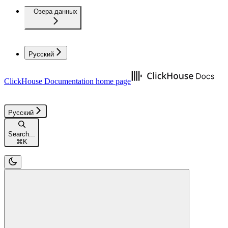
Озера данных
Русский
ClickHouse Documentation
home page
Русский
Search...
⌘
K