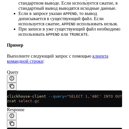
стандартном выводе. Если используется сжатие, в
стандартный вывод выводятся исходные данные.
Если в запросе указан
, то вывод
APPEND
дописывается в существующий файл. Если
используется сжатие,
использовать нельзя.
APPEND
При записи в уже существующий файл необходимо
использовать
или
.
APPEND
TRUNCATE
Пример
Выполните следующий запрос с помощью
клиента
командной строки
:
Query
clickhouse-client
 --query=
"SELECT 1,'ABC' INTO OUTFIL
zcat
 select.gz
Response