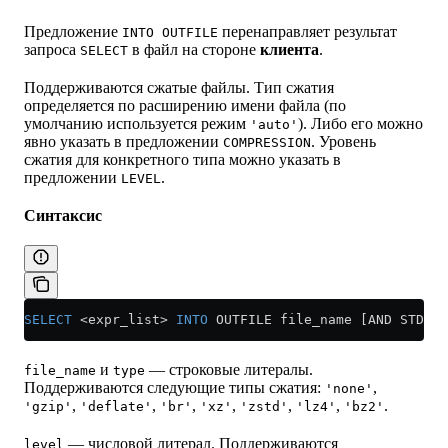
Предложение
перенаправляет результат
INTO OUTFILE
запроса
в файл на стороне
клиента
.
SELECT
Поддерживаются сжатые файлы. Тип сжатия
определяется по расширению имени файла (по
умолчанию используется режим
). Либо его можно
'auto'
явно указать в предложении
. Уровень
COMPRESSION
сжатия для конкретного типа можно указать в
предложении
.
LEVEL
Синтаксис
SELECT
 <
expr_list
>
 INTO
 OUTFILE file_name [AND STDOUT
и
— строковые литералы.
file_name
type
Поддерживаются следующие типы сжатия:
,
'none'
,
,
,
,
,
,
.
'gzip'
'deflate'
'br'
'xz'
'zstd'
'lz4'
'bz2'
— числовой литерал. Поддерживаются
level