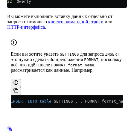
22
  Qwerty
Вы можете выполнять вставку данных отдельно от
запроса с помощью
клиента командной строки
или
HTTP-интерфейса
.
Если вы хотите указать
для запроса
,
SETTINGS
INSERT
это нужно сделать
до
предложения
, поскольку
FORMAT
всё, что идёт после
,
FORMAT format_name
рассматривается как данные. Например:
INSERT INTO
 table
 SETTINGS ... FORMAT format_name d