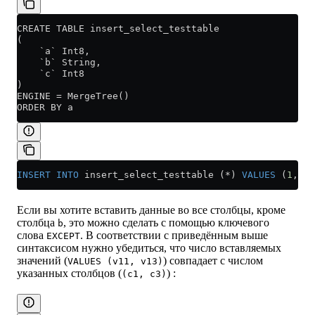
CREATE TABLE insert_select_testtable
(
    `a` Int8,
    `b` String,
    `c` Int8
)
ENGINE = MergeTree()
ORDER BY a
INSERT INTO
 insert_select_testtable (
*
) 
VALUES
 (
1
, 
'a
Если вы хотите вставить данные во все столбцы, кроме
столбца
, это можно сделать с помощью ключевого
b
слова
. В соответствии с приведённым выше
EXCEPT
синтаксисом нужно убедиться, что число вставляемых
значений (
) совпадает с числом
VALUES (v11, v13)
указанных столбцов (
) :
(c1, c3)