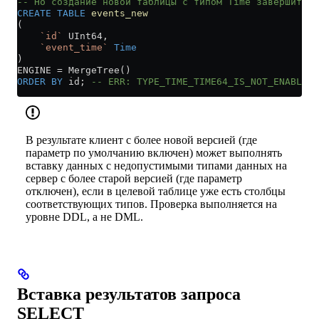
-- Но создание новой таблицы с типом Time завершится 
CREATE
 TABLE
 events_new
(
    `id`
 UInt64,
    `event_time`
 Time
)
ENGINE 
=
 MergeTree()
ORDER BY
 id; 
-- ERR: TYPE_TIME_TIME64_IS_NOT_ENABLED
В результате клиент с более новой версией (где
параметр по умолчанию включен) может выполнять
вставку данных с недопустимыми типами данных на
сервер с более старой версией (где параметр
отключен), если в целевой таблице уже есть столбцы
соответствующих типов. Проверка выполняется на
уровне DDL, а не DML.
Вставка результатов запроса
SELECT