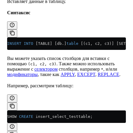
Вставляет данные в таблицу.
Синтаксис
INSERT INTO
 [TABLE] [db.]
table
 [(c1, c2, c3)] [SETTIN
Вы можете указать список столбцов для вставки с
помощью
. Также можно использовать
(c1, c2, c3)
выражение с
селектором
столбцов, например
, и/или
*
модификаторы
, такие как
APPLY
,
EXCEPT
,
REPLACE
.
Например, рассмотрим таблицу:
SHOW 
CREATE
 insert_select_testtable;