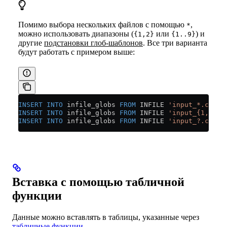
Помимо выбора нескольких файлов с помощью
,
*
можно использовать диапазоны (
или
) и
{1,2}
{1..9}
другие
подстановки глоб-шаблонов
. Все три варианта
будут работать с примером выше:
INSERT INTO
 infile_globs 
FROM
 INFILE 
'input_*.csv'
 
INSERT INTO
 infile_globs 
FROM
 INFILE 
'input_{1,2}.c
INSERT INTO
 infile_globs 
FROM
 INFILE 
'input_?.csv'
 
Вставка с помощью табличной
функции
Данные можно вставлять в таблицы, указанные через
табличные функции
.