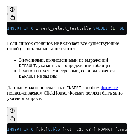
INSERT INTO
 insert_select_testtable 
VALUES
 (
1
, 
DEFAUL
Если список столбцов не включает все существующие
столбцы, остальные заполняются:
Значениями, вычисленными из выражений
, указанных в определении таблицы.
DEFAULT
Нулями и пустыми строками, если выражения
не заданы.
DEFAULT
Данные можно передавать в
в любом
формате
,
INSERT
поддерживаемом ClickHouse. Формат должен быть явно
указан в запросе:
INSERT INTO
 [db.]
table
 [(c1, c2, c3)] FORMAT format_