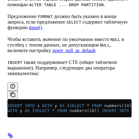
помощью
.
ALTER TABLE ... DROP PARTITION
Предложение
должно быть указано в конце
FORMAT
запроса, если предложение
содержит табличную
SELECT
функцию
input()
.
Чтобы вставить значение по умолчанию вместо
в
NULL
столбец с типом данных, не допускающим
,
NULL
включите настройку
insert_null_as_default
.
также поддерживает CTE (общее табличное
INSERT
выражение). Например, следующие два оператора
эквивалентны:
INSERT INTO
 x 
WITH
 y 
AS
 (
SELECT
 *
 FROM
 numbers(
10
)) 
S
WITH
 y 
AS
 (
SELECT
 *
 FROM
 numbers(
10
)) 
INSERT INTO
 x 
S