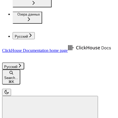
Озера данных
Русский
ClickHouse Documentation
home page
Русский
Search...
⌘
K