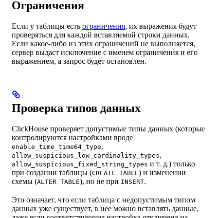
Ограничения
Если у таблицы есть
ограничения
, их выражения будут
проверяться для каждой вставляемой строки данных.
Если какое-либо из этих ограничений не выполняется,
сервер выдаст исключение с именем ограничения и его
выражением, а запрос будет остановлен.
Проверка типов данных
ClickHouse проверяет допустимые типы данных (которые
контролируются настройками вроде
,
enable_time_time64_type
,
allow_suspicious_low_cardinality_types
и т. д.) только
allow_suspicious_fixed_string_types
при создании таблицы (
) и изменении
CREATE TABLE
схемы (
), но не при
.
ALTER TABLE
INSERT
Это означает, что если таблица с недопустимым типом
данных уже существует, в нее можно вставлять данные,
даже если соответствующая настройка отключена на