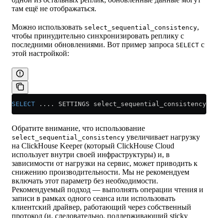
там ещё не отображаться.
Можно использовать
,
select_sequential_consistency
чтобы принудительно синхронизировать реплику с
последними обновлениями. Вот пример запроса
с
SELECT
этой настройкой:
SELECT
 .... SETTINGS select_sequential_consistency 
=
 
Обратите внимание, что использование
увеличивает нагрузку
select_sequential_consistency
на ClickHouse Keeper (который ClickHouse Cloud
использует внутри своей инфраструктуры) и, в
зависимости от нагрузки на сервис, может приводить к
снижению производительности. Мы не рекомендуем
включать этот параметр без необходимости.
Рекомендуемый подход — выполнять операции чтения и
записи в рамках одного сеанса или использовать
клиентский драйвер, работающий через собственный
протокол (и, следовательно, поддерживающий sticky