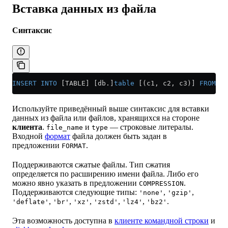
Вставка данных из файла
Синтаксис
INSERT INTO
 [TABLE] [db.]
table
 [(c1, c2, c3)] 
FROM
 IN
Используйте приведённый выше синтаксис для вставки
данных из файла или файлов, хранящихся на стороне
клиента
.
и
— строковые литералы.
file_name
type
Входной
формат
файла должен быть задан в
предложении
.
FORMAT
Поддерживаются сжатые файлы. Тип сжатия
определяется по расширению имени файла. Либо его
можно явно указать в предложении
.
COMPRESSION
Поддерживаются следующие типы:
,
,
'none'
'gzip'
,
,
,
,
,
.
'deflate'
'br'
'xz'
'zstd'
'lz4'
'bz2'
Эта возможность доступна в
клиенте командной строки
и