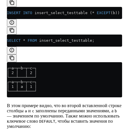
INSERT INTO
 insert_select_testtable (
*
 EXCEPT
(b)) 
Val
SELECT
 *
 FROM
 insert_select_testtable;
┌─a─┬─b─┬─c─┐
│ 2 │   │ 2 │
└───┴───┴───┘
┌─a─┬─b─┬─c─┐
│ 1 │ a │ 1 │
└───┴───┴───┘
В этом примере видно, что во второй вставленной строке
столбцы
и
заполнены переданными значениями, а
a
c
b
— значением по умолчанию. Также можно использовать
ключевое слово
, чтобы вставить значения по
DEFAULT
умолчанию: