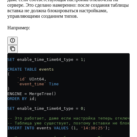
сервере. Это сделано намеренно: после создания таблицы
вставка не должна блокироваться настройками,
управляющими созданием типов.
Например:
SET
 enable_time_time64_type 
=
 1
;
CREATE
 TABLE
 events
(
    `id`
 UInt64,
    `event_time`
 Time
)
ENGINE 
=
 MergeTree()
ORDER BY
 id;
SET
 enable_time_time64_type 
=
 0
;
-- Это работает, даже если настройка теперь отключена
-- Таблица уже существует, поэтому вставки не блокиру
INSERT INTO
 events 
VALUES
 (
1
, 
'14:30:25'
);