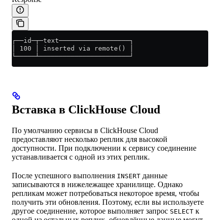
┌──id─┬─text──────────────────┐
│ 100 │ inserted via remote() │
└─────┴───────────────────────┘
Вставка в ClickHouse Cloud
По умолчанию сервисы в ClickHouse Cloud
предоставляют несколько реплик для высокой
доступности. При подключении к сервису соединение
устанавливается с одной из этих реплик.
После успешного выполнения
данные
INSERT
записываются в нижележащее хранилище. Однако
репликам может потребоваться некоторое время, чтобы
получить эти обновления. Поэтому, если вы используете
другое соединение, которое выполняет запрос
к
SELECT
одной из остальных реплик, обновлённые данные могут