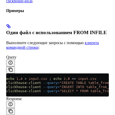
clickhouse-local
.
Примеры
Один файл с использованием FROM INFILE
Выполните следующие запросы с помощью
клиента
командной строки
:
Query
echo
 1,A
 >
 input.csv
 ; 
echo
 2,B
 >>
 input.csv
clickhouse-client
 --query=
"CREATE TABLE table_from_fi
clickhouse-client
 --query=
"INSERT INTO table_from_fil
clickhouse-client
 --query=
"SELECT * FROM table_from_f
Response