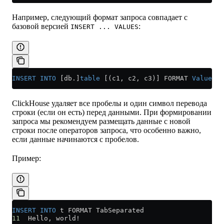
Например, следующий формат запроса совпадает с
базовой версией
:
INSERT ... VALUES
INSERT INTO
 [db.]
table
 [(c1, c2, c3)] FORMAT 
Values
 (
ClickHouse удаляет все пробелы и один символ перевода
строки (если он есть) перед данными. При формировании
запроса мы рекомендуем размещать данные с новой
строки после операторов запроса, что особенно важно,
если данные начинаются с пробелов.
Пример:
INSERT INTO
 t FORMAT TabSeparated
11
  Hello, world!