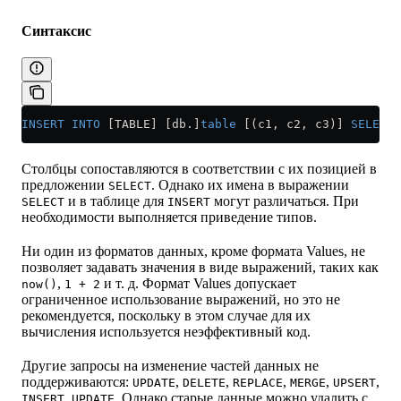
Синтаксис
INSERT INTO
 [TABLE] [db.]
table
 [(c1, c2, c3)] 
SELECT
 
Столбцы сопоставляются в соответствии с их позицией в
предложении
. Однако их имена в выражении
SELECT
и в таблице для
могут различаться. При
SELECT
INSERT
необходимости выполняется приведение типов.
Ни один из форматов данных, кроме формата Values, не
позволяет задавать значения в виде выражений, таких как
,
и т. д. Формат Values допускает
now()
1 + 2
ограниченное использование выражений, но это не
рекомендуется, поскольку в этом случае для их
вычисления используется неэффективный код.
Другие запросы на изменение частей данных не
поддерживаются:
,
,
,
,
,
UPDATE
DELETE
REPLACE
MERGE
UPSERT
. Однако старые данные можно удалить с
INSERT UPDATE