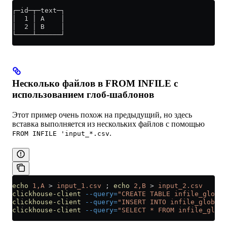
┌─id─┬─text─┐
│  1 │ A    │
│  2 │ B    │
└────┴──────┘
Несколько файлов в FROM INFILE с
использованием глоб-шаблонов
Этот пример очень похож на предыдущий, но здесь
вставка выполняется из нескольких файлов с помощью
.
FROM INFILE 'input_*.csv
echo
 1,A
 >
 input_1.csv
 ; 
echo
 2,B
 >
 input_2.csv
clickhouse-client
 --query=
"CREATE TABLE infile_globs 
clickhouse-client
 --query=
"INSERT INTO infile_globs F
clickhouse-client
 --query=
"SELECT * FROM infile_globs