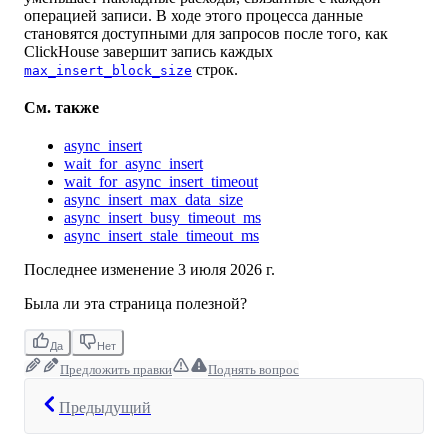
операцией записи. В ходе этого процесса данные
становятся доступными для запросов после того, как
ClickHouse завершит запись каждых
строк.
max_insert_block_size
См. также
async_insert
wait_for_async_insert
wait_for_async_insert_timeout
async_insert_max_data_size
async_insert_busy_timeout_ms
async_insert_stale_timeout_ms
Последнее изменение
3 июля 2026 г.
Была ли эта страница полезной?
Да
Нет
Предложить правки
Поднять вопрос
Предыдущий