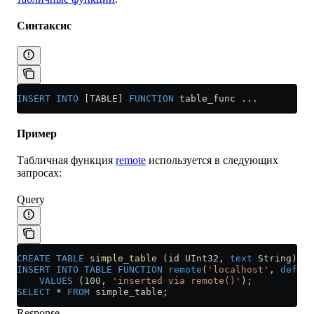
Синтаксис
INSERT INTO
 [TABLE] 
FUNCTION
 table_func ...
Пример
Табличная функция
remote
используется в следующих
запросах:
Query
CREATE
 TABLE
 simple_table
 (id UInt32, 
text
 String) EN
INSERT INTO
 TABLE
 FUNCTION
 remote
(
'localhost'
, 
defaul
    VALUES
 (
100
, 
'inserted via remote()'
);
SELECT
 *
 FROM
 simple_table;
Response