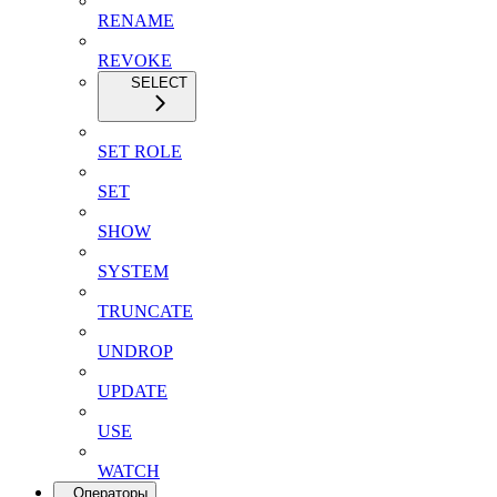
RENAME
REVOKE
SELECT
SET ROLE
SET
SHOW
SYSTEM
TRUNCATE
UNDROP
UPDATE
USE
WATCH
Операторы