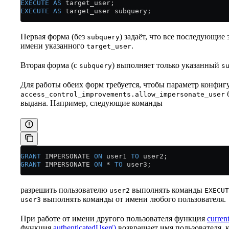
EXECUTE
 AS
 target_user;
EXECUTE
 AS
 target_user subquery;
Первая форма (без
) задаёт, что все последующие
subquery
имени указанного
.
target_user
Вторая форма (с
) выполняет только указанный
subquery
s
Для работы обеих форм требуется, чтобы параметр конфиг
access_control_improvements.allow_impersonate_user
выдана. Например, следующие команды
GRANT
 IMPERSONATE 
ON
 user1 
TO
 user2;
GRANT
 IMPERSONATE 
ON
 *
 TO
 user3;
разрешить пользователю
выполнять команды
user2
EXECUT
выполнять команды от имени любого пользователя.
user3
При работе от имени другого пользователя функция
curren
функция
authenticatedUser()
возвращает имя пользователя,