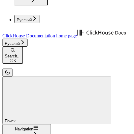
Русский
ClickHouse Documentation
home page
Русский
Search...
⌘
K
Поиск...
Navigation