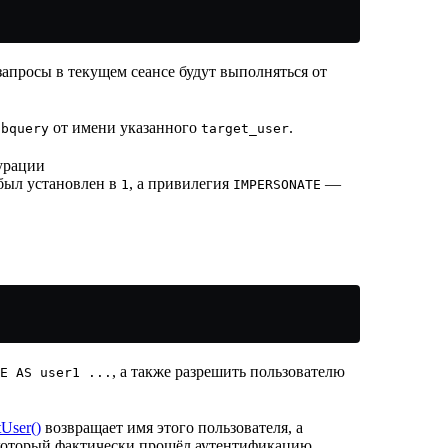
 запросы в текущем сеансе будут выполняться от
от имени указанного
.
ubquery
target_user
урации
был установлен в
, а привилегия
—
1
IMPERSONATE
, а также разрешить пользователю
E AS user1 ...
tUser()
возвращает имя этого пользователя, а
 который фактически прошёл аутентификацию.