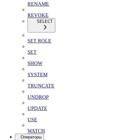
RENAME
REVOKE
SELECT
SET ROLE
SET
SHOW
SYSTEM
TRUNCATE
UNDROP
UPDATE
USE
WATCH
Операторы