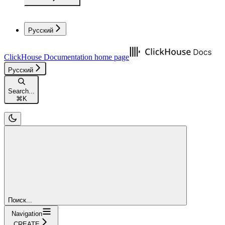
Русский
ClickHouse Documentation
home page
Русский
Search...
⌘
K
Поиск...
Navigation
CREATE