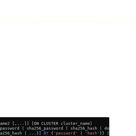
ame2 [,...]] [ON CLUSTER cluster_name]
password | sha256_password | sha256_hash | double_sha1_p
a256_hash | ...}] 
BY
 {
'password'
 | 
'hash'
}} | {ldap 
SERV