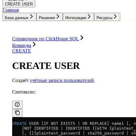
CREATE USER
Главная
База данных
Решения
Интеграции
Ресурсы
База данных
Решения
Интеграции
Ресурсы
Справочник по ClickHouse SQL
Команды
CREATE
CREATE USER
Создаёт
учётные записи пользователей
.
Синтаксис:
CREATE
 USER [IF NOT EXISTS | OR REPLACE] name1 [, n
    [NOT IDENTIFIED | IDENTIFIED {[WITH {plaintext_
    [, {[{plaintext_password | sha256_password | sh