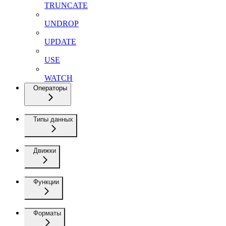
TRUNCATE
UNDROP
UPDATE
USE
WATCH
Операторы
Типы данных
Движки
Функции
Форматы