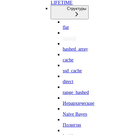
LIFETIME
Структуры
flat
hashed
hashed_array
cache
ssd_cache
direct
range_hashed
Иерархические
Naive Bayes
Полигон