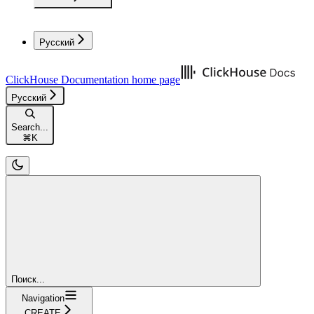
Русский
ClickHouse Documentation
home page
Русский
Search...
⌘
K
Поиск...
Navigation
CREATE