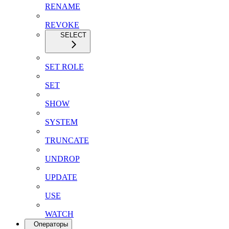
RENAME
REVOKE
SELECT
SET ROLE
SET
SHOW
SYSTEM
TRUNCATE
UNDROP
UPDATE
USE
WATCH
Операторы