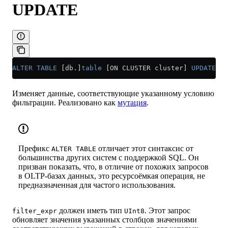
UPDATE
ALTER
 TABLE
 [db.]
table
 [ON CLUSTER cluster] 
UPDATE
 co
Изменяет данные, соответствующие указанному условию
фильтрации. Реализовано как
мутация
.
Префикс
отличает этот синтаксис от
ALTER TABLE
большинства других систем с поддержкой SQL. Он
призван показать, что, в отличие от похожих запросов
в OLTP-базах данных, это ресурсоёмкая операция, не
предназначенная для частого использования.
должен иметь тип
. Этот запрос
filter_expr
UInt8
обновляет значения указанных столбцов значениями