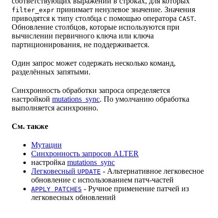
соответствующих выражений в строках, для которых
принимает ненулевое значение. Значения
filter_expr
приводятся к типу столбца с помощью оператора
.
CAST
Обновление столбцов, которые используются при
вычислении первичного ключа или ключа
партиционирования, не поддерживается.
Один запрос может содержать несколько команд,
разделённых запятыми.
Синхронность обработки запроса определяется
настройкой
mutations_sync
. По умолчанию обработка
выполняется асинхронно.
См. также
Мутации
Синхронность запросов ALTER
настройка
mutations_sync
Легковесный
- Альтернативное легковесное
UPDATE
обновление с использованием патч-частей
- Ручное применение патчей из
APPLY PATCHES
легковесных обновлений