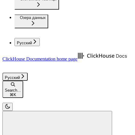
Озера данных
Русский
ClickHouse Documentation
home page
Русский
Search...
⌘
K