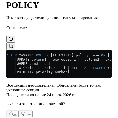
POLICY
Изменяет существующую политику маскирования.
Синтаксис:
ALTER
 MASKING 
POLICY
 [IF EXISTS] policy_name 
ON
 [data
    [UPDATE column1 = expression1 [, column2 = expres
    [WHERE condition]
    [TO {role1 [, role2 ...] | ALL | ALL 
EXCEPT
 role1
    [PRIORITY priority_number]
Все секции необязательны. Обновлены будут только
указанные секции.
Последнее изменение
24 июля 2026 г.
Была ли эта страница полезной?
Да
Нет