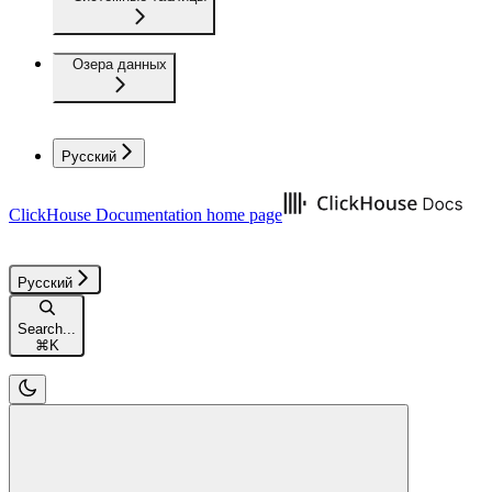
Озера данных
Русский
ClickHouse Documentation
home page
Русский
Search...
⌘
K