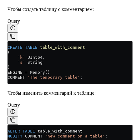
Чтобы создать таблицу с комментарием:
Query
CREATE
 TABLE
 table_with_comment
(
    `k`
 UInt64,
    `s`
 String
)
ENGINE 
=
 Memory()
COMMENT 
'The temporary table'
;
Чтобы изменить комментарий к таблице:
Query
ALTER
 TABLE
 table_with_comment 
MODIFY
 COMMENT 
'new comment on a table'
;