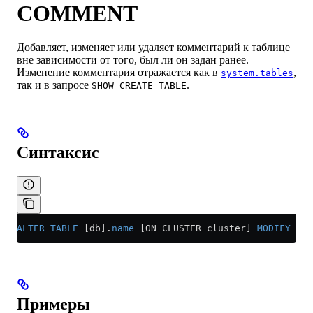
COMMENT
Добавляет, изменяет или удаляет комментарий к таблице
вне зависимости от того, был ли он задан ранее.
Изменение комментария отражается как в
,
system.tables
так и в запросе
.
SHOW CREATE TABLE
Синтаксис
ALTER
 TABLE
 [db].
name
 [ON CLUSTER cluster] 
MODIFY
 COM
Примеры