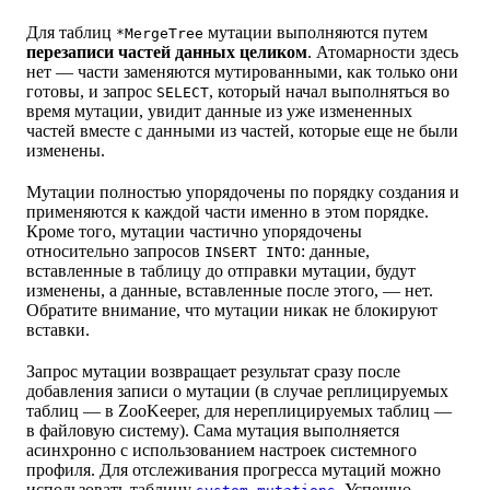
Для таблиц
мутации выполняются путем
*MergeTree
перезаписи частей данных целиком
. Атомарности здесь
нет — части заменяются мутированными, как только они
готовы, и запрос
, который начал выполняться во
SELECT
время мутации, увидит данные из уже измененных
частей вместе с данными из частей, которые еще не были
изменены.
Мутации полностью упорядочены по порядку создания и
применяются к каждой части именно в этом порядке.
Кроме того, мутации частично упорядочены
относительно запросов
: данные,
INSERT INTO
вставленные в таблицу до отправки мутации, будут
изменены, а данные, вставленные после этого, — нет.
Обратите внимание, что мутации никак не блокируют
вставки.
Запрос мутации возвращает результат сразу после
добавления записи о мутации (в случае реплицируемых
таблиц — в ZooKeeper, для нереплицируемых таблиц —
в файловую систему). Сама мутация выполняется
асинхронно с использованием настроек системного
профиля. Для отслеживания прогресса мутаций можно
использовать таблицу
. Успешно