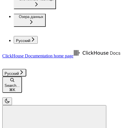
Озера данных
Русский
ClickHouse Documentation
home page
Русский
Search...
⌘
K