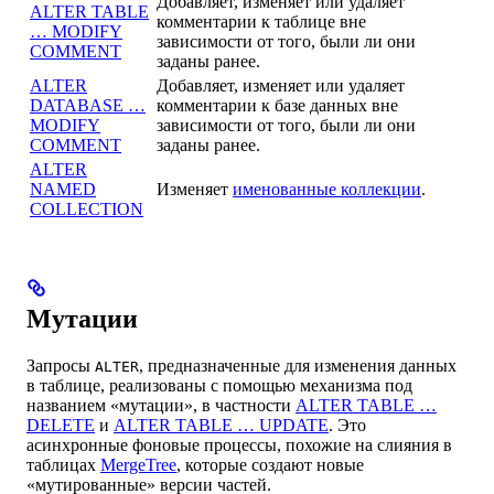
Добавляет, изменяет или удаляет
ALTER TABLE
комментарии к таблице вне
… MODIFY
зависимости от того, были ли они
COMMENT
заданы ранее.
ALTER
Добавляет, изменяет или удаляет
DATABASE …
комментарии к базе данных вне
MODIFY
зависимости от того, были ли они
COMMENT
заданы ранее.
ALTER
NAMED
Изменяет
именованные коллекции
.
COLLECTION
Мутации
Запросы
, предназначенные для изменения данных
ALTER
в таблице, реализованы с помощью механизма под
названием «мутации», в частности
ALTER TABLE …
DELETE
и
ALTER TABLE … UPDATE
. Это
асинхронные фоновые процессы, похожие на слияния в
таблицах
MergeTree
, которые создают новые
«мутированные» версии частей.