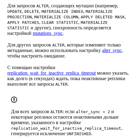
Для запросов
, создающих мутации (например,
ALTER
,
,
,
UPDATE
DELETE
MATERIALIZE INDEX
MATERIALIZE
,
,
,
PROJECTION
MATERIALIZE COLUMN
APPLY DELETED MASK
,
,
APPLY PATCHES
CLEAR STATISTIC
MATERIALIZE
и другие), синхронность определяется
STATISTIC
настройкой
mutations_sync
.
Для других запросов
, которые изменяют только
ALTER
метаданные, можно использовать настройку
alter_sync
,
чтобы настроить ожидание.
С помощью настройки
replication_wait_for_inactive_replica_timeout
можно указать,
как долго (в секундах) ждать, пока неактивные реплики
выполнят все запросы
.
ALTER
Для всех запросов
: если
и
ALTER
alter_sync = 2
некоторые реплики остаются неактивными дольше
времени, указанного в настройке
,
replication_wait_for_inactive_replica_timeout
генерируется исключение
.
UNFINISHED