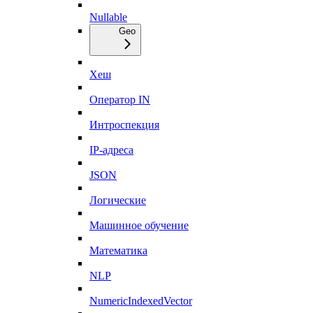
Nullable
Geo
Хеш
Оператор IN
Интроспекция
IP-адреса
JSON
Логические
Машинное обучение
Математика
NLP
NumericIndexedVector