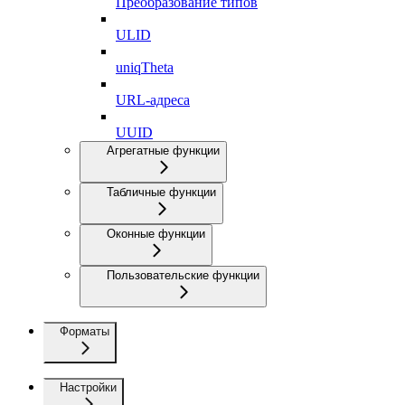
Преобразование типов
ULID
uniqTheta
URL-адреса
UUID
Агрегатные функции
Табличные функции
Оконные функции
Пользовательские функции
Форматы
Настройки