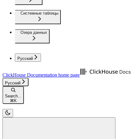
Системные таблицы
Озера данных
Русский
ClickHouse Documentation
home page
Русский
Search...
⌘
K