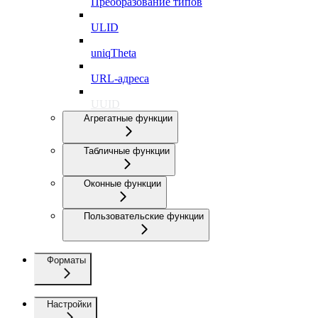
Преобразование типов
ULID
uniqTheta
URL-адреса
UUID
Агрегатные функции
Табличные функции
Оконные функции
Пользовательские функции
Форматы
Настройки