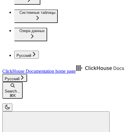
Системные таблицы
Озера данных
Русский
ClickHouse Documentation
home page
Русский
Search...
⌘
K