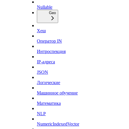
Nullable
Geo
Хеш
Оператор IN
Интроспекция
IP-адреса
JSON
Логические
Машинное обучение
Математика
NLP
NumericIndexedVector