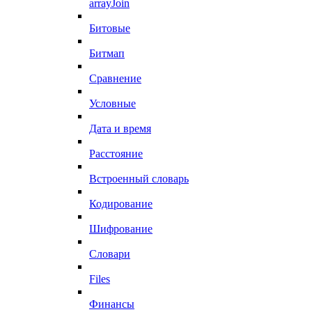
arrayJoin
Битовые
Битмап
Сравнение
Условные
Дата и время
Расстояние
Встроенный словарь
Кодирование
Шифрование
Словари
Files
Финансы