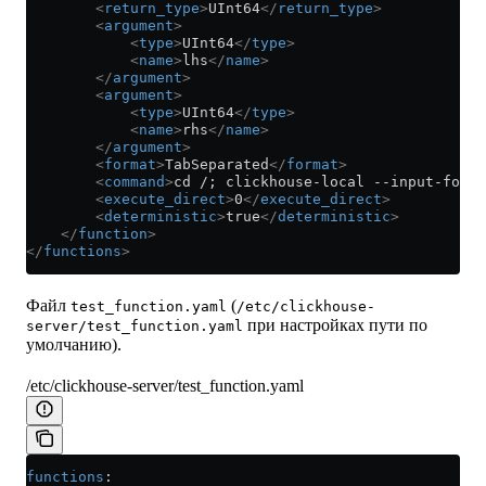
        <
return_type
>
UInt64
</
return_type
>
        <
argument
>
            <
type
>
UInt64
</
type
>
            <
name
>
lhs
</
name
>
        </
argument
>
        <
argument
>
            <
type
>
UInt64
</
type
>
            <
name
>
rhs
</
name
>
        </
argument
>
        <
format
>
TabSeparated
</
format
>
        <
command
>
cd /; clickhouse-local --input-forma
        <
execute_direct
>
0
</
execute_direct
>
        <
deterministic
>
true
</
deterministic
>
    </
function
>
</
functions
>
Файл
(
test_function.yaml
/etc/clickhouse-
при настройках пути по
server/test_function.yaml
умолчанию).
/etc/clickhouse-server/test_function.yaml
functions
: