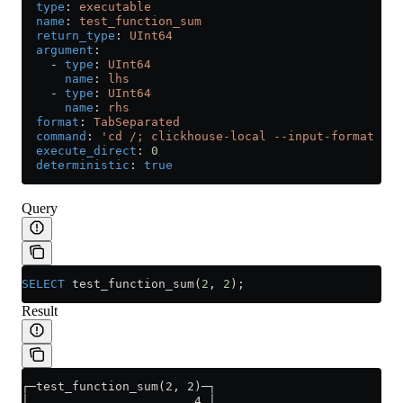
  type
: 
executable
  name
: 
test_function_sum
  return_type
: 
UInt64
  argument
:
    - 
type
: 
UInt64
      name
: 
lhs
    - 
type
: 
UInt64
      name
: 
rhs
  format
: 
TabSeparated
  command
: 
'cd /; clickhouse-local --input-format Tab
  execute_direct
: 
0
  deterministic
: 
true
Query
SELECT
 test_function_sum(
2
, 
2
);
Result
┌─test_function_sum(2, 2)─┐
│                       4 │