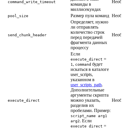
Необяза
command_write_timeout
команды в
миллисекундах
Размер пула команд
Необяза
pool_size
Определяет, нужно
ли отправлять
количество строк
Необяза
send_chunk_header
перед передачей
фрагмента данных
процессу
Если
=
execute_direct
,
будет
1
command
искаться в каталоге
user_scripts,
указанном в
user_scripts_path
.
Дополнительные
аргументы скрипта
можно указать,
Необяза
execute_direct
разделив их
пробелами. Пример:
script_name arg1
. Если
arg2
=
execute_direct