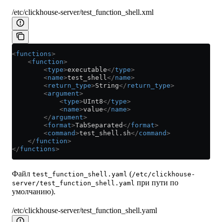
/etc/clickhouse-server/test_function_shell.xml
<
functions
>
    <
function
>
        <
type
>
executable
</
type
>
        <
name
>
test_shell
</
name
>
        <
return_type
>
String
</
return_type
>
        <
argument
>
            <
type
>
UInt8
</
type
>
            <
name
>
value
</
name
>
        </
argument
>
        <
format
>
TabSeparated
</
format
>
        <
command
>
test_shell.sh
</
command
>
    </
function
>
</
functions
>
Файл
(
test_function_shell.yaml
/etc/clickhouse-
при пути по
server/test_function_shell.yaml
умолчанию).
/etc/clickhouse-server/test_function_shell.yaml