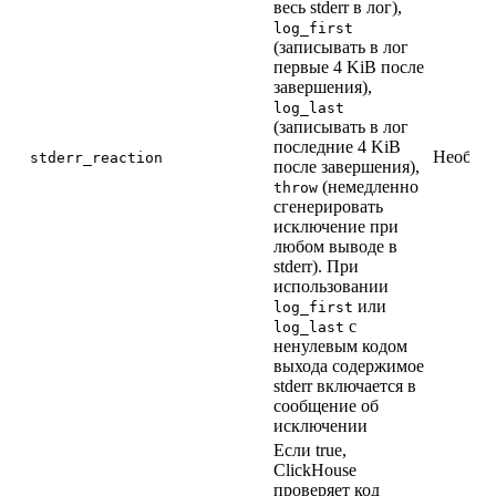
весь stderr в лог),
log_first
(записывать в лог
первые 4 KiB после
завершения),
log_last
(записывать в лог
последние 4 KiB
Необяза
stderr_reaction
после завершения),
(немедленно
throw
сгенерировать
исключение при
любом выводе в
stderr). При
использовании
или
log_first
с
log_last
ненулевым кодом
выхода содержимое
stderr включается в
сообщение об
исключении
Если true,
ClickHouse
проверяет код