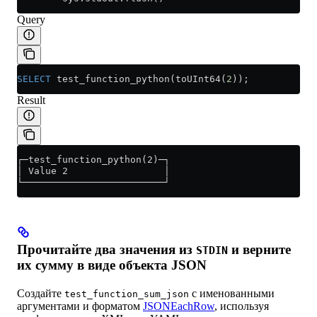
Query
SELECT
 test_function_python(toUInt64(
2
));
Result
┌─test_function_python(2)─┐
│ Value 2                 │
└─────────────────────────┘
Прочитайте два значения из
и верните
STDIN
их сумму в виде объекта JSON
Создайте
с именованными
test_function_sum_json
аргументами и форматом
JSONEachRow
, используя