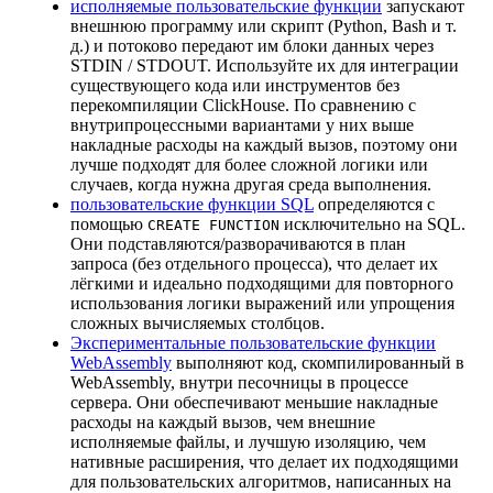
исполняемые пользовательские функции
запускают
внешнюю программу или скрипт (Python, Bash и т.
д.) и потоково передают им блоки данных через
STDIN / STDOUT. Используйте их для интеграции
существующего кода или инструментов без
перекомпиляции ClickHouse. По сравнению с
внутрипроцессными вариантами у них выше
накладные расходы на каждый вызов, поэтому они
лучше подходят для более сложной логики или
случаев, когда нужна другая среда выполнения.
пользовательские функции SQL
определяются с
помощью
исключительно на SQL.
CREATE FUNCTION
Они подставляются/разворачиваются в план
запроса (без отдельного процесса), что делает их
лёгкими и идеально подходящими для повторного
использования логики выражений или упрощения
сложных вычисляемых столбцов.
Экспериментальные пользовательские функции
WebAssembly
выполняют код, скомпилированный в
WebAssembly, внутри песочницы в процессе
сервера. Они обеспечивают меньшие накладные
расходы на каждый вызов, чем внешние
исполняемые файлы, и лучшую изоляцию, чем
нативные расширения, что делает их подходящими
для пользовательских алгоритмов, написанных на