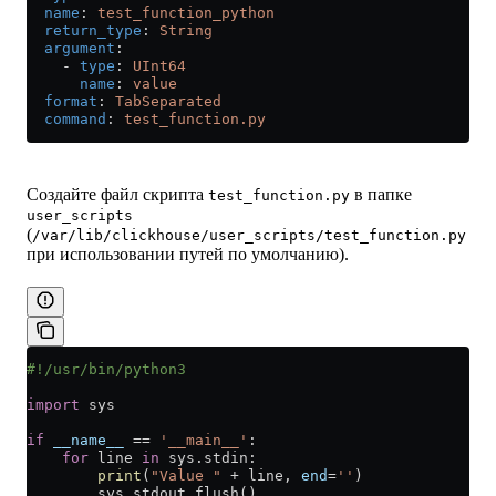
  name
: 
test_function_python
  return_type
: 
String
  argument
:
    - 
type
: 
UInt64
      name
: 
value
  format
: 
TabSeparated
  command
: 
test_function.py
Создайте файл скрипта
в папке
test_function.py
user_scripts
(
/var/lib/clickhouse/user_scripts/test_function.py
при использовании путей по умолчанию).
#!/usr/bin/python3
import
 sys
if
 __name__
 ==
 '__main__'
:
    for
 line 
in
 sys.stdin:
        print
(
"Value "
 +
 line, 
end
=
''
)
        sys.stdout.flush()