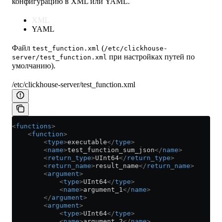
конфигурацию в XML или YAML.
XML
YAML
Файл
(
test_function.xml
/etc/clickhouse-
при настройках путей по
server/test_function.xml
умолчанию).
/etc/clickhouse-server/test_function.xml
<
functions
>
    <
function
>
        <
type
>
executable
</
type
>
        <
name
>
test_function_sum_json
</
name
>
        <
return_type
>
UInt64
</
return_type
>
        <
return_name
>
result_name
</
return_name
>
        <
argument
>
            <
type
>
UInt64
</
type
>
            <
name
>
argument_1
</
name
>
        </
argument
>
        <
argument
>
            <
type
>
UInt64
</
type
>
            <
name
>
argument_2
</
name
>