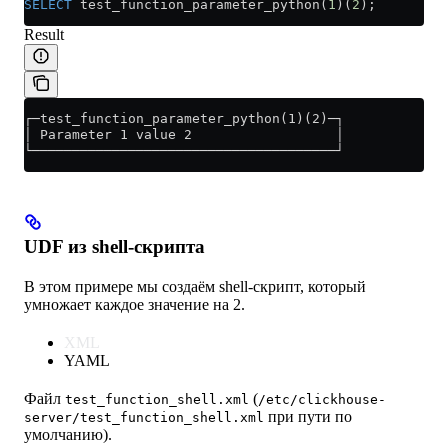
SELECT
 test_function_parameter_python(
1
)(
2
);
Result
┌─test_function_parameter_python(1)(2)─┐
│ Parameter 1 value 2                  │
└──────────────────────────────────────┘
UDF из shell-скрипта
В этом примере мы создаём shell-скрипт, который
умножает каждое значение на 2.
XML
YAML
Файл
(
test_function_shell.xml
/etc/clickhouse-
при пути по
server/test_function_shell.xml
умолчанию).