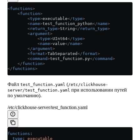
<
functions
>
    <
function
>
        <
type
>
executable
</
type
>
        <
name
>
test_function_python
</
name
>
        <
return_type
>
String
</
return_type
>
        <
argument
>
            <
type
>
UInt64
</
type
>
            <
name
>
value
</
name
>
        </
argument
>
        <
format
>
TabSeparated
</
format
>
        <
command
>
test_function.py
</
command
>
    </
function
>
</
functions
>
Файл
(
test_function.yaml
/etc/clickhouse-
при использовании путей
server/test_function.yaml
по умолчанию).
/etc/clickhouse-server/test_function.yaml
functions
:
  type
: 
executable