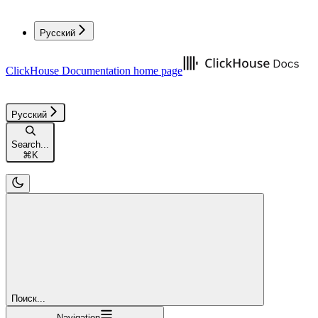
Русский
ClickHouse Documentation
home page
Русский
Search...
⌘
K
Поиск...
Navigation