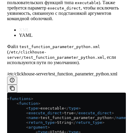
пользовательских функций типа
). Также
executable
требуется параметр
, чтобы исключить
execute_direct
уязвимость, связанную с подстановкой аргументов
командной оболочкой.
XML
YAML
Файл
test_function_parameter_python.xml
(
/etc/clickhouse-
, если
server/test_function_parameter_python.xml
используются пути по умолчанию).
/etc/clickhouse-server/test_function_parameter_python.xml
<
functions
>
    <
function
>
        <
type
>
executable
</
type
>
        <
execute_direct
>
true
</
execute_direct
>
        <
name
>
test_function_parameter_python
</
name
>
        <
return_type
>
String
</
return_type
>
        <
argument
>
            <
type
>
UInt64
</
type
>