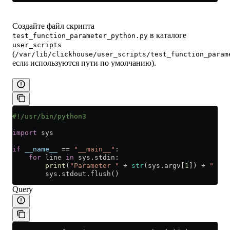
Создайте файл скрипта
в каталоге
test_function_parameter_python.py
user_scripts
(
/var/lib/clickhouse/user_scripts/test_function_param
если используются пути по умолчанию).
#!/usr/bin/python3
import
 sys
if
 __name__
 ==
 "__main__"
:
    for
 line 
in
 sys.stdin:
        print
(
"Parameter "
 +
 str
(sys.argv[
1
]) 
+
 " val
        sys.stdout.flush()
Query