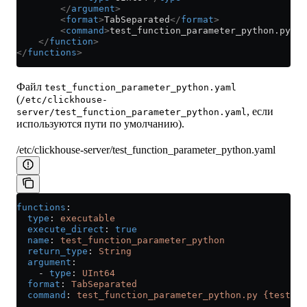
        </
argument
>
        <
format
>
TabSeparated
</
format
>
        <
command
>
test_function_parameter_python.py {t
    </
function
>
</
functions
>
Файл
test_function_parameter_python.yaml
(
/etc/clickhouse-
, если
server/test_function_parameter_python.yaml
используются пути по умолчанию).
/etc/clickhouse-server/test_function_parameter_python.yaml
functions
:
  type
: 
executable
  execute_direct
: 
true
  name
: 
test_function_parameter_python
  return_type
: 
String
  argument
:
    - 
type
: 
UInt64
  format
: 
TabSeparated
  command
: 
test_function_parameter_python.py {test_pa