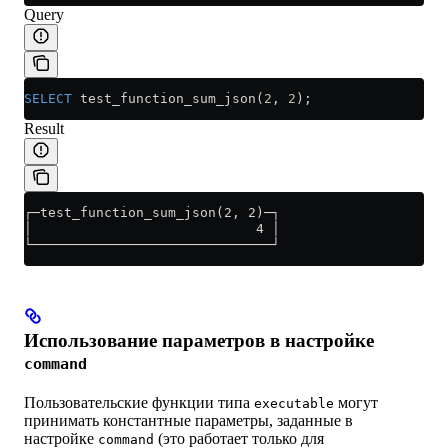
Query
SELECT
 test_function_sum_json(
2
, 
2
);
Result
┌─test_function_sum_json(2, 2)─┐
│                            4 │
└──────────────────────────────┘
Использование параметров в настройке
command
Пользовательские функции типа
могут
executable
принимать константные параметры, заданные в
настройке
(это работает только для
command