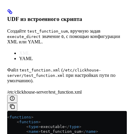
UDF из встроенного скрипта
Создайте
, вручную задав
test_function_sum
значение
, с помощью конфигурации
execute_direct
0
XML или YAML.
XML
YAML
Файл
(
test_function.xml
/etc/clickhouse-
при настройках пути по
server/test_function.xml
умолчанию).
/etc/clickhouse-server/test_function.xml
<
functions
>
    <
function
>
        <
type
>
executable
</
type
>
        <
name
>
test_function_sum
</
name
>