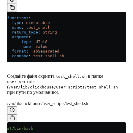
functions
:
  type
: 
executable
  name
: 
test_shell
  return_type
: 
String
  argument
:
    - 
type
: 
UInt8
      name
: 
value
  format
: 
TabSeparated
  command
: 
test_shell.sh
Создайте файл скрипта
в папке
test_shell.sh
user_scripts
(
/var/lib/clickhouse/user_scripts/test_shell.sh
при пути по умолчанию).
/var/lib/clickhouse/user_scripts/test_shell.sh
#!/bin/bash