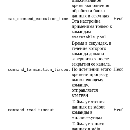
Максимальное
время выполнения
обработки блока
данных в секундах.
Необяза
max_command_execution_time
Эта настройка
применима только к
командам
executable_pool
Время в секундах, в
течение которого
команда должна
завершиться после
закрытия ее канала.
По истечении этого
Необяза
command_termination_timeout
времени процессу,
выполняющему
команду,
отправляется
SIGTERM
Тайм-аут чтения
данных из stdout
Необяза
command_read_timeout
команды в
миллисекундах
Тайм-аут записи
данных в stdin