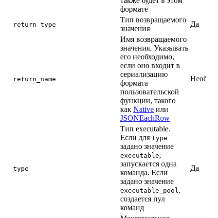
также будет в этом
формате
Тип возвращаемого
Да
return_type
значения
Имя возвращаемого
значения. Указывать
его необходимо,
если оно входит в
сериализацию
Необяза
return_name
формата
пользовательской
функции, такого
как
Native
или
JSONEachRow
Тип executable.
Если для
type
задано значение
,
executable
запускается одна
Да
type
команда. Если
задано значение
,
executable_pool
создается пул
команд