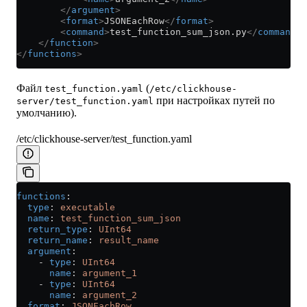
        </
argument
>
        <
format
>
JSONEachRow
</
format
>
        <
command
>
test_function_sum_json.py
</
command
>
    </
function
>
</
functions
>
Файл
(
test_function.yaml
/etc/clickhouse-
при настройках путей по
server/test_function.yaml
умолчанию).
/etc/clickhouse-server/test_function.yaml
functions
:
  type
: 
executable
  name
: 
test_function_sum_json
  return_type
: 
UInt64
  return_name
: 
result_name
  argument
:
    - 
type
: 
UInt64
      name
: 
argument_1
    - 
type
: 
UInt64
      name
: 
argument_2
  format
: 
JSONEachRow