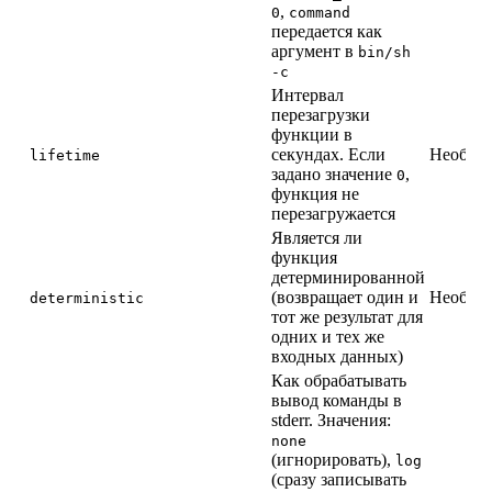
,
0
command
передается как
аргумент в
bin/sh
-c
Интервал
перезагрузки
функции в
секундах. Если
Необяза
lifetime
задано значение
,
0
функция не
перезагружается
Является ли
функция
детерминированной
(возвращает один и
Необяза
deterministic
тот же результат для
одних и тех же
входных данных)
Как обрабатывать
вывод команды в
stderr. Значения:
none
(игнорировать),
log
(сразу записывать