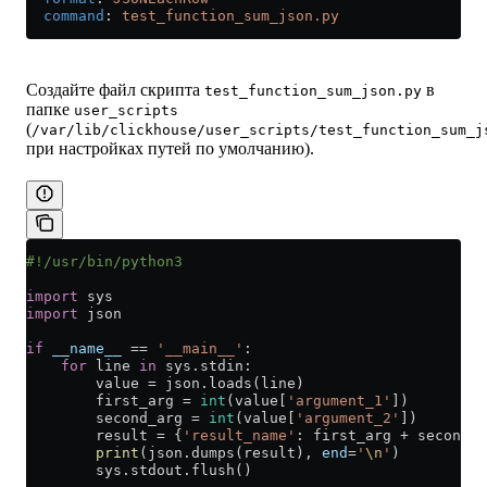
  command
: 
test_function_sum_json.py
Создайте файл скрипта
в
test_function_sum_json.py
папке
user_scripts
(
/var/lib/clickhouse/user_scripts/test_function_sum_j
при настройках путей по умолчанию).
#!/usr/bin/python3
import
 sys
import
 json
if
 __name__
 ==
 '__main__'
:
    for
 line 
in
 sys.stdin:
        value 
=
 json.loads(line)
        first_arg 
=
 int
(value[
'argument_1'
])
        second_arg 
=
 int
(value[
'argument_2'
])
        result 
=
 {
'result_name'
: first_arg 
+
 second_a
        print
(json.dumps(result), 
end
=
'
\n
'
)
        sys.stdout.flush()