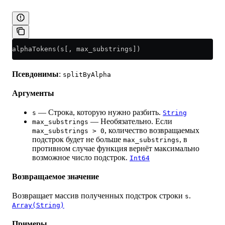
alphaTokens(s[, max_substrings])
Псевдонимы
:
splitByAlpha
Аргументы
— Строка, которую нужно разбить.
s
String
— Необязательно. Если
max_substrings
, количество возвращаемых
max_substrings > 0
подстрок будет не больше
, в
max_substrings
противном случае функция вернёт максимально
возможное число подстрок.
Int64
Возвращаемое значение
Возвращает массив полученных подстрок строки
.
s
Array(String)
Примеры