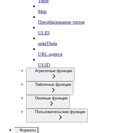
Tuple
Map
Преобразование типов
ULID
uniqTheta
URL-адреса
UUID
Агрегатные функции
Табличные функции
Оконные функции
Пользовательские функции
Форматы