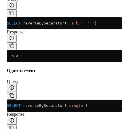
SELECT
 reverseBySeparator(
'.a.b.'
, 
'.'
)
Response
'.b.a.'
Один элемент
Query
SELECT
 reverseBySeparator(
'single'
)
Response