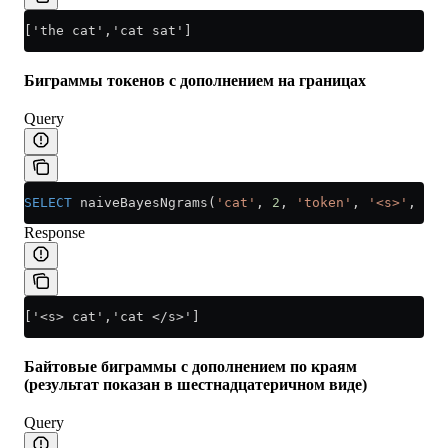
['the cat','cat sat']
Биграммы токенов с дополнением на границах
Query
SELECT
 naiveBayesNgrams(
'cat'
, 
2
, 
'token'
, 
'<s>'
, 
'</
Response
['<s> cat','cat </s>']
Байтовые биграммы с дополнением по краям
(результат показан в шестнадцатеричном виде)
Query