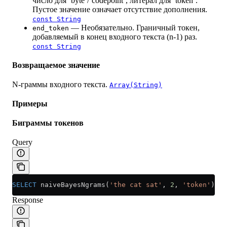
число для ‘byte’/‘codepoint’, литерал для ‘token’.
Пустое значение означает отсутствие дополнения.
const String
— Необязательно. Граничный токен,
end_token
добавляемый в конец входного текста (n-1) раз.
const String
Возвращаемое значение
N-граммы входного текста.
Array(String)
Примеры
Биграммы токенов
Query
SELECT
 naiveBayesNgrams(
'the cat sat'
, 
2
, 
'token'
);
Response