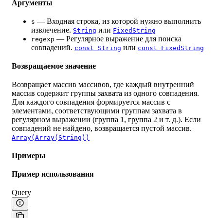
Аргументы
— Входная строка, из которой нужно выполнить
s
извлечение.
или
String
FixedString
— Регулярное выражение для поиска
regexp
совпадений.
или
const String
const FixedString
Возвращаемое значение
Возвращает массив массивов, где каждый внутренний
массив содержит группы захвата из одного совпадения.
Для каждого совпадения формируется массив с
элементами, соответствующими группам захвата в
регулярном выражении (группа 1, группа 2 и т. д.). Если
совпадений не найдено, возвращается пустой массив.
Array(Array(String))
Примеры
Пример использования
Query