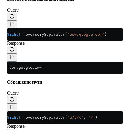
Query
SELECT
 reverseBySeparator(
'www.google.com'
)
Response
'com.google.www'
Обращение пути
Query
SELECT
 reverseBySeparator(
'a/b/c'
, 
'/'
)
Response