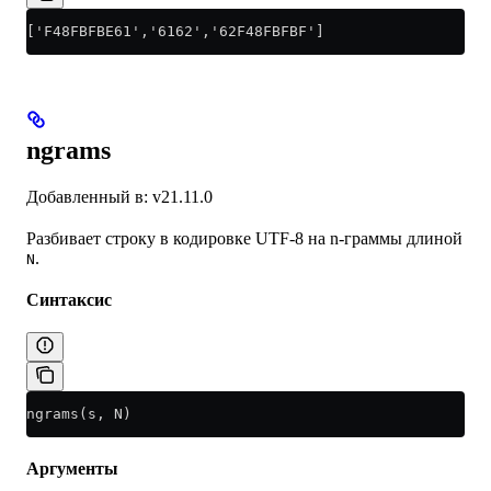
['F48FBFBE61','6162','62F48FBFBF']
ngrams
Добавленный в: v21.11.0
Разбивает строку в кодировке UTF-8 на n-граммы длиной
.
N
Синтаксис
ngrams(s, N)
Аргументы