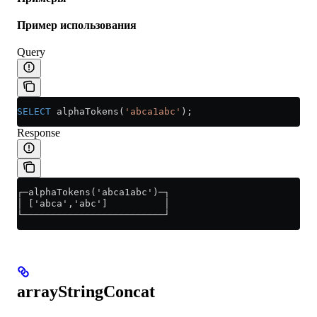
Пример использования
Query
SELECT
 alphaTokens(
'abca1abc'
);
Response
┌─alphaTokens('abca1abc')─┐
│ ['abca','abc']          │
└─────────────────────────┘
arrayStringConcat