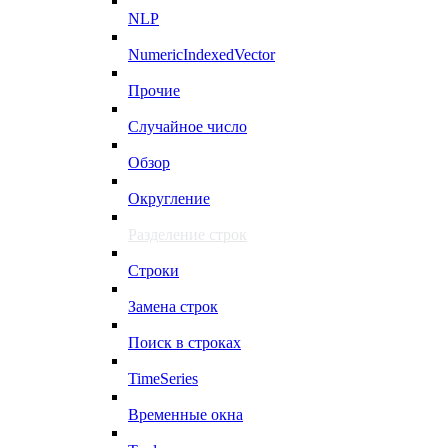
NLP
NumericIndexedVector
Прочие
Случайное число
Обзор
Округление
Разделение строк
Строки
Замена строк
Поиск в строках
TimeSeries
Временные окна