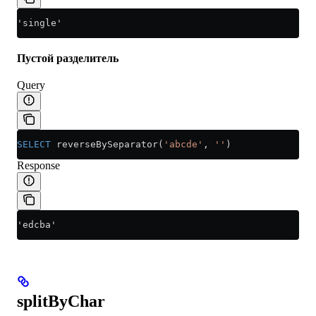
'single'
Пустой разделитель
Query
SELECT
 reverseBySeparator(
'abcde'
, 
''
)
Response
'edcba'
splitByChar