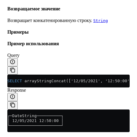
Возвращаемое значение
Возвращает конкатенированную строку.
String
Примеры
Пример использования
Query
SELECT
 arrayStringConcat(['12/05/2021', '12:50:00'], 
Response
┌─DateString──────────┐
│ 12/05/2021 12:50:00 │
└─────────────────────┘