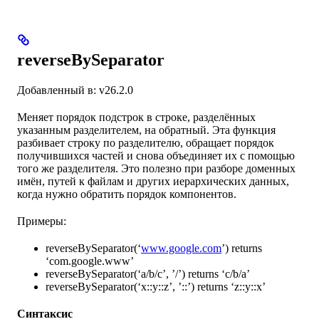
reverseBySeparator
Добавленный в: v26.2.0
Меняет порядок подстрок в строке, разделённых
указанным разделителем, на обратный. Эта функция
разбивает строку по разделителю, обращает порядок
получившихся частей и снова объединяет их с помощью
того же разделителя. Это полезно при разборе доменных
имён, путей к файлам и других иерархических данных,
когда нужно обратить порядок компонентов.
Примеры:
reverseBySeparator(‘
www.google.com
’) returns
‘com.google.www’
reverseBySeparator(‘a/b/c’, ’/’) returns ‘c/b/a’
reverseBySeparator(‘x::y::z’, ’::’) returns ‘z::y::x’
Синтаксис