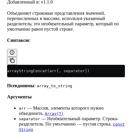
Добавленный в: v1.1.0
Объединяет строковые представления значений,
перечисленных в массиве, используя указанный
разделитель; это необязательный параметр, который по
умолчанию равен пустой строке.
Синтаксис
arrayStringConcat(arr[, separator])
Псевдонимы
:
array_to_string
Аргументы
— Массив, элементы которого нужно
arr
объединить.
Array(T)
— Необязательный параметр. Строка-
separator
разделитель. По умолчанию — пустая строка.
const
String