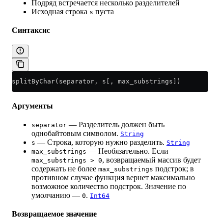
Подряд встречается несколько разделителей
Исходная строка
пуста
s
Синтаксис
splitByChar(separator, s[, max_substrings])
Аргументы
— Разделитель должен быть
separator
однобайтовым символом.
String
— Строка, которую нужно разделить.
s
String
— Необязательно. Если
max_substrings
, возвращаемый массив будет
max_substrings > 0
содержать не более
подстрок; в
max_substrings
противном случае функция вернет максимально
возможное количество подстрок. Значение по
умолчанию —
.
0
Int64
Возвращаемое значение