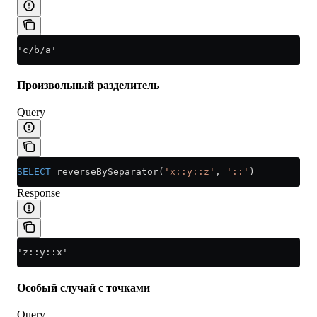
'c/b/a'
Произвольный разделитель
Query
SELECT
 reverseBySeparator(
'x::y::z'
, 
'::'
)
Response
'z::y::x'
Особый случай с точками
Query