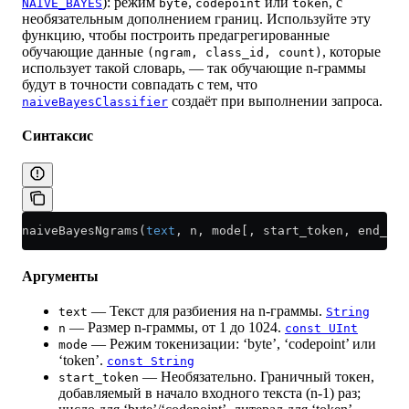
): режим
,
или
, с
NAIVE_BAYES
byte
codepoint
token
необязательным дополнением границ. Используйте эту
функцию, чтобы построить предагрегированные
обучающие данные
, которые
(ngram, class_id, count)
использует такой словарь, — так обучающие n-граммы
будут в точности совпадать с тем, что
создаёт при выполнении запроса.
naiveBayesClassifier
Синтаксис
naiveBayesNgrams(
text
, n, mode[, start_token, end_tok
Аргументы
— Текст для разбиения на n-граммы.
text
String
— Размер n-граммы, от 1 до 1024.
n
const UInt
— Режим токенизации: ‘byte’, ‘codepoint’ или
mode
‘token’.
const String
— Необязательно. Граничный токен,
start_token
добавляемый в начало входного текста (n-1) раз;