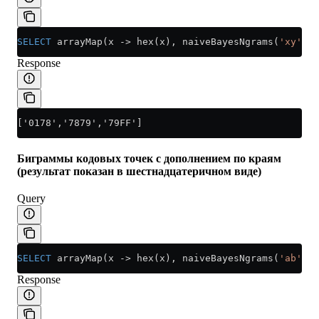
SELECT
 arrayMap(x 
->
 hex(x), naiveBayesNgrams(
'xy'
, 
2
Response
['0178','7879','79FF']
Биграммы кодовых точек с дополнением по краям
(результат показан в шестнадцатеричном виде)
Query
SELECT
 arrayMap(x 
->
 hex(x), naiveBayesNgrams(
'ab'
, 
2
Response