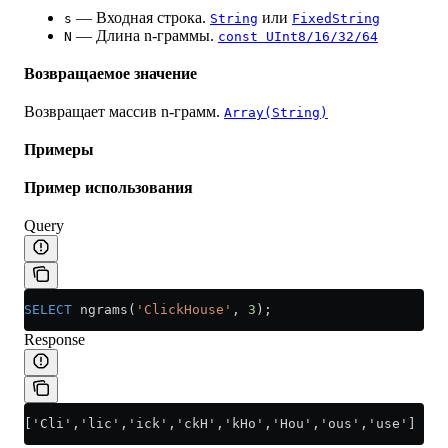
— Входная строка.
или
s
String
FixedString
— Длина n-граммы.
N
const UInt8/16/32/64
Возвращаемое значение
Возвращает массив n-грамм.
Array(String)
Примеры
Пример использования
Query
SELECT
 ngrams(
'ClickHouse'
, 
3
);
Response
['Cli','lic','ick','ckH','kHo','Hou','ous','use']