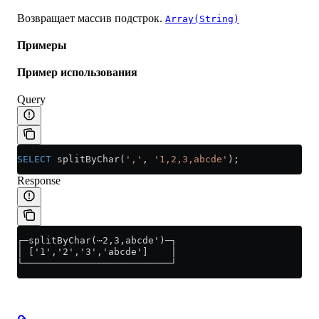
Возвращает массив подстрок.
Array(String)
Примеры
Пример использования
Query
SELECT
 splitByChar(
','
, 
'1,2,3,abcde'
);
Response
┌─splitByChar(⋯2,3,abcde')─┐
│ ['1','2','3','abcde']    │
└──────────────────────────┘