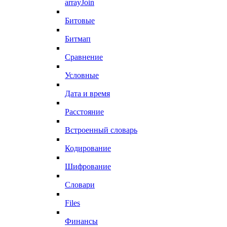
arrayJoin
Битовые
Битмап
Сравнение
Условные
Дата и время
Расстояние
Встроенный словарь
Кодирование
Шифрование
Словари
Files
Финансы