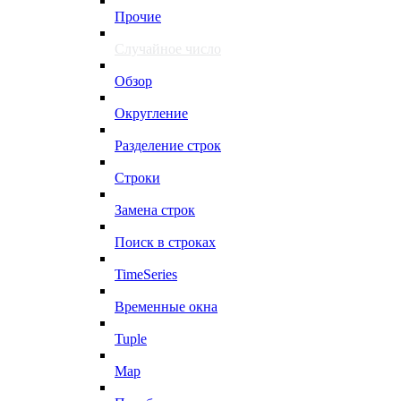
Прочие
Случайное число
Обзор
Округление
Разделение строк
Строки
Замена строк
Поиск в строках
TimeSeries
Временные окна
Tuple
Map