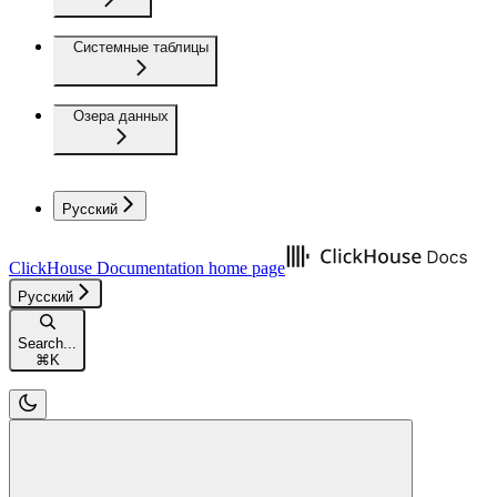
Системные таблицы
Озера данных
Русский
ClickHouse Documentation
home page
Русский
Search...
⌘
K