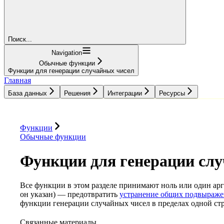
Поиск...
Navigation
Обычные функции
Функции для генерации случайных чисел
Главная
База данных
Решения
Интеграции
Ресурсы
База данных
Решения
Интеграции
Ресурсы
Функции
Обычные функции
Функции для генерации сл
Все функции в этом разделе принимают ноль или один арг
он указан) — предотвратить
устранение общих подвыраж
функции генерации случайных чисел в пределах одной ст
Связанные материалы