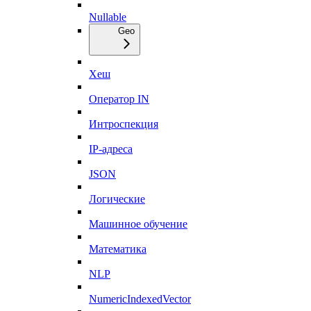
Nullable
Geo
Хеш
Оператор IN
Интроспекция
IP-адреса
JSON
Логические
Машинное обучение
Математика
NLP
NumericIndexedVector