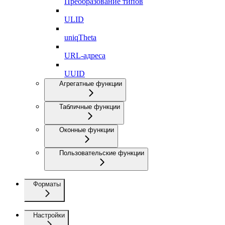
Преобразование типов
ULID
uniqTheta
URL-адреса
UUID
Агрегатные функции
Табличные функции
Оконные функции
Пользовательские функции
Форматы
Настройки