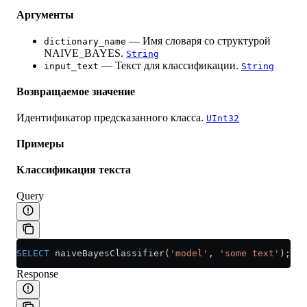
Аргументы
— Имя словаря со структурой
dictionary_name
NAIVE_BAYES.
String
— Текст для классификации.
input_text
String
Возвращаемое значение
Идентификатор предсказанного класса.
UInt32
Примеры
Классификация текста
Query
SELECT
 naiveBayesClassifier(
'model'
, 
'some text'
);
Response