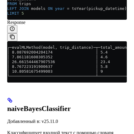
FROM
 trips
LEFT JOIN
 models 
ON
 year
 =
 toYear(pickup_datetime)
LIMIT
 5
Response
┌─evalMLMethod(model, trip_distance)─┬─total_amount─┐
│ 8.087692004204174                  │ 5.4          │
│ 7.861181608305352                  │ 4.6          │
│ 26.661544467907536                 │ 23.4         │
│ 8.767223191900637                  │ 5.8          │
│ 10.80581675499003                  │ 9            │
└────────────────────────────────────┴──────────────┘
naiveBayesClassifier
Добавленный в: v25.11.0
Классифицирует входной текст с помощью словаря