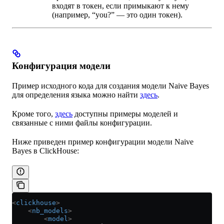
входят в токен, если примыкают к нему
(например, “you?” — это один токен).
Конфигурация модели
Пример исходного кода для создания модели Naive Bayes
для определения языка можно найти
здесь
.
Кроме того,
здесь
доступны примеры моделей и
связанные с ними файлы конфигурации.
Ниже приведен пример конфигурации модели Naive
Bayes в ClickHouse:
<
clickhouse
>
    <
nb_models
>
        <
model
>