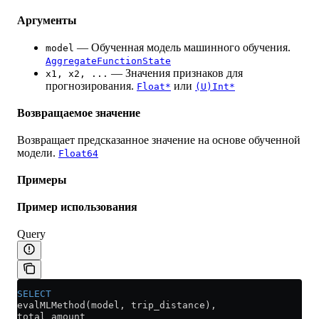
Аргументы
— Обученная модель машинного обучения.
model
AggregateFunctionState
— Значения признаков для
x1, x2, ...
прогнозирования.
или
Float*
(U)Int*
Возвращаемое значение
Возвращает предсказанное значение на основе обученной
модели.
Float64
Примеры
Пример использования
Query
SELECT
evalMLMethod(model, trip_distance),
total_amount