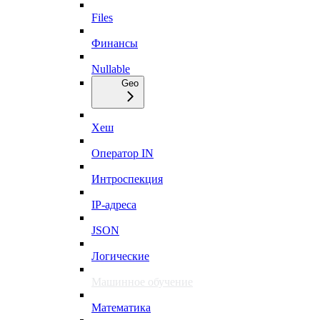
Files
Финансы
Nullable
Geo
Хеш
Оператор IN
Интроспекция
IP-адреса
JSON
Логические
Машинное обучение
Математика