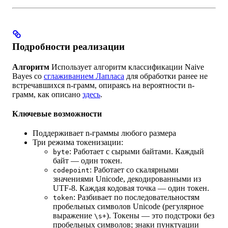
Подробности реализации
Алгоритм
Использует алгоритм классификации Naive
Bayes со
сглаживанием Лапласа
для обработки ранее не
встречавшихся n-грамм, опираясь на вероятности n-
грамм, как описано
здесь
.
Ключевые возможности
Поддерживает n-граммы любого размера
Три режима токенизации:
: Работает с сырыми байтами. Каждый
byte
байт — один токен.
: Работает со скалярными
codepoint
значениями Unicode, декодированными из
UTF‑8. Каждая кодовая точка — один токен.
: Разбивает по последовательностям
token
пробельных символов Unicode (регулярное
выражение
). Токены — это подстроки без
\s+
пробельных символов; знаки пунктуации