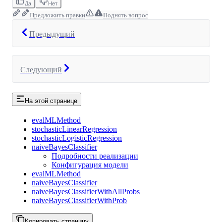
Да
Нет
Предложить правки
Поднять вопрос
Предыдущий
Следующий
На этой странице
evalMLMethod
stochasticLinearRegression
stochasticLogisticRegression
naiveBayesClassifier
Подробности реализации
Конфигурация модели
evalMLMethod
naiveBayesClassifier
naiveBayesClassifierWithAllProbs
naiveBayesClassifierWithProb
Копировать страницу