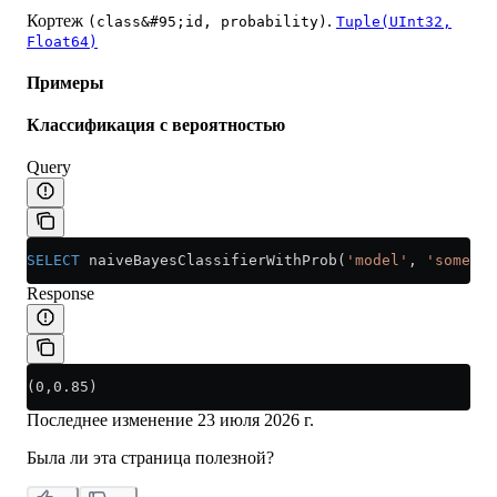
Кортеж
.
(class&#95;id, probability)
Tuple(UInt32,
Float64)
Примеры
Классификация с вероятностью
Query
SELECT
 naiveBayesClassifierWithProb(
'model'
, 
'some te
Response
(0,0.85)
Последнее изменение
23 июля 2026 г.
Была ли эта страница полезной?