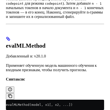
для режима
). Затем добавьте
codepoint
codepoint
n - 1
начальных токенов в начало документа и
конечных
n - 1
токенов — в его конец. Наконец, сгенерируйте n-граммы
и запишите их в сериализованный файл.
evalMLMethod
Добавленный в: v20.1.0
Применяет обученную модель машинного обучения к
входным признакам, чтобы получить прогнозы.
Синтаксис
evalMLMethod(model, x1[, x2, ...])