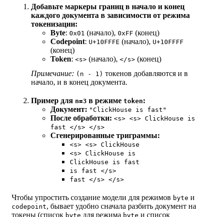
Добавьте маркеры границ в начало и конец
каждого документа в зависимости от режима
токенизации:
Byte
:
(начало),
(конец)
0x01
0xFF
Codepoint
:
(начало),
U+10FFFE
U+10FFFF
(конец)
Token
:
(начало),
(конец)
<s>
</s>
Примечание:
токенов добавляются и в
(n - 1)
начало, и в конец документа.
Пример для
в режиме
:
n=3
token
Документ:
"ClickHouse is fast"
После обработки:
<s> <s> ClickHouse is
fast </s> </s>
Сгенерированные триграммы:
<s> <s> ClickHouse
<s> ClickHouse is
ClickHouse is fast
is fast </s>
fast </s> </s>
Чтобы упростить создание модели для режимов
и
byte
, бывает удобно сначала разбить документ на
codepoint
токены (список
для режима
и список
byte
byte