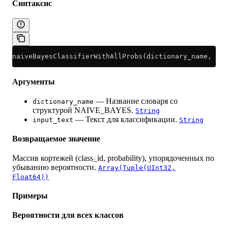
Синтаксис
naiveBayesClassifierWithAllProbs(dictionary_name, inp
Аргументы
— Название словаря со
dictionary_name
структурой NAIVE_BAYES.
String
— Текст для классификации.
input_text
String
Возвращаемое значение
Массив кортежей (class_id, probability), упорядоченных по
убыванию вероятности.
Array(Tuple(UInt32,
Float64))
Примеры
Вероятности для всех классов