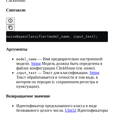
ClickHouse.
Синтаксис
naiveBayesClassifier(model_name, input_text);
Аргументы
— Имя предварительно настроенной
model_name
модели.
String
Модель должна быть определена в
файлах конфигурации ClickHouse (см. ниже).
— Текст для классификации.
String
input_text
Текст обрабатывается в точности в том виде, в
котором он передан (с сохранением регистра и
пунктуации).
Возвращаемое значение
Идентификатор предсказанного класса в виде
беззнакового целого числа.
UInt32
Идентификаторы