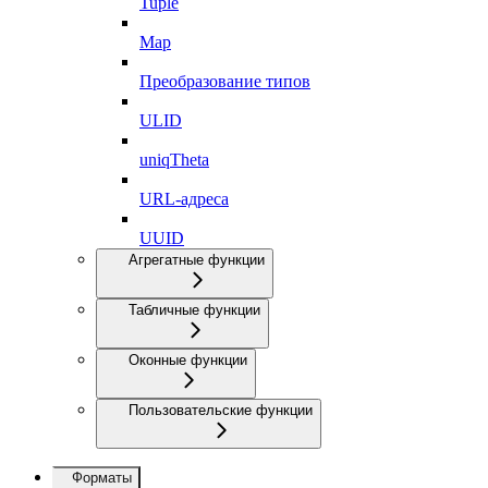
Tuple
Map
Преобразование типов
ULID
uniqTheta
URL-адреса
UUID
Агрегатные функции
Табличные функции
Оконные функции
Пользовательские функции
Форматы