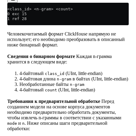
<class_id> <n-gram> <count>
0 exc 15
1 ref 28
Человекочитаемый формат ClickHouse напрямую не
использует; его необходимо преобразовать в описанный
ниже бинарный формат.
Сведения о бинарном формате
Каждая n-грамма
хранится в следующем виде:
4-байтовый
(UInt, little-endian)
class_id
4-байтовая длина
в байтах (UInt, little-endian)
n-gram
Необработанные байты
n-gram
4-байтовый
(UInt, little-endian)
count
Требования к предварительной обработке
Перед
созданием модели на основе корпуса документов
необходимо предварительно обработать документы,
чтобы извлечь n-граммы в соответствии с указанными
и
. Ниже описаны шаги предварительной
mode
n
обработки: