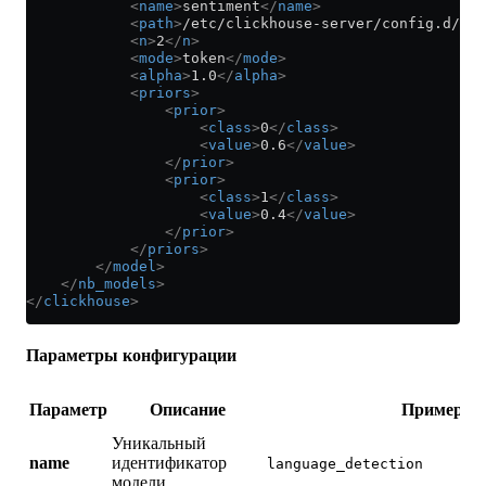
            <
name
>
sentiment
</
name
>
            <
path
>
/etc/clickhouse-server/config.d/sen
            <
n
>
2
</
n
>
            <
mode
>
token
</
mode
>
            <
alpha
>
1.0
</
alpha
>
            <
priors
>
                <
prior
>
                    <
class
>
0
</
class
>
                    <
value
>
0.6
</
value
>
                </
prior
>
                <
prior
>
                    <
class
>
1
</
class
>
                    <
value
>
0.4
</
value
>
                </
prior
>
            </
priors
>
        </
model
>
    </
nb_models
>
</
clickhouse
>
Параметры конфигурации
Параметр
Описание
Пример
Уникальный
name
идентификатор
language_detection
модели