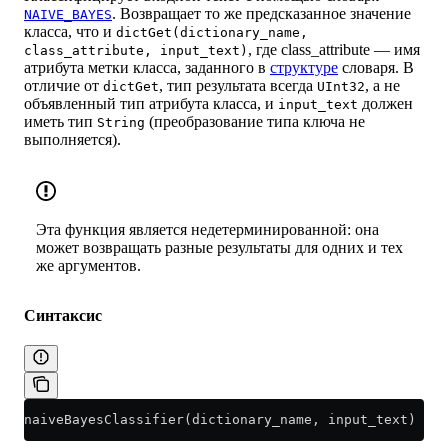
. Возвращает то же предсказанное значение
NAIVE_BAYES
класса, что и
dictGet(dictionary_name,
, где class_attribute — имя
class_attribute, input_text)
атрибута метки класса, заданного в
структуре
словаря. В
отличие от
, тип результата всегда
, а не
dictGet
UInt32
объявленный тип атрибута класса, и
должен
input_text
иметь тип
(преобразование типа ключа не
String
выполняется).
Эта функция является недетерминированной: она
может возвращать разные результаты для одних и тех
же аргументов.
Синтаксис
naiveBayesClassifier(dictionary_name, input_text)