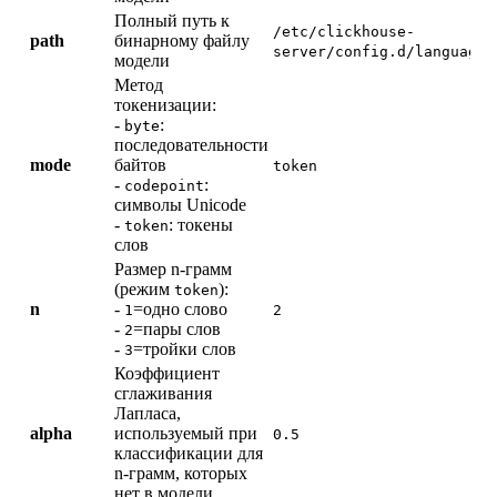
Полный путь к
/etc/clickhouse-
path
бинарному файлу
server/config.d/language_
модели
Метод
токенизации:
-
:
byte
последовательности
mode
байтов
token
-
:
codepoint
символы Unicode
-
: токены
token
слов
Размер n-грамм
(режим
):
token
n
-
=одно слово
1
2
-
=пары слов
2
-
=тройки слов
3
Коэффициент
сглаживания
Лапласа,
alpha
используемый при
0.5
классификации для
n-грамм, которых
нет в модели