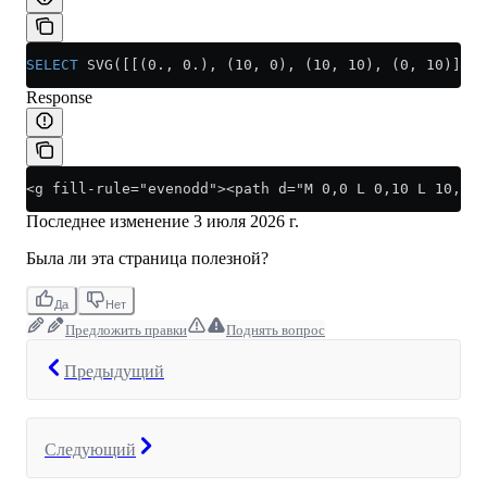
SELECT
 SVG([[(0., 0.), (10, 0), (10, 10), (0, 10)], 
Response
<g fill-rule="evenodd"><path d="M 0,0 L 0,10 L 10,10 
Последнее изменение
3 июля 2026 г.
Была ли эта страница полезной?
Да
Нет
Предложить правки
Поднять вопрос
Предыдущий
Следующий