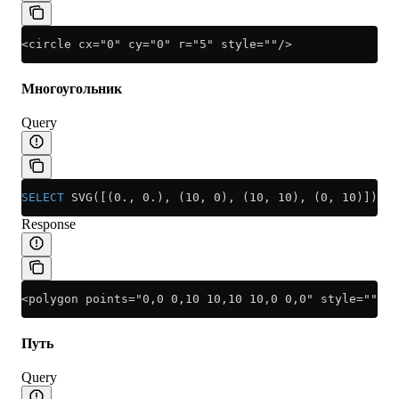
<circle cx="0" cy="0" r="5" style=""/>
Многоугольник
Query
SELECT
 SVG([(0., 0.), (10, 0), (10, 10), (0, 10)])
Response
<polygon points="0,0 0,10 10,10 10,0 0,0" style=""/>
Путь
Query