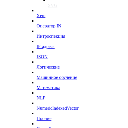
SVG
Хеш
Оператор IN
Интроспекция
IP-адреса
JSON
Логические
Машинное обучение
Математика
NLP
NumericIndexedVector
Прочие