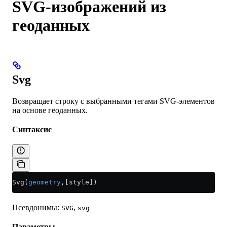
SVG-изображений из
геоданных
Svg
Возвращает строку с выбранными тегами SVG-элементов
на основе геоданных.
Синтаксис
Svg(
geometry
,[style])
Псевдонимы:
,
SVG
svg
Параметры