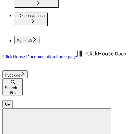
Озера данных
Русский
ClickHouse Documentation
home page
Русский
Search...
⌘
K