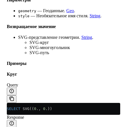
— Геоданные.
Geo
.
geometry
— Необязательное имя стиля.
String
.
style
Возвращаемое значение
SVG-представление геометрии.
String
.
SVG-круг
SVG-многоугольник
SVG-путь
Примеры
Круг
Query
SELECT
 SVG((
0
., 
0
.))
Response