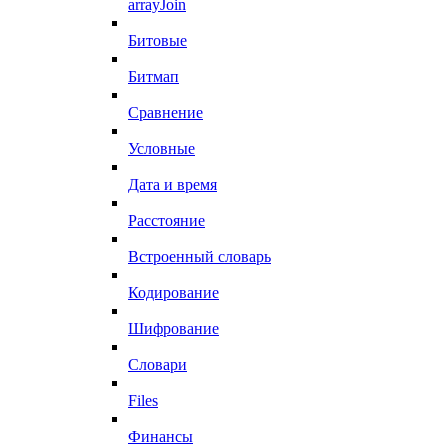
arrayJoin
Битовые
Битмап
Сравнение
Условные
Дата и время
Расстояние
Встроенный словарь
Кодирование
Шифрование
Словари
Files
Финансы