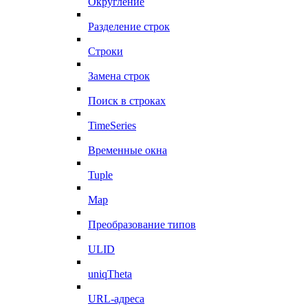
Округление
Разделение строк
Строки
Замена строк
Поиск в строках
TimeSeries
Временные окна
Tuple
Map
Преобразование типов
ULID
uniqTheta
URL-адреса