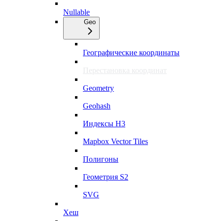
Nullable
Geo
Географические координаты
Перестановка координат
Geometry
Geohash
Индексы H3
Mapbox Vector Tiles
Полигоны
Геометрия S2
SVG
Хеш