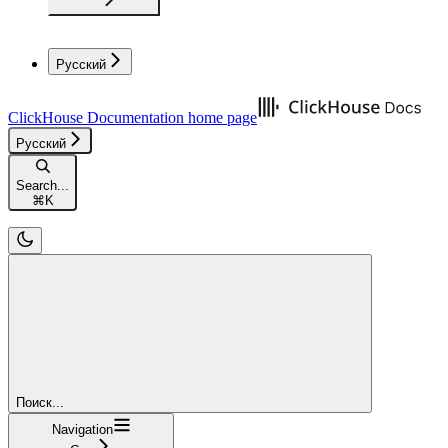
Русский
ClickHouse Documentation
home page
Русский
Search...
⌘
K
Поиск...
Navigation