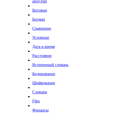
arrayJoin
Битовые
Битмап
Сравнение
Условные
Дата и время
Расстояние
Встроенный словарь
Кодирование
Шифрование
Словари
Files
Финансы