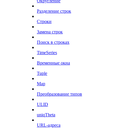
Округление
Разделение строк
Строки
Замена строк
Поиск в строках
TimeSeries
Временные окна
Tuple
Map
Преобразование типов
ULID
uniqTheta
URL-адреса