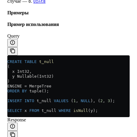
случае —
.
0
UInt8
Примеры
Пример использования
Query
CREATE
 TABLE
 t_null
(
  x Int32,
  y Nullable(Int32)
)
ENGINE 
=
 MergeTree
ORDER BY
 tuple();
INSERT INTO
 t_null 
VALUES
 (
1
, 
NULL
), (
2
, 
3
);
SELECT
 x 
FROM
 t_null 
WHERE
 isNull
(y);
Response