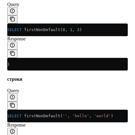
Query
SELECT
 firstNonDefault(
0
, 
1
, 
2
)
Response
1
строки
Query
SELECT
 firstNonDefault(
''
, 
'hello'
, 
'world'
)
Response