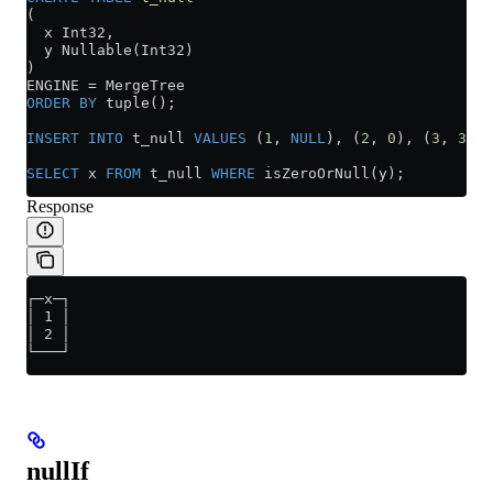
(
  x Int32,
  y Nullable(Int32)
)
ENGINE 
=
 MergeTree
ORDER BY
 tuple();
INSERT INTO
 t_null 
VALUES
 (
1
, 
NULL
), (
2
, 
0
), (
3
, 
3
);
SELECT
 x 
FROM
 t_null 
WHERE
 isZeroOrNull(y);
Response
┌─x─┐
│ 1 │
│ 2 │
└───┘
nullIf