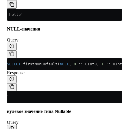
'hello'
NULL-значения
Query
SELECT
 firstNonDefault(
NULL
, 
0
 :: UInt8, 
1
 :: UInt8)
Response
1
нулевое значение типа Nullable
Query