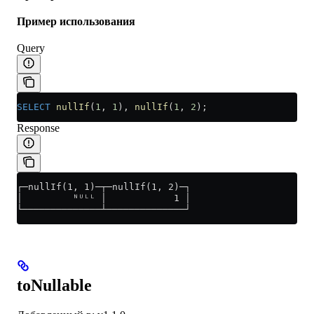
Пример использования
Query
SELECT
 nullIf
(
1
, 
1
), 
nullIf
(
1
, 
2
);
Response
┌─nullIf(1, 1)─┬─nullIf(1, 2)─┐
│         ᴺᵁᴸᴸ │            1 │
└──────────────┴──────────────┘
toNullable