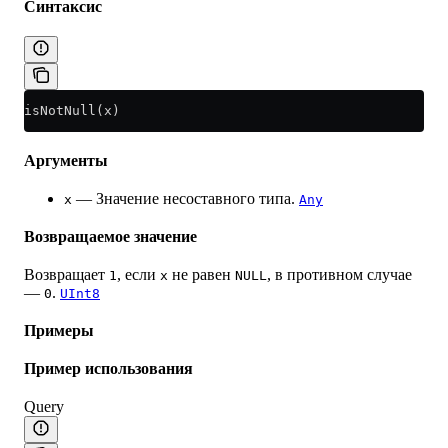
Синтаксис
isNotNull(x)
Аргументы
— Значение несоставного типа.
x
Any
Возвращаемое значение
Возвращает
, если
не равен
, в противном случае
1
x
NULL
—
.
0
UInt8
Примеры
Пример использования
Query