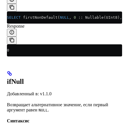
SELECT
 firstNonDefault(
NULL
, 
0
 :: Nullable(UInt8), 
1
 
Response
0
ifNull
Добавленный в: v1.1.0
Возвращает альтернативное значение, если первый
аргумент равен
.
NULL
Синтаксис