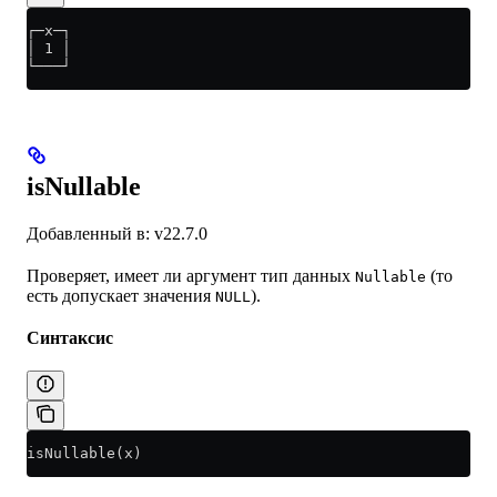
┌─x─┐
│ 1 │
└───┘
isNullable
Добавленный в: v22.7.0
Проверяет, имеет ли аргумент тип данных
(то
Nullable
есть допускает значения
).
NULL
Синтаксис
isNullable(x)