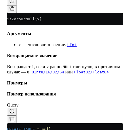
isZeroOrNull(x)
Аргументы
— числовое значение.
x
UInt
Возвращаемое значение
Возвращает
, если
равно
или нулю, в противном
1
x
NULL
случае —
.
или
0
UInt8/16/32/64
Float32/Float64
Примеры
Пример использования
Query
CREATE
 TABLE
 t_null