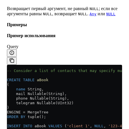
Возвращает первый аргумент, не равный
; если все
NULL
аргументы равны
, возвращает
.
или
NULL
NULL
Any
NULL
Примеры
Пример использования
Query
-- Consider a list of contacts that may specify multi
CREATE
 TABLE
 aBook
(
    name
 String,
    mail Nullable(String),
    phone Nullable(String),
    telegram Nullable(UInt32)
)
ENGINE 
=
 MergeTree
ORDER BY
 tuple();
INSERT INTO
 aBook 
VALUES
 (
'client 1'
, 
NULL
, 
'123-45-6