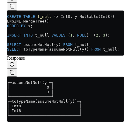
CREATE
 TABLE
 t_null
 (x Int8, y Nullable(Int8))
ENGINE
=
MergeTree()
ORDER BY
 x;
INSERT INTO
 t_null 
VALUES
 (
1
, 
NULL
), (
2
, 
3
);
SELECT
 assumeNotNull(y) 
FROM
 t_null;
SELECT
 toTypeName(assumeNotNull(y)) 
FROM
 t_null;
Response
┌─assumeNotNull(y)─┐
│                0 │
│                3 │
└──────────────────┘
┌─toTypeName(assumeNotNull(y))─┐
│ Int8                         │
│ Int8                         │
└──────────────────────────────┘