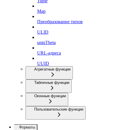
Tuple
Map
Преобразование типов
ULID
uniqTheta
URL-адреса
UUID
Агрегатные функции
Табличные функции
Оконные функции
Пользовательские функции
Форматы