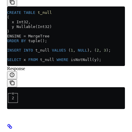
CREATE
 TABLE
 t_null
(
  x Int32,
  y Nullable(Int32)
)
ENGINE 
=
 MergeTree
ORDER BY
 tuple();
INSERT INTO
 t_null 
VALUES
 (
1
, 
NULL
), (
2
, 
3
);
SELECT
 x 
FROM
 t_null 
WHERE
 isNotNull(y);
Response
┌─x─┐
│ 2 │
└───┘