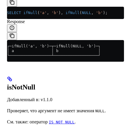
SELECT
 ifNull
(
'a'
, 
'b'
), 
ifNull
(
NULL
, 
'b'
);
Response
┌─ifNull('a', 'b')─┬─ifNull(NULL, 'b')─┐
│ a                │ b                 │
└──────────────────┴───────────────────┘
isNotNull
Добавленный в: v1.1.0
Проверяет, что аргумент не имеет значения
.
NULL
См. также: оператор
.
IS NOT NULL