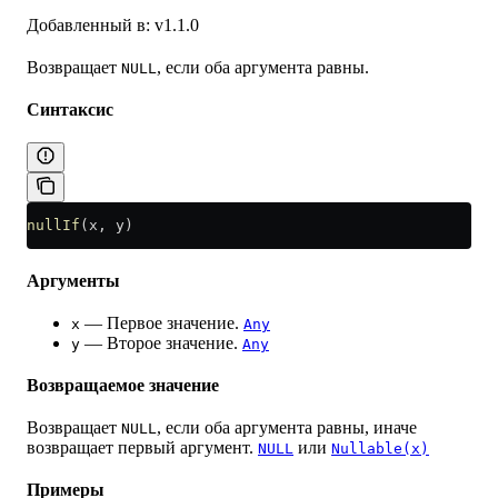
Добавленный в: v1.1.0
Возвращает
, если оба аргумента равны.
NULL
Синтаксис
nullIf
(x, y)
Аргументы
— Первое значение.
x
Any
— Второе значение.
y
Any
Возвращаемое значение
Возвращает
, если оба аргумента равны, иначе
NULL
возвращает первый аргумент.
или
NULL
Nullable(x)
Примеры