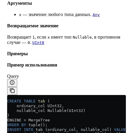
Аргументы
— значение любого типа данных.
x
Any
Возвращаемое значение
Возвращает
, если
имеет тип
, в противном
1
x
Nullable
случае —
.
0
UInt8
Примеры
Пример использования
Query
CREATE
 TABLE
 tab
 (
    ordinary_col UInt32,
    nullable_col Nullable(UInt32)
)
ENGINE 
=
 MergeTree
ORDER BY
 tuple();
INSERT INTO
 tab (ordinary_col, nullable_col) 
VALUES
 (