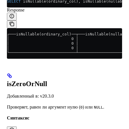
SELECT
 isNullable(ordinary_col), isNullable(nullable_
Response
┌───isNullable(ordinary_col)──┬───isNullable(nullable
│                           0 │                      
│                           0 │                      
│                           0 │                      
└─────────────────────────────┴──────────────────────
isZeroOrNull
Добавленный в: v20.3.0
Проверяет, равен ли аргумент нулю (
) или
.
0
NULL
Синтаксис