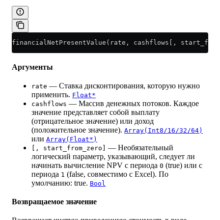
financialNetPresentValue(rate, cashflows[, start_from
Аргументы
— Ставка дисконтирования, которую нужно
rate
применить.
Float*
— Массив денежных потоков. Каждое
cashflows
значение представляет собой выплату
(отрицательное значение) или доход
(положительное значение).
Array(Int8/16/32/64)
или
Array(Float*)
— Необязательный
[, start_from_zero]
логический параметр, указывающий, следует ли
начинать вычисление NPV с периода
(true) или с
0
периода
(false, совместимо с Excel). По
1
умолчанию: true.
Bool
Возвращаемое значение