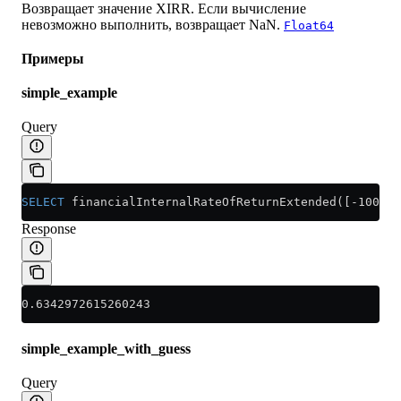
Возвращает значение XIRR. Если вычисление
невозможно выполнить, возвращает NaN.
Float64
Примеры
simple_example
Query
SELECT
 financialInternalRateOfReturnExtended([-10000,
Response
0.6342972615260243
simple_example_with_guess
Query