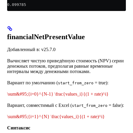
0.099785
financialNetPresentValue
Добавленный в: v25.7.0
Вычисляет чистую приведённую стоимость (NPV) серии
денежных потоков, предполагая равные временные
интервалы между денежными потоками.
Вариант по умолчанию (
= true):
start_from_zero
\sum&#95;{i=0}^{N-1} \frac{values_i}{(1 + rate)^i}
Вариант, совместимый с Excel (
= false):
start_from_zero
\sum&#95;{i=1}^{N} \frac{values_i}{(1 + rate)^i}
Синтаксис