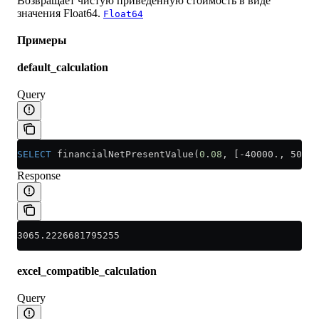
Возвращает чистую приведенную стоимость в виде
значения Float64.
Float64
Примеры
default_calculation
Query
SELECT
 financialNetPresentValue(
0
.
08
, [-40000., 5000.
Response
3065.2226681795255
excel_compatible_calculation
Query