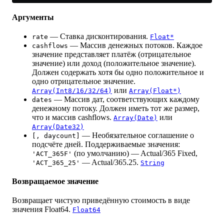
Аргументы
— Ставка дисконтирования.
rate
Float*
— Массив денежных потоков. Каждое
cashflows
значение представляет платёж (отрицательное
значение) или доход (положительное значение).
Должен содержать хотя бы одно положительное и
одно отрицательное значение.
или
Array(Int8/16/32/64)
Array(Float*)
— Массив дат, соответствующих каждому
dates
денежному потоку. Должен иметь тот же размер,
что и массив cashflows.
или
Array(Date)
Array(Date32)
— Необязательное соглашение о
[, daycount]
подсчёте дней. Поддерживаемые значения:
(по умолчанию) — Actual/365 Fixed,
'ACT_365F'
— Actual/365.25.
'ACT_365_25'
String
Возвращаемое значение
Возвращает чистую приведённую стоимость в виде
значения Float64.
Float64