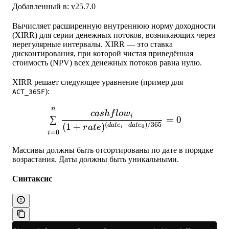
Добавленный в: v25.7.0
Вычисляет расширенную внутреннюю норму доходности
(XIRR) для серии денежных потоков, возникающих через
нерегулярные интервалы. XIRR — это ставка
дисконтирования, при которой чистая приведённая
стоимость (NPV) всех денежных потоков равна нулю.
XIRR решает следующее уравнение (пример для
):
ACT_365F
n
\sum_{i=0}^n \frac{cashfl
c
a
s
h
f
l
o
w
i
∑
=
0
(
−
)
/365
(
1
+
)
d
a
t
e
d
a
t
e
r
a
t
e
0
i
=
0
i
Массивы должны быть отсортированы по дате в порядке
возрастания. Даты должны быть уникальными.
Синтаксис