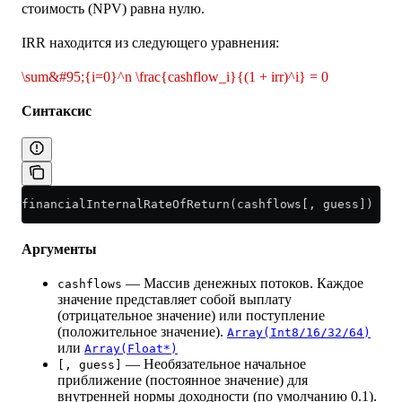
стоимость (NPV) равна нулю.
IRR находится из следующего уравнения:
\sum&#95;{i=0}^n \frac{cashflow_i}{(1 + irr)^i} = 0
Синтаксис
financialInternalRateOfReturn(cashflows[, guess])
Аргументы
— Массив денежных потоков. Каждое
cashflows
значение представляет собой выплату
(отрицательное значение) или поступление
(положительное значение).
Array(Int8/16/32/64)
или
Array(Float*)
— Необязательное начальное
[, guess]
приближение (постоянное значение) для
внутренней нормы доходности (по умолчанию 0.1).