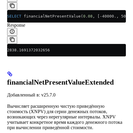
SELECT
 financialNetPresentValue(
0
.
08
, [-40000., 5000.
Response
2838.1691372032656
financialNetPresentValueExtended
Добавленный в: v25.7.0
Вычисляет расширенную чистую приведённую
стоимость (XNPV) для серии денежных потоков,
возникающих через нерегулярные интервалы. XNPV
учитывает конкретное время каждого денежного потока
при вычислении приведённой стоимости.