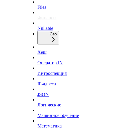
Files
Финансы
Nullable
Geo
Хеш
Оператор IN
Интроспекция
IP-адреса
JSON
Логические
Машинное обучение
Математика