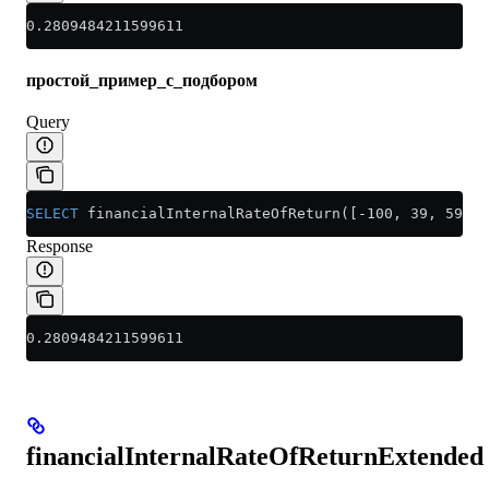
0.2809484211599611
простой_пример_с_подбором
Query
SELECT
 financialInternalRateOfReturn([-100, 39, 59, 5
Response
0.2809484211599611
financialInternalRateOfReturnExtended