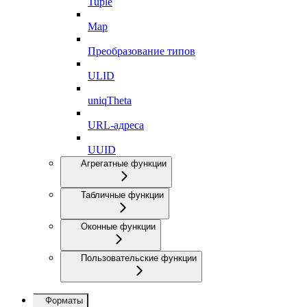
Tuple
Map
Преобразование типов
ULID
uniqTheta
URL-адреса
UUID
Агрегатные функции
Табличные функции
Оконные функции
Пользовательские функции
Форматы