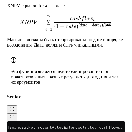
XNPV equation for
:
ACT_365F
n
XNPV=\sum_{i=1}^n \frac{
c
a
s
h
f
l
o
w
i
=
∑
XNP
V
(
−
)
/365
(
1
+
)
d
a
t
e
d
a
t
e
r
a
t
e
0
i
=
1
i
Массивы должны быть отсортированы по дате в порядке
возрастания. Даты должны быть уникальными.
Эта функция является недетерминированной: она
может возвращать разные результаты для одних и тех
же аргументов.
Syntax
financialNetPresentValueExtended(rate, cashflows, dat