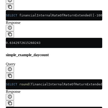
SELECT
 financialInternalRateOfReturnExtended([-10000,
Response
0.6342972615260243
simple_example_daycount
Query
SELECT
 round
(financialInternalRateOfReturnExtended([1
Response