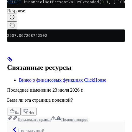
SELECT
 financialNetPresentValueExtended(
0
.
1
, [-10000.
Response
2507.067268742502
Связанные ресурсы
Видео о финансовых функциях ClickHouse
Последнее изменение
23 июля 2026 г.
Была ли эта страница полезной?
Да
Нет
Предложить правки
Поднять вопрос
Предыдущий