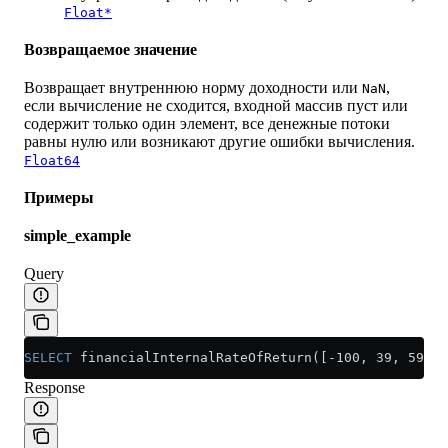
Float*
Возвращаемое значение
Возвращает внутреннюю норму доходности или
,
NaN
если вычисление не сходится, входной массив пуст или
содержит только один элемент, все денежные потоки
равны нулю или возникают другие ошибки вычисления.
Float64
Примеры
simple_example
Query
SELECT
 financialInternalRateOfReturn([-100, 39, 59, 5
Response