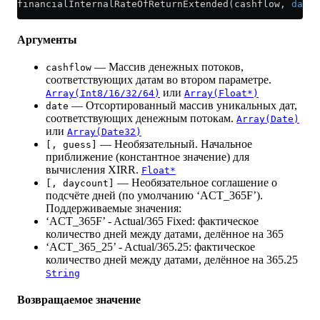
financialInternalRateOfReturnExtended(cashflow, 
date
 
Аргументы
— Массив денежных потоков,
cashflow
соответствующих датам во втором параметре.
или
Array(Int8/16/32/64)
Array(Float*)
— Отсортированный массив уникальных дат,
date
соответствующих денежным потокам.
Array(Date)
или
Array(Date32)
— Необязательный. Начальное
[, guess]
приближение (константное значение) для
вычисления XIRR.
Float*
— Необязательное соглашение о
[, daycount]
подсчёте дней (по умолчанию ‘ACT_365F’).
Поддерживаемые значения:
‘ACT_365F’ - Actual/365 Fixed: фактическое
количество дней между датами, делённое на 365
‘ACT_365_25’ - Actual/365.25: фактическое
количество дней между датами, делённое на 365.25
String
Возвращаемое значение