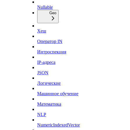
Nullable
Geo
Хеш
Оператор IN
Интроспекция
IP-адреса
JSON
Логические
Машинное обучение
Математика
NLP
NumericIndexedVector