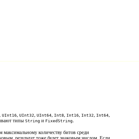
,
,
,
,
,
,
,
,
UInt16
UInt32
UInt64
Int8
Int16
Int32
Int64
живают типы
и
.
String
FixedString
ым максимальному количеству битов среди
ковым, результат тоже будет знаковым числом. Если