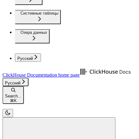
Системные таблицы
Озера данных
Русский
ClickHouse Documentation
home page
Русский
Search...
⌘
K