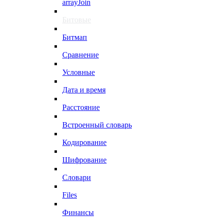
arrayJoin
Битовые
Битмап
Сравнение
Условные
Дата и время
Расстояние
Встроенный словарь
Кодирование
Шифрование
Словари
Files
Финансы