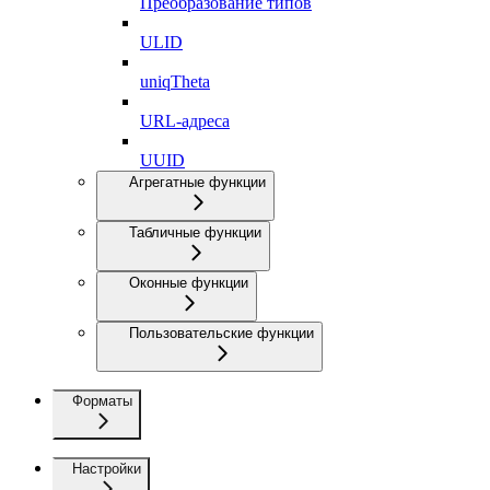
Преобразование типов
ULID
uniqTheta
URL-адреса
UUID
Агрегатные функции
Табличные функции
Оконные функции
Пользовательские функции
Форматы
Настройки