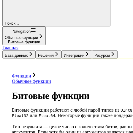
Поиск...
Navigation
Обычные функции
Битовые функции
Главная
База данных
Решения
Интеграции
Ресурсы
База данных
Решения
Интеграции
Ресурсы
Функции
Обычные функции
Битовые функции
Битовые функции работают с любой парой типов из
UInt8
или
. Некоторые функции также поддер
Float32
Float64
Тип результата — целое число с количеством битов, равн
аргументов. Если хотя бы один из аргументов является зна