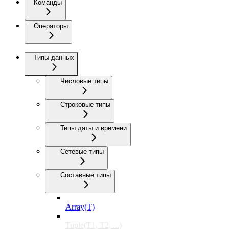
Команды
Операторы
Типы данных
Числовые типы
Строковые типы
Типы даты и времени
Сетевые типы
Составные типы
Array(T)
Tuple(T1, T2, ...)