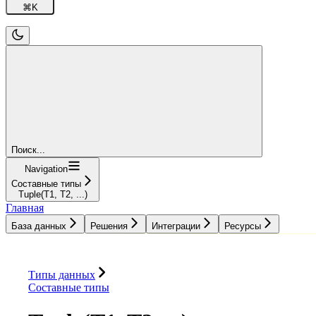
⌘
K
Поиск...
Navigation
Составные типы
Tuple(T1, T2, ...)
Главная
База данных
Решения
Интеграции
Ресурсы
База данных
Решения
Интеграции
Ресурсы
Типы данных
Составные типы