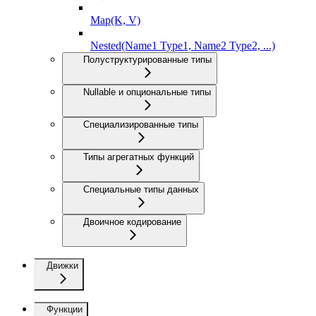
Map(K, V)
Nested(Name1 Type1, Name2 Type2, ...)
Полуструктурированные типы
Nullable и опциональные типы
Специализированные типы
Типы агрегатных функций
Специальные типы данных
Двоичное кодирование
Движки
Функции