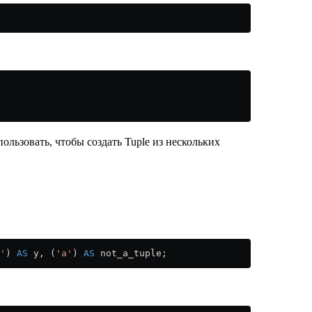
льзовать, чтобы создать Tuple из нескольких
'
) 
AS
 y, (
'a'
) 
AS
 not_a_tuple;