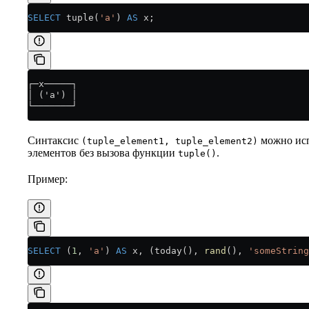
SELECT
 tuple(
'a'
) 
AS
 x;
┌─x─────┐
│ ('a') │
└───────┘
Синтаксис
можно испо
(tuple_element1, tuple_element2)
элементов без вызова функции
.
tuple()
Пример:
SELECT
 (
1
, 
'a'
) 
AS
 x, (today(), 
rand
(), 
'someString