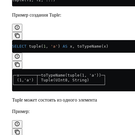
Пример создания Tuple:
SELECT
 tuple(
1
, 
'a'
) 
AS
 x, toTypeName(x)
┌─x───────┬─toTypeName(tuple(1, 'a'))─┐
│ (1,'a') │ Tuple(UInt8, String)      │
└─────────┴───────────────────────────┘
Tuple может состоять из одного элемента
Пример: