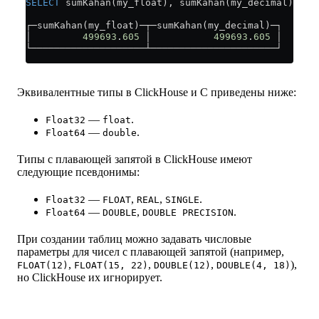
SELECT
 sumKahan(my_float), sumKahan(my_decimal) 
FRO
┌─sumKahan(my_float)─┬─sumKahan(my_decimal)─┐
│         
499693
.
605
 │           
499693
.
605
 │
└────────────────────┴──────────────────────┘
Эквивалентные типы в ClickHouse и C приведены ниже:
—
.
Float32
float
—
.
Float64
double
Типы с плавающей запятой в ClickHouse имеют
следующие псевдонимы:
—
,
,
.
Float32
FLOAT
REAL
SINGLE
—
,
.
Float64
DOUBLE
DOUBLE PRECISION
При создании таблиц можно задавать числовые
параметры для чисел с плавающей запятой (например,
,
,
,
),
FLOAT(12)
FLOAT(15, 22)
DOUBLE(12)
DOUBLE(4, 18)
но ClickHouse их игнорирует.