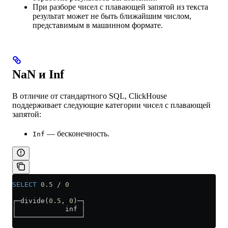
При разборе чисел с плавающей запятой из текста
результат может не быть ближайшим числом,
представимым в машинном формате.
NaN и Inf
В отличие от стандартного SQL, ClickHouse
поддерживает следующие категории чисел с плавающей
запятой:
— бесконечность.
Inf
SELECT
 0
.
5
 /
 0
┌─divide(
0
.
5
, 
0
)─┐
│            inf │
└────────────────┘