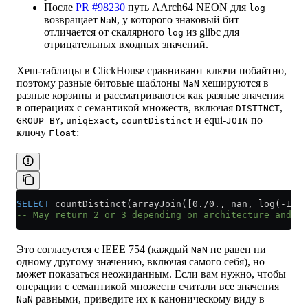
После
PR #98230
путь AArch64 NEON для
log
возвращает
, у которого знаковый бит
NaN
отличается от скалярного
из glibc для
log
отрицательных входных значений.
Хеш-таблицы в ClickHouse сравнивают ключи побайтно,
поэтому разные битовые шаблоны
хешируются в
NaN
разные корзины и рассматриваются как разные значения
в операциях с семантикой множеств, включая
,
DISTINCT
,
,
и equi-
по
GROUP BY
uniqExact
countDistinct
JOIN
ключу
:
Float
SELECT
 countDistinct(arrayJoin([0./0., nan, log(-1.)]
-- May return 2 or 3 depending on architecture and b
Это согласуется с IEEE 754 (каждый
не равен ни
NaN
одному другому значению, включая самого себя), но
может показаться неожиданным. Если вам нужно, чтобы
операции с семантикой множеств считали все значения
равными, приведите их к каноническому виду в
NaN