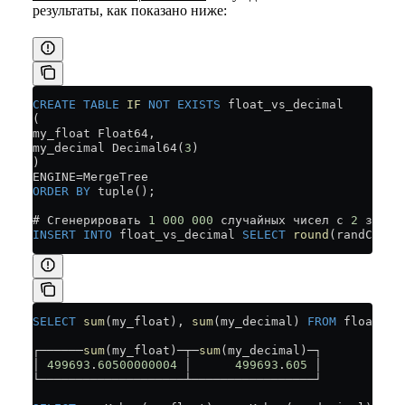
результаты, как показано ниже:
CREATE
 TABLE
 IF
 NOT
 EXISTS
 float_vs_decimal
(
my_float Float64,
my_decimal Decimal64(
3
)
)
ENGINE
=
MergeTree
ORDER BY
 tuple();
# Сгенерировать 
1
 000
 000
 случайных чисел с 
2
 знака
INSERT INTO
 float_vs_decimal 
SELECT
 round
(randCanon
SELECT
 sum
(my_float), 
sum
(my_decimal) 
FROM
 float_vs
┌──────
sum
(my_float)─┬─
sum
(my_decimal)─┐
│ 
499693
.
60500000004
 │      
499693
.
605
 │
└────────────────────┴─────────────────┘