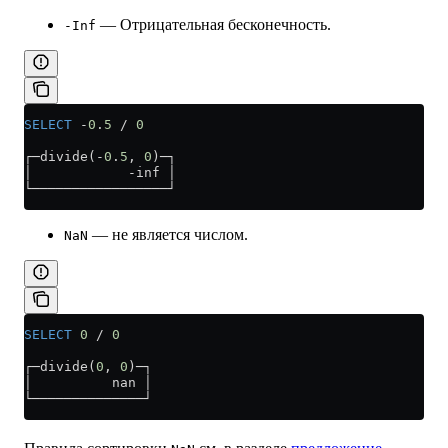
— Отрицательная бесконечность.
-Inf
SELECT
 -
0
.
5
 /
 0
┌─divide(
-
0
.
5
, 
0
)─┐
│            
-
inf │
└─────────────────┘
— не является числом.
NaN
SELECT
 0
 /
 0
┌─divide(
0
, 
0
)─┐
│          nan │
└──────────────┘