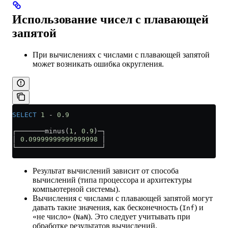
Использование чисел с плавающей
запятой
При вычислениях с числами с плавающей запятой
может возникать ошибка округления.
SELECT
 1
 -
 0
.
9
┌───────minus(
1
, 
0
.
9
)─┐
│ 
0
.
09999999999999998
 │
└─────────────────────┘
Результат вычислений зависит от способа
вычислений (типа процессора и архитектуры
компьютерной системы).
Вычисления с числами с плавающей запятой могут
давать такие значения, как бесконечность (
) и
Inf
«не число» (
). Это следует учитывать при
NaN
обработке результатов вычислений.