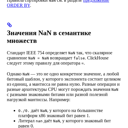
Правила сортировки
см. в разделе
предложение
NaN
ORDER BY
.
Значения NaN в семантике
множеств
Стандарт IEEE 754 определяет
так, что скалярное
NaN
сравнение
возвращает
. ClickHouse
NaN = NaN
false
следует этому правилу для оператора
.
=
Однако
— это не одно конкретное значение, а любой
NaN
битовый шаблон, у которого экспонента состоит целиком
из единиц, а мантисса не равна нулю. Разные операции и
разные архитектуры CPU могут порождать значения
NaN
с разными знаковыми битами или разной полезной
нагрузкой мантиссы. Например:
даёт
, у которого на большинстве
0./0.
NaN
платформ x86 знаковый бит равен 1.
Литерал
даёт
, у которого знаковый бит
nan
NaN
равен 0.