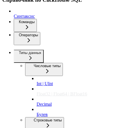
Синтаксис
Команды
Операторы
Типы данных
Числовые типы
Int | UInt
Float32 | Float64 | BFloat16
Decimal
Булев
Строковые типы